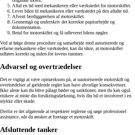
originale motor.
Aftal en tid med mekanikeren eller værkstedet for motorskiftet.
Lever bilen til mekanikeren eller værkstedet på den aftalte tid.
Afvent færdiggørelsen af motorskiftet.
Gennemgå og underskriv det korrekte papirarbejde og
dokumentation.
Betal for motorskiftet og få udleveret bilens nøgler.
Ved at følge denne procedure og samarbejde med autoriserede og
erfarne mekanikere eller værksteder, kan du sikre, at motorskiftet
udføres korrekt og inden for lovens rammer.
Advarsel og overtrædelser
Det er vigtigt at være opmærksom på, at uautoriserede motorskift og
overtrædelser af gældende regler kan have alvorlige konsekvenser.
Ikke alene kan du blive pålagt bøder og sanktioner, men du kan også
risikere at miste din forsikringsdækning, hvis din bil er involveret i en
ulykke eller skade.
Derfor er det afgørende at respektere reglerne og søge professionel
assistance, når du ønsker at foretage et motorskift.
Afsluttende tanker