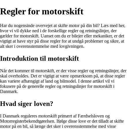
Regler for motorskift
Har du nogensinde overvejet at skifte motor på din bil? Læs med her,
hvor vi vil dykke ned i de forskellige regler og retningslinjer, der
gælder for motorskift. Uanset om du er bilejer eller mekaniker, er det
vigtigt at have styr på disse regler for at undgå problemer og sikre, at
alt sker i overensstemmelse med lovgivningen.
Introduktion til motorskift
Når det kommer til motorskift, er der visse regler og retningslinjer, der
skal overholdes. Det er vigtigt at være opmærksom på, at disse regler
kan variere afhængigt af land og bilmodel. I denne artikel vil vi
fokusere på de generelle regler og retningslinjer for motorskift i
Danmark.
Hvad siger loven?
I Danmark reguleres motorskift primært af Færdselsloven og
Motorregisterbekendtgørelsen. Ifølge disse love er det tilladt at skifte
motor på en bil, så længe det sker i overensstemmelse med visse