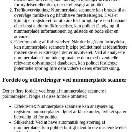
forbrydelser eller dem, der er eftersøgt af politiet.
Trafikovervågning: Nummerplade scannere kan bruges til at
overvåge trafikken og håndhæve færdselsregler. Hvis et
køretøj er registreret for at køre for hurtigt, køre i en busbane
eller begå andre trafikforseelser, kan politiet få adgang til
nummerplade informationen og udstede en bøde eller en
advarsel.
Efterforskning af forbrydelser: Når der begås en forbrydelse,
kan nummerplade scannere hjælpe politiet med at identificere
mistænkte eller køretøjer, der er involveret. Ved at analysere
nummerplader i området og matche dem med eventuelle
relevante oplysninger i databasen, kan politiet fastlægge
potentielle spor og føre dem videre i deres efterforskning.
Fordele og udfordringer ved nummerplade scanner
Der er flere fordele ved brug af nummerplade scannere i
politiarbejdet. Nogle af disse fordele omfatter:
Effektivitet: Nummerplade scannere kan analysere og
registrere nummerplader i løbet af få sekunder, hvilket sparer
betydelig tid for politiet.
Sikkerhed: Ved at have automatisk registrering af
nummerplader kan politiet hurtigt identificere mistænkte eller