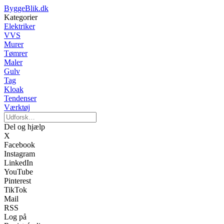
ByggeBlik.dk
Kategorier
Elektriker
VVS
Murer
Tømrer
Maler
Gulv
Tag
Kloak
Tendenser
Værktøj
Del og hjælp
X
Facebook
Instagram
LinkedIn
YouTube
Pinterest
TikTok
Mail
RSS
Log på