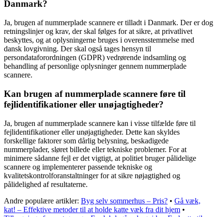
Danmark?
Ja, brugen af nummerplade scannere er tilladt i Danmark. Der er dog
retningslinjer og krav, der skal følges for at sikre, at privatlivet
beskyttes, og at oplysningerne bruges i overensstemmelse med
dansk lovgivning. Der skal også tages hensyn til
persondataforordningen (GDPR) vedrørende indsamling og
behandling af personlige oplysninger gennem nummerplade
scannere.
Kan brugen af nummerplade scannere føre til
fejlidentifikationer eller unøjagtigheder?
Ja, brugen af nummerplade scannere kan i visse tilfælde føre til
fejlidentifikationer eller unøjagtigheder. Dette kan skyldes
forskellige faktorer som dårlig belysning, beskadigede
nummerplader, sløret billede eller tekniske problemer. For at
minimere sådanne fejl er det vigtigt, at politiet bruger pålidelige
scannere og implementerer passende tekniske og
kvalitetskontrolforanstaltninger for at sikre nøjagtighed og
pålidelighed af resultaterne.
Andre populære artikler:
Byg selv sommerhus – Pris?
•
Gå væk,
kat! – Effektive metoder til at holde katte væk fra dit hjem
•