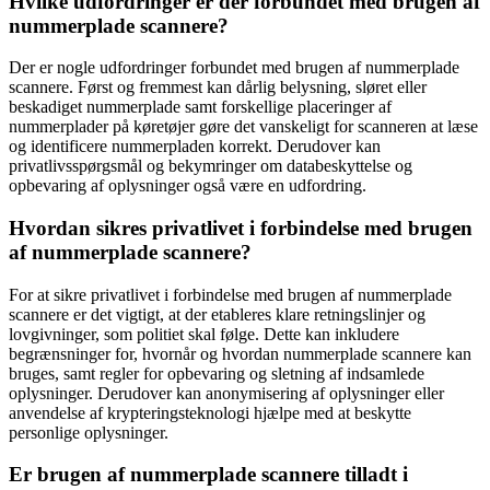
Hvilke udfordringer er der forbundet med brugen af
nummerplade scannere?
Der er nogle udfordringer forbundet med brugen af nummerplade
scannere. Først og fremmest kan dårlig belysning, sløret eller
beskadiget nummerplade samt forskellige placeringer af
nummerplader på køretøjer gøre det vanskeligt for scanneren at læse
og identificere nummerpladen korrekt. Derudover kan
privatlivsspørgsmål og bekymringer om databeskyttelse og
opbevaring af oplysninger også være en udfordring.
Hvordan sikres privatlivet i forbindelse med brugen
af nummerplade scannere?
For at sikre privatlivet i forbindelse med brugen af nummerplade
scannere er det vigtigt, at der etableres klare retningslinjer og
lovgivninger, som politiet skal følge. Dette kan inkludere
begrænsninger for, hvornår og hvordan nummerplade scannere kan
bruges, samt regler for opbevaring og sletning af indsamlede
oplysninger. Derudover kan anonymisering af oplysninger eller
anvendelse af krypteringsteknologi hjælpe med at beskytte
personlige oplysninger.
Er brugen af nummerplade scannere tilladt i