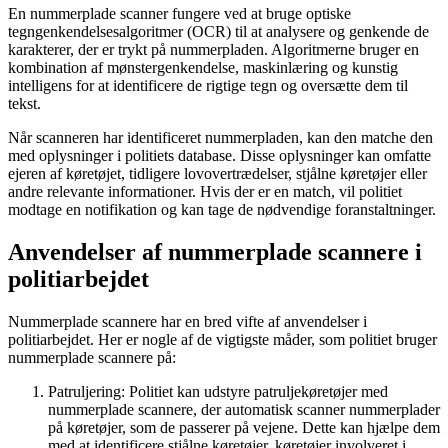
En nummerplade scanner fungere ved at bruge optiske
tegngenkendelsesalgoritmer (OCR) til at analysere og genkende de
karakterer, der er trykt på nummerpladen. Algoritmerne bruger en
kombination af mønstergenkendelse, maskinlæring og kunstig
intelligens for at identificere de rigtige tegn og oversætte dem til
tekst.
Når scanneren har identificeret nummerpladen, kan den matche den
med oplysninger i politiets database. Disse oplysninger kan omfatte
ejeren af køretøjet, tidligere lovovertrædelser, stjålne køretøjer eller
andre relevante informationer. Hvis der er en match, vil politiet
modtage en notifikation og kan tage de nødvendige foranstaltninger.
Anvendelser af nummerplade scannere i
politiarbejdet
Nummerplade scannere har en bred vifte af anvendelser i
politiarbejdet. Her er nogle af de vigtigste måder, som politiet bruger
nummerplade scannere på:
Patruljering: Politiet kan udstyre patruljekøretøjer med
nummerplade scannere, der automatisk scanner nummerplader
på køretøjer, som de passerer på vejene. Dette kan hjælpe dem
med at identificere stjålne køretøjer, køretøjer involveret i