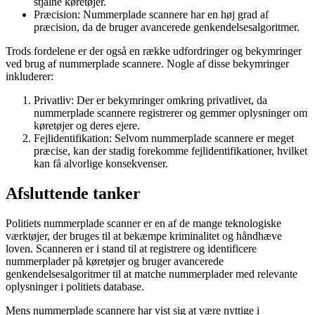
stjålne køretøjer.
Præcision: Nummerplade scannere har en høj grad af
præcision, da de bruger avancerede genkendelsesalgoritmer.
Trods fordelene er der også en række udfordringer og bekymringer
ved brug af nummerplade scannere. Nogle af disse bekymringer
inkluderer:
Privatliv: Der er bekymringer omkring privatlivet, da
nummerplade scannere registrerer og gemmer oplysninger om
køretøjer og deres ejere.
Fejlidentifikation: Selvom nummerplade scannere er meget
præcise, kan der stadig forekomme fejlidentifikationer, hvilket
kan få alvorlige konsekvenser.
Afsluttende tanker
Politiets nummerplade scanner er en af de mange teknologiske
værktøjer, der bruges til at bekæmpe kriminalitet og håndhæve
loven. Scanneren er i stand til at registrere og identificere
nummerplader på køretøjer og bruger avancerede
genkendelsesalgoritmer til at matche nummerplader med relevante
oplysninger i politiets database.
Mens nummerplade scannere har vist sig at være nyttige i