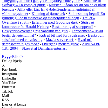
Tilbygning af muret garage: En dybdegående guide
•
Emhætte til
skråvæg – En komplet guide
•
Mursten: Sådan ser du om de er hårdt
brændte
•
Alfix eller Lip: En dybdegående sammenligning af
vådrumssystemer
•
Klipning af tjørnehæk
•
Stolpesko og hegn!? En
grundig guide til stolpesko og stolpefødder til hegn
•
Trailer –
Overgang i strøm
•
Erfaringer med Goodride dæk
•
Støjsvag
kompressor fra Harald Nyborg
•
Restaurering af skæppemål
•
Beskyttelse/overgang nyt vandstik ved gulv
•
Ferrocement – Hvad
består det egentligt af?
•
Køb af bil med fortrydelsesret
•
Beskyt dit
spisebord med en voksdug
•
Mazda service pris
•
Hvad må
dampspærre fuges med?
•
Overgang mellem gulve
•
Audi A4 b6
1.8T 2004 – Skrevet af Danishcarentusiast
ByggeBlik.dk
Del og hjælp
X
Facebook
Instagram
LinkedIn
YouTube
Pinterest
TikTok
Mail
RSS
Lær os at kende