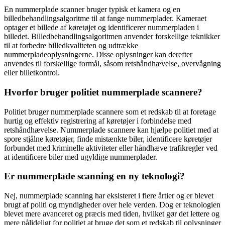
En nummerplade scanner bruger typisk et kamera og en
billedbehandlingsalgoritme til at fange nummerplader. Kameraet
optager et billede af køretøjet og identificerer nummerpladen i
billedet. Billedbehandlingsalgoritmen anvender forskellige teknikker
til at forbedre billedkvaliteten og udtrække
nummerpladeoplysningerne. Disse oplysninger kan derefter
anvendes til forskellige formål, såsom retshåndhævelse, overvågning
eller billetkontrol.
Hvorfor bruger politiet nummerplade scannere?
Politiet bruger nummerplade scannere som et redskab til at foretage
hurtig og effektiv registrering af køretøjer i forbindelse med
retshåndhævelse. Nummerplade scannere kan hjælpe politiet med at
spore stjålne køretøjer, finde mistænkte biler, identificere køretøjer
forbundet med kriminelle aktiviteter eller håndhæve trafikregler ved
at identificere biler med ugyldige nummerplader.
Er nummerplade scanning en ny teknologi?
Nej, nummerplade scanning har eksisteret i flere årtier og er blevet
brugt af politi og myndigheder over hele verden. Dog er teknologien
blevet mere avanceret og præcis med tiden, hvilket gør det lettere og
mere pålideligt for politiet at bruge det som et redskab til oplysninger