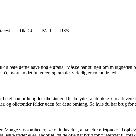
terest
TikTok
Mail
RSS
l du bare gerne have nogle gratis? Måske har du hørt om muligheden for 
e på, hvordan det fungerer, og om det virkelig er en mulighed.
fficiel pantordning for olietønder. Det betyder, at du ikke kan aflevere
 og olietønder falder uden for dette omfang. Så hvis du har brug for a
r. Mange virksomheder, især i industrien, anvender olietønder til opbeva
re, værksteder eller landbrug, da de ofte har brug for olietønder til for