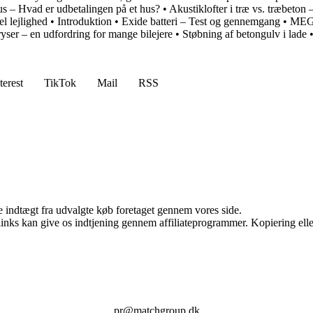
s – Hvad er udbetalingen på et hus?
•
Akustiklofter i træ vs. træbeton –
el lejlighed
•
Introduktion
•
Exide batteri – Test og gennemgang
•
MEGET
ryser – en udfordring for mange bilejere
•
Støbning af betongulv i lade
terest
TikTok
Mail
RSS
e indtægt fra udvalgte køb foretaget gennem vores side.
 links kan give os indtjening gennem affiliateprogrammer. Kopiering elle
pr@matchgroup.dk