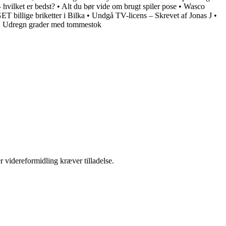
 hvilket er bedst?
•
Alt du bør vide om brugt spiler pose
•
Wasco
 billige briketter i Bilka
•
Undgå TV-licens – Skrevet af Jonas J
•
•
Udregn grader med tommestok
r videreformidling kræver tilladelse.