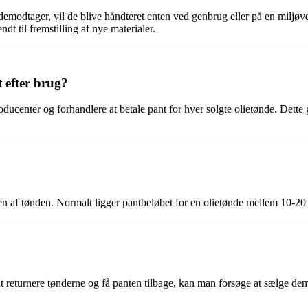
tøndemodtager, vil de blive håndteret enten ved genbrug eller på en miljø
t til fremstilling af nye materialer.
t efter brug?
roducenter og forhandlere at betale pant for hver solgte olietønde. Dette
pen af tønden. Normalt ligger pantbeløbet for en olietønde mellem 10-20
t returnere tønderne og få panten tilbage, kan man forsøge at sælge dem 