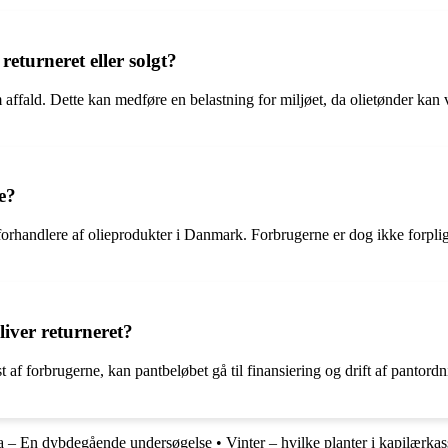
returneret eller solgt?
 affald. Dette kan medføre en belastning for miljøet, da olietønder kan v
e?
 forhandlere af olieprodukter i Danmark. Forbrugerne er dog ikke forplig
iver returneret?
 af forbrugerne, kan pantbeløbet gå til finansiering og drift af pantordni
a – En dybdegående undersøgelse
•
Vinter – hvilke planter i kapilærka