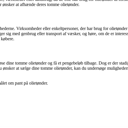
der ønsker at afhænde deres tomme olietønder.
rne. Virksomheder eller enkeltpersoner, der har brug for olietønder til f
ger sig med genbrug eller transport af væsker, og høre, om de er inter
 købere.
øse dine tomme olietønder og få et pengebeløb tilbage. Dog er der stadi
u ønsker at sælge dine tomme olietønder, kan du undersøge mulighedern
målet om pant på olietønder.