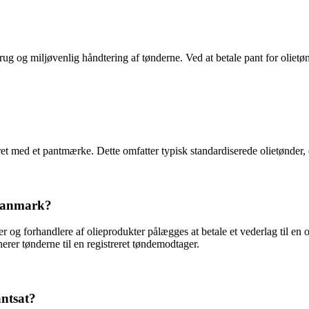
ug og miljøvenlig håndtering af tønderne. Ved at betale pant for olietønde
yret med et pantmærke. Dette omfatter typisk standardiserede olietønder,
 Danmark?
 og forhandlere af olieprodukter pålægges at betale et vederlag til en 
nerer tønderne til en registreret tøndemodtager.
antsat?