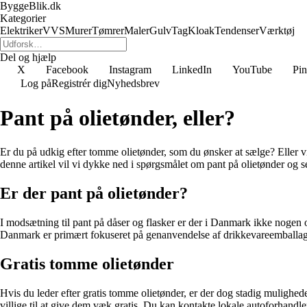
ByggeBlik.dk
Kategorier
Elektriker
VVS
Murer
Tømrer
Maler
Gulv
Tag
Kloak
Tendenser
Værktøj
Del og hjælp
X
Facebook
Instagram
LinkedIn
YouTube
Pin
Log på
Registrér dig
Nyhedsbrev
Pant på olietønder, eller?
Er du på udkig efter tomme olietønder, som du ønsker at sælge? Eller vi
denne artikel vil vi dykke ned i spørgsmålet om pant på olietønder og s
Er der pant på olietønder?
I modsætning til pant på dåser og flasker er der i Danmark ikke nogen o
Danmark er primært fokuseret på genanvendelse af drikkevareemballager,
Gratis tomme olietønder
Hvis du leder efter gratis tomme olietønder, er der dog stadig mulighede
villige til at give dem væk gratis. Du kan kontakte lokale autoforhandle