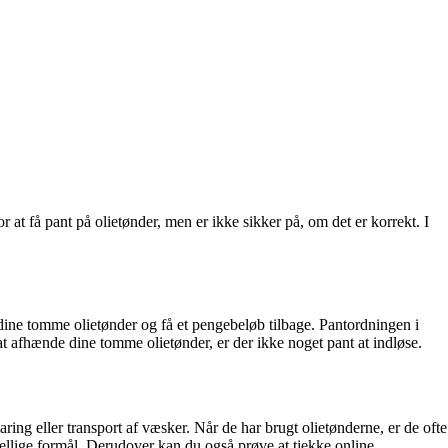
at få pant på olietønder, men er ikke sikker på, om det er korrekt. I
 dine tomme olietønder og få et pengebeløb tilbage. Pantordningen i
t afhænde dine tomme olietønder, er der ikke noget pant at indløse.
ring eller transport af væsker. Når de har brugt olietønderne, er de ofte
skellige formål. Derudover kan du også prøve at tjekke online