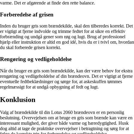
varme. Det er afgørende at finde den rette balance.
Forberedelse af grisen
Inden du bruger gris som brændekilde, skal den tilberedes korrekt. Det
er vigtigt at fjerne indvolde og trimme fedtet for at sikre en effektiv
forbrænding og undgå gener som røg og lugt. Brug af professionel
hjælp eller instruktion er altid en god idé, hvis du er i tvivl om, hvordan
du skal forberede grisen korrekt.
Rengøring og vedligeholdelse
Når du bruger en gris som brændekilde, kan der være behov for ekstra
rengøring og vedligeholdelse af din brændeovn. Det er vigtigt at fjerne
eventuelle fedtbeklædninger og sørge for, at askeskuffen tømmes
regelmæssigt for at undgå opbygning af fedt og lugt.
Konklusion
Valg af brændekilde til din Lotus 2060 brændeovn er en personlig
beslutning. Overvejelsen om at bruge en gris som brænde kan være en
interessant mulighed, der giver både varme og bæredygtighed. Husk
dog altid at tage de praktiske overvejelser i betragtning og sørg for at
følge de korrekte trin for forberedelse og vedligeholdelse.