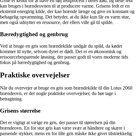
Grise er kendt for at have en høj fedtprocent i deres kød, og dette fedt
kan bruges i brændeovnen til at producere varme. Grisens fedt er en
ekstremt energirig kilde, der kan brænde længe og give en konstant og
behagelig opvarmning. Det betyder, at du ikke kun får en varm stue,
men også udnytter en ressource, der ellers ville gå til spilde.
Bæredygtighed og genbrug
Ved at bruge en gris som brændekilde undgår du spild, da kødet
kommer til nytte, selvom dyret er dødt. Det er en økonomisk og
ressourcebesparende løsning, der passer godt til vores moderne tids
fokus på bæredygtighed og genbrug.
Praktiske overvejelser
Når du overvejer at bruge en gris som brændekilde til din Lotus 2060
brændeovn, er der nogle praktiske overvejelser, du bør tage i
betragtning.
Grisens størrelse
Det er vigtigt at vælge en gris, der passer til størrelsen på din
brændeovn. En for stor gris kan være svær at håndtere og skære i
passende stykker, mens en for lille gris måske ikke giver tilstrækkelig