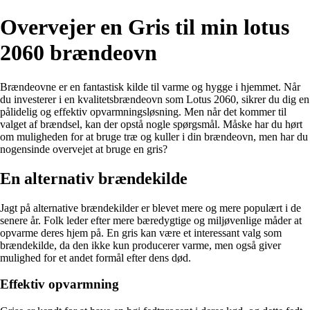
Overvejer en Gris til min lotus
2060 brændeovn
Brændeovne er en fantastisk kilde til varme og hygge i hjemmet. Når
du investerer i en kvalitetsbrændeovn som Lotus 2060, sikrer du dig en
pålidelig og effektiv opvarmningsløsning. Men når det kommer til
valget af brændsel, kan der opstå nogle spørgsmål. Måske har du hørt
om muligheden for at bruge træ og kuller i din brændeovn, men har du
nogensinde overvejet at bruge en gris?
En alternativ brændekilde
Jagt på alternative brændekilder er blevet mere og mere populært i de
senere år. Folk leder efter mere bæredygtige og miljøvenlige måder at
opvarme deres hjem på. En gris kan være et interessant valg som
brændekilde, da den ikke kun producerer varme, men også giver
mulighed for et andet formål efter dens død.
Effektiv opvarmning