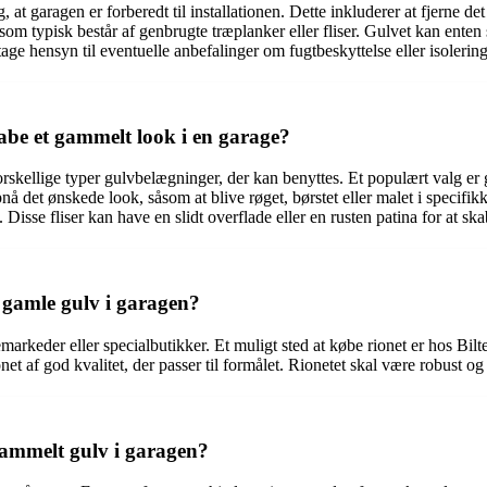
g, at garagen er forberedt til installationen. Dette inkluderer at fjerne
m typisk består af genbrugte træplanker eller fliser. Gulvet kan enten s
tage hensyn til eventuelle anbefalinger om fugtbeskyttelse eller isolering
kabe et gammelt look i en garage?
orskellige typer gulvbelægninger, der kan benyttes. Et populært valg er 
 det ønskede look, såsom at blive røget, børstet eller malet i specifikke
n. Disse fliser kan have en slidt overflade eller en rusten patina for at 
e gamle gulv i garagen?
markeder eller specialbutikker. Et muligt sted at købe rionet er hos Bi
rionet af god kvalitet, der passer til formålet. Rionetet skal være robus
 gammelt gulv i garagen?