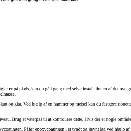
jer er på plads, kan du gå i gang med selve installationen af det nye gul
telmasse.
 plant og glat. Ved hjælp af en hammer og mejsel kan du fastgøre rionette
 i niveau. Brug et vaterpas til at kontrollere dette. Hvis der er nogle omr
epoxycoatingen. Påfør epoxycoatingen i et tyndt og jævnt lag ved hjælp af