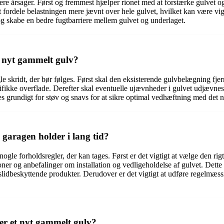
lere årsager. Først og fremmest hjælper rionet med at forstærke gulvet o
fordele belastningen mere jævnt over hele gulvet, hvilket kan være vigt
og skabe en bedre fugtbarriere mellem gulvet og underlaget.
t nyt gammelt gulv?
e skridt, der bør følges. Først skal den eksisterende gulvbelægning fjern
ecifikke overflade. Derefter skal eventuelle ujævnheder i gulvet udjævne
ses grundigt for støv og snavs for at sikre optimal vedhæftning med det 
 garagen holder i lang tid?
r nogle forholdsregler, der kan tages. Først er det vigtigt at vælge den r
ioner og anbefalinger om installation og vedligeholdelse af gulvet. Dett
r slidbeskyttende produkter. Derudover er det vigtigt at udføre regelmæss
er et nyt gammelt gulv?