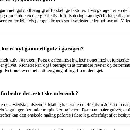
gammelt gulv, afhængigt af forskellige faktorer. Hvis garagen er en del
og opretholde en energieffektiv drift. Isolering kan også bidrage til at
være en fordel, hvis garagen bruges som værksted eller hobbyrum. Valge
 for et nyt gammelt gulv i garagen?
melt gulv i garagen. Først og fremmest hjælper rionet med at forstærke gu
ker gulvet. Rionetet kan også bidrage til at forhindre revner og deforma
 gulvet mod eventuel indtrængning af fugt fra underlaget.
forbedre det æstetiske udseende?
dre det æstetiske udseende. Maling kan være en effektiv måde at tilpasse
belægninger, herunder træplanker og beton. Før man maler gulvet, er det
ter kan den ønskede maling påføres i flere lag, efterfulgt af et beskytte