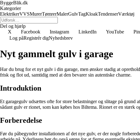
ByggeBlik.dk
Kategorier
Elektriker
VVS
Murer
Tømrer
Maler
Gulv
Tag
Kloak
Tendenser
Værktøj
Del og hjælp
X
Facebook
Instagram
LinkedIn
YouTube
Pin
Log på
Registrér dig
Nyhedsbrev
Nyt gammelt gulv i garage
Har du brug for et nyt gulv i din garage, men ønsker stadig at oprethold
frisk og flot ud, samtidig med at den bevarer sin autentiske charme.
Introduktion
Et garagegulv udsættes ofte for store belastninger og slitage på grund af 
sådant gulv er rionet, som kan købes hos Biltema. Rionet er en stærk og
Forberedelse
Før du påbegynder installationen af det nye gulv, er der nogle forberede
arbejde på. Yderligere bør du også sørge for at fjerne eventuelle eksist