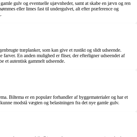
 det gamle gulv og eventuelle ujævnheder, samt at skabe en jævn og ren
ømmes eller limes fast til undergulvet, alt efter præference og
.
genbrugte træplanker, som kan give et rustikt og slidt udseende.
 farver. En anden mulighed er fliser, der efterligner udseendet af
skabe et autentisk gammelt udseende.
ltema. Biltema er en populær forhandler af byggematerialer og har et
t og kunne modstå vægten og belastningen fra det nye gamle gulv.