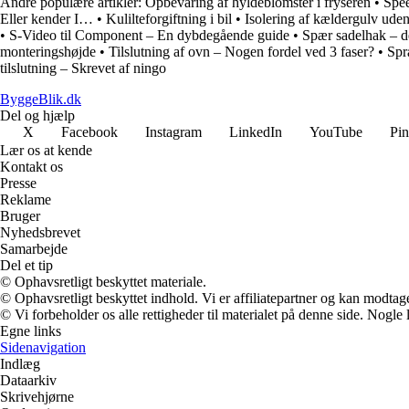
Andre populære artikler:
Opbevaring af hyldeblomster i fryseren
•
Spee
Eller kender I…
•
Kulilteforgiftning i bil
•
Isolering af kældergulv ude
•
S-Video til Component – En dybdegående guide
•
Spær sadelhak – de
monteringshøjde
•
Tilslutning af ovn – Nogen fordel ved 3 faser?
•
Spr
tilslutning – Skrevet af ningo
ByggeBlik.dk
Del og hjælp
X
Facebook
Instagram
LinkedIn
YouTube
Pin
Lær os at kende
Kontakt os
Presse
Reklame
Bruger
Nyhedsbrevet
Samarbejde
Del et tip
© Ophavsretligt beskyttet materiale.
© Ophavsretligt beskyttet indhold. Vi er affiliatepartner og kan modtag
© Vi forbeholder os alle rettigheder til materialet på denne side. Nogle
Egne links
Sidenavigation
Indlæg
Dataarkiv
Skrivehjørne