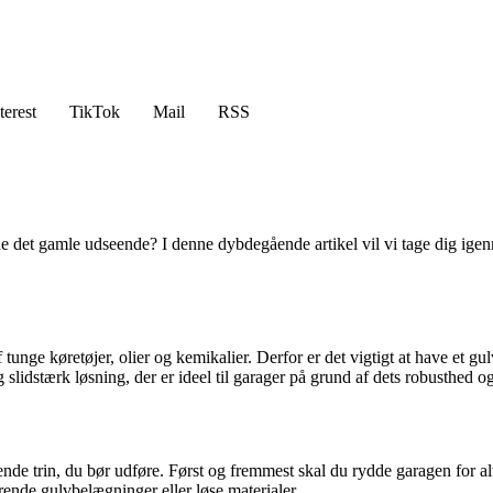
terest
TikTok
Mail
RSS
e det gamle udseende? I denne dybdegående artikel vil vi tage dig igenne
tunge køretøjer, olier og kemikalier. Derfor er det vigtigt at have et gul
 slidstærk løsning, der er ideel til garager på grund af dets robusthed 
nde trin, du bør udføre. Først og fremmest skal du rydde garagen for alt
erende gulvbelægninger eller løse materialer.