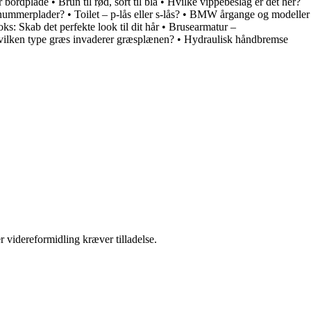
r bordplade
•
Brun til rød, sort til blå
•
Hvilke vippebeslag er det her?
 nummerplader?
•
Toilet – p-lås eller s-lås?
•
BMW årgange og modeller
s: Skab det perfekte look til dit hår
•
Brusearmatur –
ilken type græs invaderer græsplænen?
•
Hydraulisk håndbremse
r videreformidling kræver tilladelse.