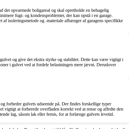
 af det opvarmede boligareal og skal opretholde en behagelig
 minimere fugt- og kondensproblemer, der kan opstå i en garage.
t af isoleringsmetode og -materiale afhænger af garagens specifikke
lvet og give det ekstra styrke og stabilitet. Dette kan være vigtigt i
tioner i gulvet ved at fordele belastningen mere jævnt. Derudover
 og forbedre gulvets udseende på. Der findes forskellige typer
 vigtigt at forberede overfladen korrekt ved at rense og affedte den
nde lag, såsom lak eller fernis, for at forlænge gulvets levetid.