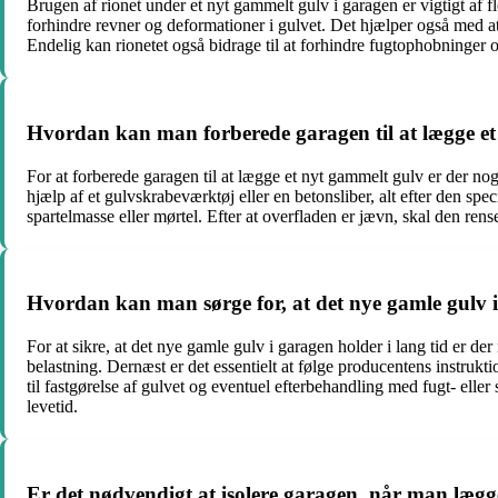
Brugen af rionet under et nyt gammelt gulv i garagen er vigtigt af f
forhindre revner og deformationer i gulvet. Det hjælper også med at 
Endelig kan rionetet også bidrage til at forhindre fugtophobninger 
Hvordan kan man forberede garagen til at lægge e
For at forberede garagen til at lægge et nyt gammelt gulv er der nogl
hjælp af et gulvskrabeværktøj eller en betonsliber, alt efter den sp
spartelmasse eller mørtel. Efter at overfladen er jævn, skal den ren
Hvordan kan man sørge for, at det nye gamle gulv i
For at sikre, at det nye gamle gulv i garagen holder i lang tid er de
belastning. Dernæst er det essentielt at følge producentens instrukt
til fastgørelse af gulvet og eventuel efterbehandling med fugt- elle
levetid.
Er det nødvendigt at isolere garagen, når man lægg