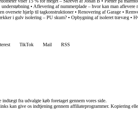
dometer viser 15 % for meget – Skrevet af Johan B
•
Pletter på marmo
n understøbning
•
Aflevering af nummerplade – hvor kan man aflevere
n oversete hjælp til tagkonstruktioner
•
Renovering af Garage
•
Remvok
ækker i gulv isolering – PU skum?
•
Opbygning af isoleret trævæg
•
Hv
terest
TikTok
Mail
RSS
e indtægt fra udvalgte køb foretaget gennem vores side.
 links kan give os indtjening gennem affiliateprogrammer. Kopiering elle