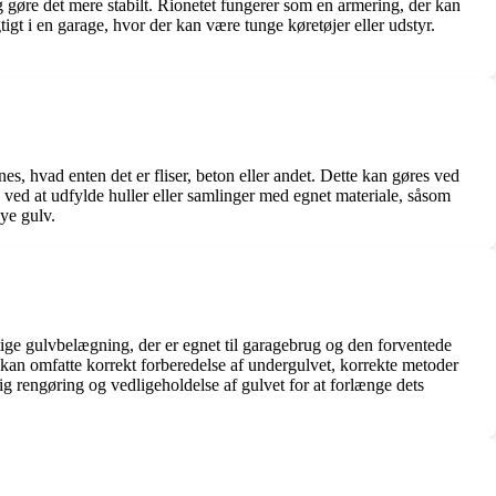
g gøre det mere stabilt. Rionetet fungerer som en armering, der kan
igt i en garage, hvor der kan være tunge køretøjer eller udstyr.
es, hvad enten det er fliser, beton eller andet. Dette kan gøres ved
s ved at udfylde huller eller samlinger med egnet materiale, såsom
nye gulv.
igtige gulvbelægning, der er egnet til garagebrug og den forventede
e kan omfatte korrekt forberedelse af undergulvet, korrekte metoder
ig rengøring og vedligeholdelse af gulvet for at forlænge dets