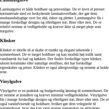
Laminatgulve er både holdbare og prisvenlige. De er lavet af presset
træmateriale med en beskyttende laminatoverflade, der gør dem
modstandsdygtige over for slid, ridser og pletter. Laminatgulve fås i
mange forskellige designs og efterligner træ, fliser eller sten. De er
relativt nemme at vedligeholde og kræver ikke så meget pleje som
trægulve.
Klinker
Klinker er ideelle til at skabe et rustikt og elegant udseende i
sommerhuset. De er meget holdbare og kan modstå høj trafik samt
vandstænk fra bad og køkken. Der findes forskellige typer klinker,
såsom keramiske eller naturlige stenfliser, der har forskellige
egenskaber og priser. Klinker er også allergivenlige og nemme at holde
rene.
Vinylgulve
Vinylgulve er en praktisk og budgetvenlig løsning til sommerhuset. De
er nemme at installere og kræver minimal vedligeholdelse. Vinylgulve
fås i mange forskellige designs og efterligner træ, fliser eller sten. De er
også vandafvisende og holdbare, hvilket gør dem velegnede til
sommerhuset, hvor der kan være mange mennesker og aktiviteter.