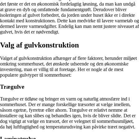
det første er det en økonomisk fordelagtig løsning, da man kan undgå
at grave en dyb og omfattende fundamentgrøft. Derudover bliver
isoleringen af gulvet forbedret, da jorden under huset ikke er i direkte
kontakt med konstruktionen. Dette kan medvirke til lavere varmetab og
dermed lavere varmeudgifter. Endelig kan man nemt justere niveauet af
gulvet, hvis det er nødvendigt.
Valg af gulvkonstruktion
Valget af gulvkonstruktion afhænger af flere faktorer, herunder miljøet
omkring sommerhuset, det ønskede udseende og den økonomiske
investering, man er villig til at foretage. Her er nogle af de mest
populære gulvtyper til sommerhuset:
Trægulve
Trægulve er tidløse og bringer en varm og naturlig atmosfære ind i
sommerhuset. Der er mange forskellige træsorter at vælge imellem,
såsom egetræ, fyrretræ eller ahorn. Trægulve er relativt nemme at
installere og kan slibes og behandles igen, hvis de bliver slidte. Det er
dog vigtigt at vælge en træsort, der er velegnet til sommerhusmiljøet,
da høj luftfugtighed og temperaturudsving kan påvirke træet negativt.
Laminatgulve