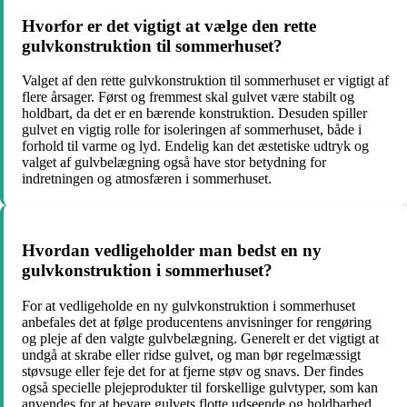
Hvorfor er det vigtigt at vælge den rette
gulvkonstruktion til sommerhuset?
Valget af den rette gulvkonstruktion til sommerhuset er vigtigt af
flere årsager. Først og fremmest skal gulvet være stabilt og
holdbart, da det er en bærende konstruktion. Desuden spiller
gulvet en vigtig rolle for isoleringen af sommerhuset, både i
forhold til varme og lyd. Endelig kan det æstetiske udtryk og
valget af gulvbelægning også have stor betydning for
indretningen og atmosfæren i sommerhuset.
Hvordan vedligeholder man bedst en ny
gulvkonstruktion i sommerhuset?
For at vedligeholde en ny gulvkonstruktion i sommerhuset
anbefales det at følge producentens anvisninger for rengøring
og pleje af den valgte gulvbelægning. Generelt er det vigtigt at
undgå at skrabe eller ridse gulvet, og man bør regelmæssigt
støvsuge eller feje det for at fjerne støv og snavs. Der findes
også specielle plejeprodukter til forskellige gulvtyper, som kan
anvendes for at bevare gulvets flotte udseende og holdbarhed.