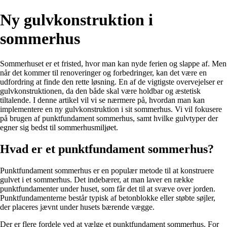
Ny gulvkonstruktion i
sommerhus
Sommerhuset er et fristed, hvor man kan nyde ferien og slappe af. Men
når det kommer til renoveringer og forbedringer, kan det være en
udfordring at finde den rette løsning. En af de vigtigste overvejelser er
gulvkonstruktionen, da den både skal være holdbar og æstetisk
tiltalende. I denne artikel vil vi se nærmere på, hvordan man kan
implementere en ny gulvkonstruktion i sit sommerhus. Vi vil fokusere
på brugen af punktfundament sommerhus, samt hvilke gulvtyper der
egner sig bedst til sommerhusmiljøet.
Hvad er et punktfundament sommerhus?
Punktfundament sommerhus er en populær metode til at konstruere
gulvet i et sommerhus. Det indebærer, at man laver en række
punktfundamenter under huset, som får det til at svæve over jorden.
Punktfundamenterne består typisk af betonblokke eller støbte søjler,
der placeres jævnt under husets bærende vægge.
Der er flere fordele ved at vælge et punktfundament sommerhus. For