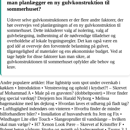
man planlægger en ny gulvkonstruktion til
sommerhuset?
Udover selve gulvkonstruktionen er der flere andre faktorer, der
bør overvejes ved planlægningen af en ny gulvkonstruktion til
sommerhuset. Dette inkluderer valg af isolering, valg af
gulvbelægning, indhentning af de nødvendige tilladelser og
overholdelse af lokale bygningsregler. Det kan også være en
god idé at overveje den forventede belastning på gulvet,
tilgængelighed af materialer og ens økonomiske budget. Ved at
tage højde for disse faktorer kan man sikre, at
gulvkonstruktionen til sommerhuset opfylder alle behov og
krav.
Andre populære artikler:
Hue lightstrip som spot under overskab i
køkken
•
Introduktion
•
Venstresving og ophold i krydset?! – Skrevet
af Mohammad A
•
Male på en gravsten? (dobbeltpostet)
•
Hvor finder
jeg special værktøj? Drejejern hos Harald Nyborg
•
Melissa
bagemaskine med løs dejkrog
•
Hvordan laves et udhæng på fladt tag?
•
Luftfugtighed indendørs om vinteren
•
Hvorfra finder de mindre
bilforhandlere biler?
•
Installation af husvandværk fra Jem og Fix
•
Windhager Lite eller Touch
•
Slangeopruller til vandslange – hvilken
skal man vælge?
•
H7 Xenon Look Pære – Skrevet af Kristoffer F
•
Poleret beton vådrum: Styrke og æstetik på badeværelset
•
Taurus 3-1,