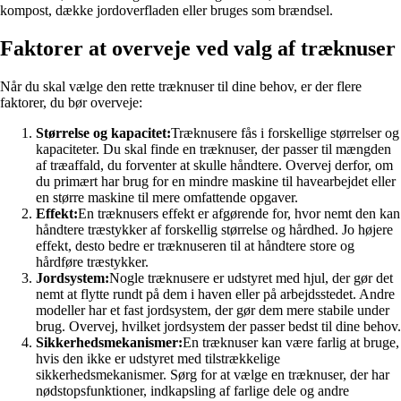
kompost, dække jordoverfladen eller bruges som brændsel.
Faktorer at overveje ved valg af træknuser
Når du skal vælge den rette træknuser til dine behov, er der flere
faktorer, du bør overveje:
Størrelse og kapacitet:
Træknusere fås i forskellige størrelser og
kapaciteter. Du skal finde en træknuser, der passer til mængden
af træaffald, du forventer at skulle håndtere. Overvej derfor, om
du primært har brug for en mindre maskine til havearbejdet eller
en større maskine til mere omfattende opgaver.
Effekt:
En træknusers effekt er afgørende for, hvor nemt den kan
håndtere træstykker af forskellig størrelse og hårdhed. Jo højere
effekt, desto bedre er træknuseren til at håndtere store og
hårdføre træstykker.
Jordsystem:
Nogle træknusere er udstyret med hjul, der gør det
nemt at flytte rundt på dem i haven eller på arbejdsstedet. Andre
modeller har et fast jordsystem, der gør dem mere stabile under
brug. Overvej, hvilket jordsystem der passer bedst til dine behov.
Sikkerhedsmekanismer:
En træknuser kan være farlig at bruge,
hvis den ikke er udstyret med tilstrækkelige
sikkerhedsmekanismer. Sørg for at vælge en træknuser, der har
nødstopsfunktioner, indkapsling af farlige dele og andre