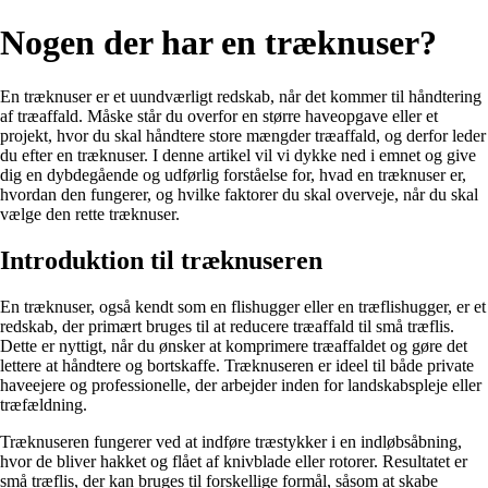
Nogen der har en træknuser?
En træknuser er et uundværligt redskab, når det kommer til håndtering
af træaffald. Måske står du overfor en større haveopgave eller et
projekt, hvor du skal håndtere store mængder træaffald, og derfor leder
du efter en træknuser. I denne artikel vil vi dykke ned i emnet og give
dig en dybdegående og udførlig forståelse for, hvad en træknuser er,
hvordan den fungerer, og hvilke faktorer du skal overveje, når du skal
vælge den rette træknuser.
Introduktion til træknuseren
En træknuser, også kendt som en flishugger eller en træflishugger, er et
redskab, der primært bruges til at reducere træaffald til små træflis.
Dette er nyttigt, når du ønsker at komprimere træaffaldet og gøre det
lettere at håndtere og bortskaffe. Træknuseren er ideel til både private
haveejere og professionelle, der arbejder inden for landskabspleje eller
træfældning.
Træknuseren fungerer ved at indføre træstykker i en indløbsåbning,
hvor de bliver hakket og flået af knivblade eller rotorer. Resultatet er
små træflis, der kan bruges til forskellige formål, såsom at skabe