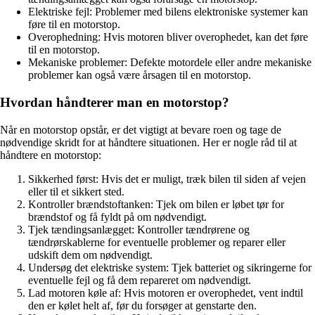
Elektriske fejl: Problemer med bilens elektroniske systemer kan
føre til en motorstop.
Overophedning: Hvis motoren bliver overophedet, kan det føre
til en motorstop.
Mekaniske problemer: Defekte motordele eller andre mekaniske
problemer kan også være årsagen til en motorstop.
Hvordan håndterer man en motorstop?
Når en motorstop opstår, er det vigtigt at bevare roen og tage de
nødvendige skridt for at håndtere situationen. Her er nogle råd til at
håndtere en motorstop:
Sikkerhed først: Hvis det er muligt, træk bilen til siden af vejen
eller til et sikkert sted.
Kontroller brændstoftanken: Tjek om bilen er løbet tør for
brændstof og få fyldt på om nødvendigt.
Tjek tændingsanlægget: Kontroller tændrørene og
tændrørskablerne for eventuelle problemer og reparer eller
udskift dem om nødvendigt.
Undersøg det elektriske system: Tjek batteriet og sikringerne for
eventuelle fejl og få dem repareret om nødvendigt.
Lad motoren køle af: Hvis motoren er overophedet, vent indtil
den er kølet helt af, før du forsøger at genstarte den.