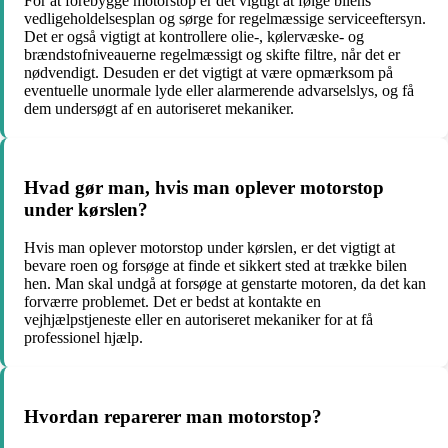
For at forebygge motorstop er det vigtigt at følge bilens
vedligeholdelsesplan og sørge for regelmæssige serviceeftersyn.
Det er også vigtigt at kontrollere olie-, kølervæske- og
brændstofniveauerne regelmæssigt og skifte filtre, når det er
nødvendigt. Desuden er det vigtigt at være opmærksom på
eventuelle unormale lyde eller alarmerende advarselslys, og få
dem undersøgt af en autoriseret mekaniker.
Hvad gør man, hvis man oplever motorstop
under kørslen?
Hvis man oplever motorstop under kørslen, er det vigtigt at
bevare roen og forsøge at finde et sikkert sted at trække bilen
hen. Man skal undgå at forsøge at genstarte motoren, da det kan
forværre problemet. Det er bedst at kontakte en
vejhjælpstjeneste eller en autoriseret mekaniker for at få
professionel hjælp.
Hvordan reparerer man motorstop?