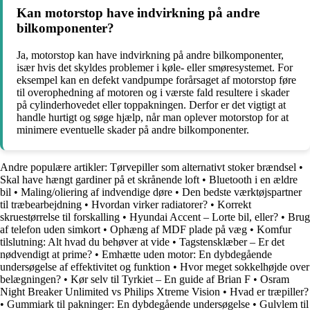
Kan motorstop have indvirkning på andre
bilkomponenter?
Ja, motorstop kan have indvirkning på andre bilkomponenter,
især hvis det skyldes problemer i køle- eller smøresystemet. For
eksempel kan en defekt vandpumpe forårsaget af motorstop føre
til overophedning af motoren og i værste fald resultere i skader
på cylinderhovedet eller toppakningen. Derfor er det vigtigt at
handle hurtigt og søge hjælp, når man oplever motorstop for at
minimere eventuelle skader på andre bilkomponenter.
Andre populære artikler:
Tørvepiller som alternativt stoker brændsel
•
Skal have hængt gardiner på et skrånende loft
•
Bluetooth i en ældre
bil
•
Maling/oliering af indvendige døre
•
Den bedste værktøjspartner
til træbearbejdning
•
Hvordan virker radiatorer?
•
Korrekt
skruestørrelse til forskalling
•
Hyundai Accent – Lorte bil, eller?
•
Brug
af telefon uden simkort
•
Ophæng af MDF plade på væg
•
Komfur
tilslutning: Alt hvad du behøver at vide
•
Tagstensklæber – Er det
nødvendigt at prime?
•
Emhætte uden motor: En dybdegående
undersøgelse af effektivitet og funktion
•
Hvor meget sokkelhøjde over
belægningen?
•
Kør selv til Tyrkiet – En guide af Brian F
•
Osram
Night Breaker Unlimited vs Philips Xtreme Vision
•
Hvad er træpiller?
•
Gummiark til pakninger: En dybdegående undersøgelse
•
Gulvlem til