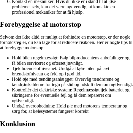
Kontakt en mekaniker: Hvis du ikke er i stand til at løse
problemet selv, kan det være nødvendigt at kontakte en
professionel mekaniker for at få hjælp.
Forebyggelse af motorstop
Selvom det ikke altid er muligt at forhindre en motorstop, er der nogle
forholdsregler, du kan tage for at reducere risikoen. Her er nogle tips til
at forebygge motorstop:
Hold bilen regelmæssigt: Følg bilproducentens anbefalinger og
få bilen serviceret og efterset jævnligt.
Tjek brændstofniveauet: Undgå at køre bilen på lavt
brændstofniveau og fyld op i god tid.
Hold øje med tændingsanlægget: Overvåg tændrørene og
tændrørskablerne for tegn på slid og udskift dem om nødvendigt.
Kontrollér det elektriske system: Regelmæssigt tjek batteriet og
sikringerne for eventuelle fejl og få dem repareret om
nødvendigt.
Undgå overophedning: Hold øje med motorens temperatur og
sørg for, at kølesystemet fungerer korrekt.
Konklusion