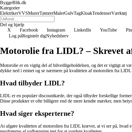
ByggeBlik.dk
Kategorier
Elektriker
VVS
Murer
Tømrer
Maler
Gulv
Tag
Kloak
Tendenser
Værktøj
Del og hjælp
X
Facebook
Instagram
LinkedIn
YouTube
Pin
Log på
Registrér dig
Nyhedsbrev
Motorolie fra LIDL? – Skreve
Motorolie er en vigtig del af bilvedligeholdelsen, og det er vigtigt at væ
dykke ned i emnet og se nærmere på kvaliteten af motorolien fra LIDL 
Hvad tilbyder LIDL?
LIDL er en populær discountkæde, der også tilbyder forskellige former
Disse produkter er ofte billigere end de mere kendte mærker, men betyder
Hvad siger eksperterne?
At afgøre kvaliteten af motorolien fra LIDL kræver, at vi ser på, hva
resultaterne af uafhængige test for at vurdere kvaliteten.