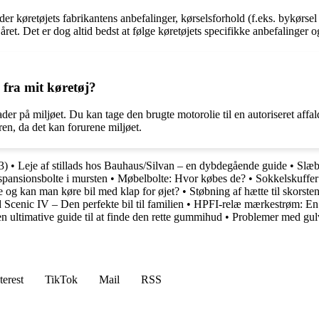
der køretøjets fabrikantens anbefalinger, kørselsforhold (f.eks. bykørsel 
et. Det er dog altid bedst at følge køretøjets specifikke anbefalinger og
 fra mit køretøj?
ader på miljøet. Du kan tage den brugte motorolie til en autoriseret affa
uren, da det kan forurene miljøet.
3)
•
Leje af stillads hos Bauhaus/Silvan – en dybdegående guide
•
Slæb
pansionsbolte i mursten
•
Møbelbolte: Hvor købes de?
•
Sokkelskuffer
re og kan man køre bil med klap for øjet?
•
Støbning af hætte til skorst
Scenic IV – Den perfekte bil til familien
•
HPFI-relæ mærkestrøm: En
 ultimative guide til at finde den rette gummihud
•
Problemer med gulv
terest
TikTok
Mail
RSS