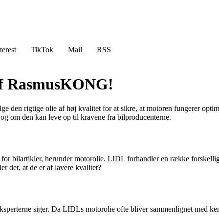
terest
TikTok
Mail
RSS
t af RasmusKONG!
lge den rigtige olie af høj kvalitet for at sikre, at motoren fungerer opt
og om den kan leve op til kravene fra bilproducenterne.
 for bilartikler, herunder motorolie. LIDL forhandler en række forske
 det, at de er af lavere kvalitet?
d eksperterne siger. Da LIDLs motorolie ofte bliver sammenlignet med k