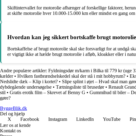
Skiftintervallet for motorolie afhænger af forskellige faktorer, herun
at skifte motorolie hver 10.000-15.000 km eller mindst en gang om år
Hvordan kan jeg sikkert bortskaffe brugt motorolie
Bortskaffelse af brugt motorolie skal ske forsvarligt for at undgå sk
er vigtigt ikke at hælde brugt motorolie i afløb, kloakker eller i nat
Andre populære artikler:
Fyldningsdør m/karm i Bilka til 779 kr (uge 3
kælder
•
Hvilken fastbrændselskedel skal der stå i mit hobbyrum?
•
Eks
Nedslidte dæk – Klip i kortet?
•
Slipe splint i øjet – Hvad skal man gø
dybdegående undersøgelse
•
Tætningsliste til brusedør
•
Renault Grand 
stil
•
Gratis erotik film – Skrevet af Benny G
•
Gummihud til biler – Den
gøre?
ByggeBlik.dk
Del og hjælp
X
Facebook
Instagram
LinkedIn
YouTube
Pin
Lær os at kende
Kontakt os