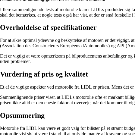
I flere sammenlignende tests af motorolie klarer LIDLs produkter sig f
skal det bemærkes, at nogle tests også har vist, at der er små forskell
Overholdelse af specifikationer
For at sikre optimal ydeevne og beskyttelse af motoren er det vigtigt,
(Association des Constructeurs Européens dAutomobiles) og API (Amer
Det er vigtigt at være opmærksom på bilproducentens anbefalinger og k
uden problemer.
Vurdering af pris og kvalitet
Et af de vigtige aspekter ved motorolie fra LIDL er prisen. Mens det er 
Sammenlignende priser viser, at LIDLs motorolie ofte er markant billig
prisen ikke altid er den eneste faktor at overveje, når det kommer til vi
Opsummering
Motorolie fra LIDL kan være et godt valg for bilister på et stramt bud
motorolie vist sig at være i stand til at opfylde mange af kravene og spe