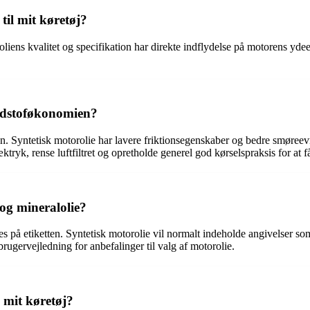
 til mit køretøj?
roliens kvalitet og specifikation har direkte indflydelse på motorens ydee
ndstoføkonomien?
. Syntetisk motorolie har lavere friktionsegenskaber og bedre smøreevn
tryk, rense luftfiltret og opretholde generel god kørselspraksis for a
og mineralolie?
s på etiketten. Syntetisk motorolie vil normalt indeholde angivelser so
rugervejledning for anbefalinger til valg af motorolie.
 mit køretøj?