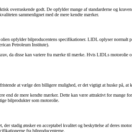
aktisk overraskende godt. De opfylder mange af standarderne og kravene 
e i kvaliteten sammenlignet med de mere kendte mærker.
 at olien opfylder bilproducentens specifikationer. LIDL oplyser normal
ican Petroleum Institute).
rav, da disse kan variere fra mærke til mærke. Hvis LIDLs motorolie op
fristende at vælge den billigere mulighed, er det vigtigt at huske på, at
ere end de mere kendte mærker. Dette kan være attraktivt for mange for
gtige bilprodukter som motorolie.
get, der stadig ønsker en acceptabel kvalitet og beskyttelse af deres m
cifikationerne fra bilproducenterne.