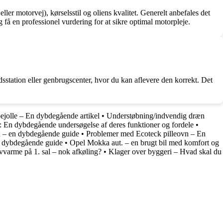
eller motorvej), kørselsstil og oliens kvalitet. Generelt anbefales det
 få en professionel vurdering for at sikre optimal motorpleje.
ldsstation eller genbrugscenter, hvor du kan aflevere den korrekt. Det
ejolle – En dybdegående artikel
•
Understøbning/indvendig dræn
: En dybdegående undersøgelse af deres funktioner og fordele
•
en – en dybdegående guide
•
Problemer med Ecoteck pilleovn – En
 dybdegående guide
•
Opel Mokka aut. – en brugt bil med komfort og
varme på 1. sal – nok afkøling?
•
Klager over byggeri – Hvad skal du