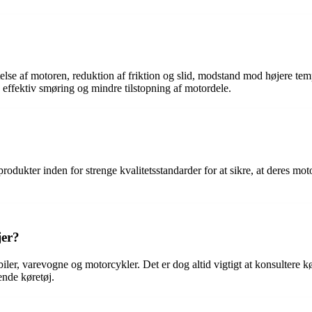
telse af motoren, reduktion af friktion og slid, modstand mod højere t
 effektiv smøring og mindre tilstopning af motordele.
rodukter inden for strenge kvalitetsstandarder for at sikre, at deres mo
jer?
biler, varevogne og motorcykler. Det er dog altid vigtigt at konsultere k
ende køretøj.