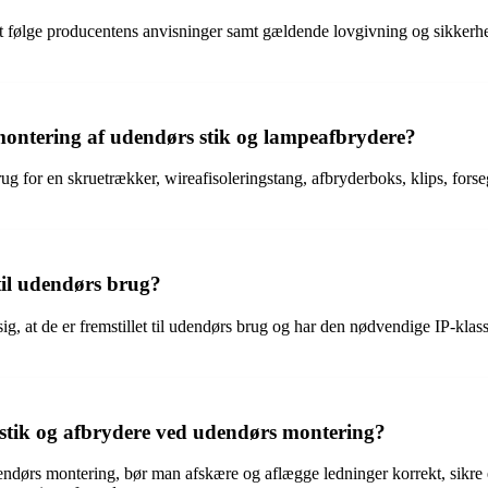
at følge producentens anvisninger samt gældende lovgivning og sikkerh
 montering af udendørs stik og lampeafbrydere?
 for en skruetrækker, wireafisoleringstang, afbryderboks, klips, forsegl
til udendørs brug?
g, at de er fremstillet til udendørs brug og har den nødvendige IP-klass
stik og afbrydere ved udendørs montering?
dendørs montering, bør man afskære og aflægge ledninger korrekt, sikre 