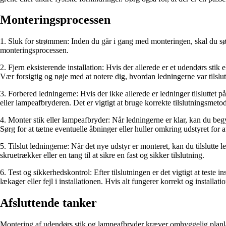
Monteringsprocessen
1. Sluk for strømmen: Inden du går i gang med monteringen, skal du sør
monteringsprocessen.
2. Fjern eksisterende installation: Hvis der allerede er et udendørs stik 
Vær forsigtig og nøje med at notere dig, hvordan ledningerne var tilslutte
3. Forbered ledningerne: Hvis der ikke allerede er ledninger tilsluttet p
eller lampeafbryderen. Det er vigtigt at bruge korrekte tilslutningsmeto
4. Monter stik eller lampeafbryder: Når ledningerne er klar, kan du beg
Sørg for at tætne eventuelle åbninger eller huller omkring udstyret for a
5. Tilslut ledningerne: Når det nye udstyr er monteret, kan du tilslutte 
skruetrækker eller en tang til at sikre en fast og sikker tilslutning.
6. Test og sikkerhedskontrol: Efter tilslutningen er det vigtigt at teste
lækager eller fejl i installationen. Hvis alt fungerer korrekt og installa
Afsluttende tanker
Montering af udendørs stik og lampeafbryder kræver omhyggelig planlægn