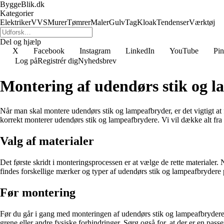
ByggeBlik.dk
Kategorier
Elektriker
VVS
Murer
Tømrer
Maler
Gulv
Tag
Kloak
Tendenser
Værktøj
Del og hjælp
X
Facebook
Instagram
LinkedIn
YouTube
Pin
Log på
Registrér dig
Nyhedsbrev
Montering af udendørs stik og 
Når man skal montere udendørs stik og lampeafbryder, er det vigtigt at 
korrekt monterer udendørs stik og lampeafbrydere. Vi vil dække alt fra
Valg af materialer
Det første skridt i monteringsprocessen er at vælge de rette materialer. 
findes forskellige mærker og typer af udendørs stik og lampeafbrydere på
Før montering
Før du går i gang med monteringen af udendørs stik og lampeafbrydere, er
grene eller andre fysiske forhindringer. Sørg også for, at der er en pass