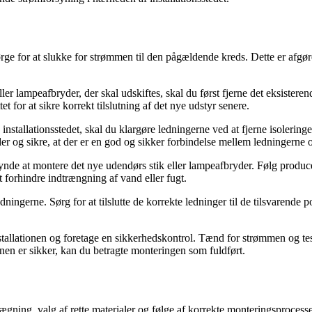
ge for at slukke for strømmen til den pågældende kreds. Dette er afgør
eller lampeafbryder, der skal udskiftes, skal du først fjerne det eksister
t for at sikre korrekt tilslutning af det nye udstyr senere.
å installationsstedet, skal du klargøre ledningerne ved at fjerne isoleri
der og sikre, at der er en god og sikker forbindelse mellem ledningerne 
ynde at montere det nye udendørs stik eller lampeafbryder. Følg producen
t forhindre indtrængning af vand eller fugt.
ledningerne. Sørg for at tilslutte de korrekte ledninger til de tilsvarend
 installationen og foretage en sikkerhedskontrol. Tænd for strømmen og te
tionen er sikker, kan du betragte monteringen som fuldført.
ing, valg af rette materialer og følge af korrekte monteringsprocesser.