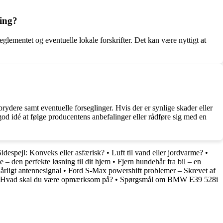
ning?
ementet og eventuelle lokale forskrifter. Det kan være nyttigt at
rydere samt eventuelle forseglinger. Hvis der er synlige skader eller
d idé at følge producentens anbefalinger eller rådføre sig med en
Sidespejl: Konveks eller asfærisk?
•
Luft til vand eller jordvarme?
•
 – den perfekte løsning til dit hjem
•
Fjern hundehår fra bil – en
årligt antennesignal
•
Ford S-Max powershift problemer – Skrevet af
: Hvad skal du være opmærksom på?
•
Spørgsmål om BMW E39 528i