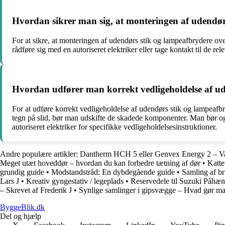
Hvordan sikrer man sig, at monteringen af udendør
For at sikre, at monteringen af udendørs stik og lampeafbrydere o
rådføre sig med en autoriseret elektriker eller tage kontakt til de r
Hvordan udfører man korrekt vedligeholdelse af u
For at udføre korrekt vedligeholdelse af udendørs stik og lampeafbry
tegn på slid, bør man udskifte de skadede komponenter. Man bør ogs
autoriseret elektriker for specifikke vedligeholdelsesinstruktioner.
Andre populære artikler:
Dantherm HCH 5 eller Genvex Energy 2 – Valg
Meget utæt hoveddør – hvordan du kan forbedre tætning af dør
•
Katte
grundig guide
•
Modstandstråd: En dybdegående guide
•
Samling af b
Lars J
•
Kreativ gyngestativ / legeplads
•
Reservedele til Suzuki Påhæ
– Skrevet af Frederik J
•
Synlige samlinger i gipsvægge – Hvad gør m
ByggeBlik.dk
Del og hjælp