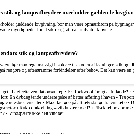
s stik og lampeafbrydere overholder gældende lovgiv
verholder gældende lovgivning, bør man være opmærksom på bygningsregl
elevante myndigheder for at sikre sig, at man opfylder kravene.
dendørs stik og lampeafbrydere?
dere bør man regelmæssigt inspicere tilstanden af ledninger, stik og afb
å rengøre og efterstramme forbindelser efter behov. Det kan være en go
et af det rette ventilationsanlæg
•
Er Rockwool farligt at indånde?
•
 lort: En dybdegående undersøgelse af kattes afføring i haven
•
Træporte
rugte udestueelementer
•
Max. længde på aftræksslange fra emhætte
•
D
ngsmotor
•
Ruko omkodning – vil du være med?
•
Fliseklæbpris pr m2
an?
•
Vindspærre ikke helt vindtæt