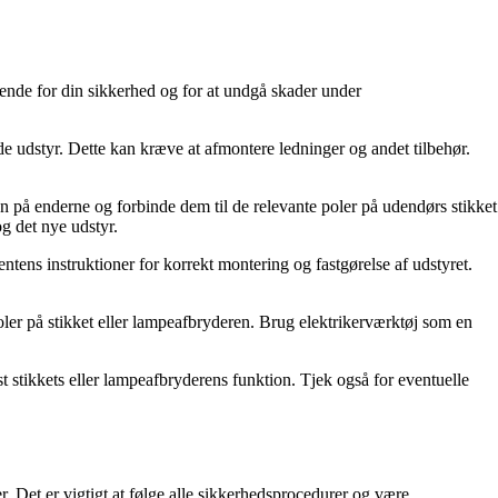
ende for din sikkerhed og for at undgå skader under
ende udstyr. Dette kan kræve at afmontere ledninger og andet tilbehør.
ngen på enderne og forbinde dem til de relevante poler på udendørs stikket
og det nye udstyr.
tens instruktioner for korrekt montering og fastgørelse af udstyret.
e poler på stikket eller lampeafbryderen. Brug elektrikerværktøj som en
st stikkets eller lampeafbryderens funktion. Tjek også for eventuelle
 Det er vigtigt at følge alle sikkerhedsprocedurer og være