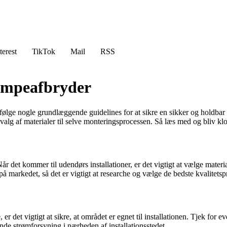
terest
TikTok
Mail
RSS
lampeafbryder
følge nogle grundlæggende guidelines for at sikre en sikker og holdbar 
 valg af materialer til selve monteringsprocessen. Så læs med og bliv k
Når det kommer til udendørs installationer, er det vigtigt at vælge materi
 markedet, så det er vigtigt at researche og vælge de bedste kvalitetspr
 det vigtigt at sikre, at området er egnet til installationen. Tjek for 
ende strømforsyning i nærheden af installationsstedet.