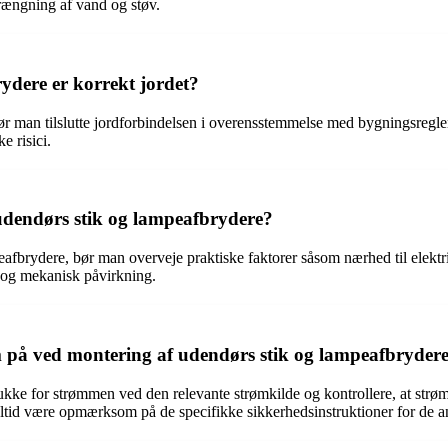
trængning af vand og støv.
ydere er korrekt jordet?
ør man tilslutte jordforbindelsen i overensstemmelse med bygningsregleme
e risici.
 udendørs stik og lampeafbrydere?
mpeafbrydere, bør man overveje praktiske faktorer såsom nærhed til elek
 og mekanisk påvirkning.
på ved montering af udendørs stik og lampeafbryder
lukke for strømmen ved den relevante strømkilde og kontrollere, at st
altid være opmærksom på de specifikke sikkerhedsinstruktioner for de a