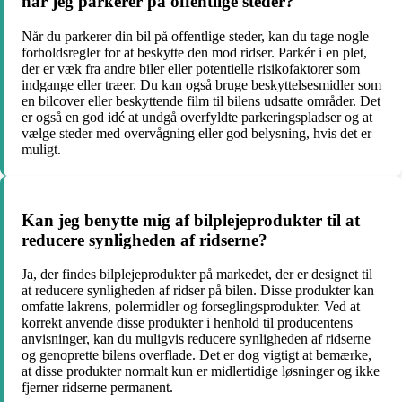
når jeg parkerer på offentlige steder?
Når du parkerer din bil på offentlige steder, kan du tage nogle
forholdsregler for at beskytte den mod ridser. Parkér i en plet,
der er væk fra andre biler eller potentielle risikofaktorer som
indgange eller træer. Du kan også bruge beskyttelsesmidler som
en bilcover eller beskyttende film til bilens udsatte områder. Det
er også en god idé at undgå overfyldte parkeringspladser og at
vælge steder med overvågning eller god belysning, hvis det er
muligt.
Kan jeg benytte mig af bilplejeprodukter til at
reducere synligheden af ridserne?
Ja, der findes bilplejeprodukter på markedet, der er designet til
at reducere synligheden af ridser på bilen. Disse produkter kan
omfatte lakrens, polermidler og forseglingsprodukter. Ved at
korrekt anvende disse produkter i henhold til producentens
anvisninger, kan du muligvis reducere synligheden af ridserne
og genoprette bilens overflade. Det er dog vigtigt at bemærke,
at disse produkter normalt kun er midlertidige løsninger og ikke
fjerner ridserne permanent.