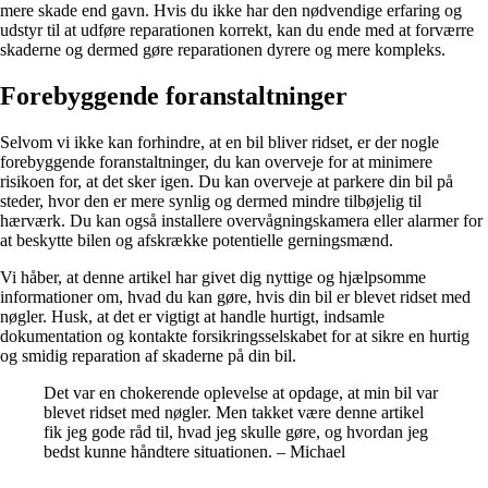
mere skade end gavn. Hvis du ikke har den nødvendige erfaring og
udstyr til at udføre reparationen korrekt, kan du ende med at forværre
skaderne og dermed gøre reparationen dyrere og mere kompleks.
Forebyggende foranstaltninger
Selvom vi ikke kan forhindre, at en bil bliver ridset, er der nogle
forebyggende foranstaltninger, du kan overveje for at minimere
risikoen for, at det sker igen. Du kan overveje at parkere din bil på
steder, hvor den er mere synlig og dermed mindre tilbøjelig til
hærværk. Du kan også installere overvågningskamera eller alarmer for
at beskytte bilen og afskrække potentielle gerningsmænd.
Vi håber, at denne artikel har givet dig nyttige og hjælpsomme
informationer om, hvad du kan gøre, hvis din bil er blevet ridset med
nøgler. Husk, at det er vigtigt at handle hurtigt, indsamle
dokumentation og kontakte forsikringsselskabet for at sikre en hurtig
og smidig reparation af skaderne på din bil.
Det var en chokerende oplevelse at opdage, at min bil var
blevet ridset med nøgler. Men takket være denne artikel
fik jeg gode råd til, hvad jeg skulle gøre, og hvordan jeg
bedst kunne håndtere situationen. – Michael