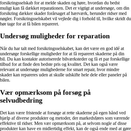
forsikringsselskab for at melde skaden og høre, hvordan du bedst
muligt kan få dækket reparationen. Det er vigtigt at undersøge, om din
forsikring dækker skader forårsaget af hærværk, herunder ridser med
nøgler. Forsikringsselskabet vil vejlede dig i forhold til, hvilke skridt du
bør tage for at få bilen repareret.
Undersøg muligheder for reparation
Når du har talt med forsikringsselskabet, kan det være en god idé at
undersøge forskellige muligheder for at få repareret skaderne på din
bil. Du kan kontakte autoriserede bilværksteder og få et par forskellige
tilbud for at finde den bedste pris og kvalitet. Det kan også være
relevant at undersøge mulighederne for smart repair, hvor mindre
skader kan repareres uden at skulle udskifte hele dele eller paneler på
bilen.
Vær opmærksom på forsøg på
selvudbedring
Det kan være fristende at forsøge at rette skaderne på egen hånd ved
hjælp af diverse produkter og metoder, der markedsføres som værende
effektive til ridser. Men vær opmærksom på, at selvom nogle af disse
produkter kan have en midlertidig effekt, kan de også ende med at gøre