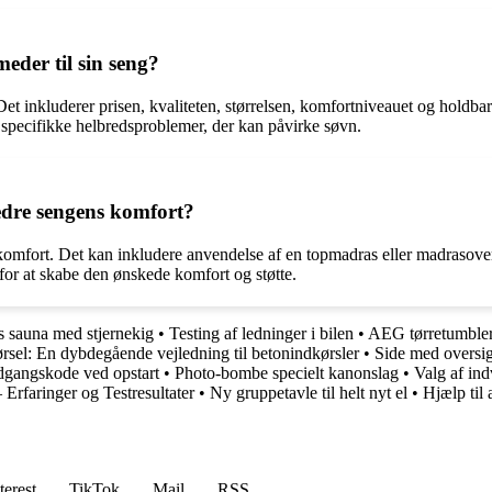
eder til sin seng?
 Det inkluderer prisen, kvaliteten, størrelsen, komfortniveauet og hold
 specifikke helbredsproblemer, der kan påvirke søvn.
rbedre sengens komfort?
ns komfort. Det kan inkludere anvendelse af en topmadras eller madrasover
 for at skabe den ønskede komfort og støtte.
 sauna med stjernekig
•
Testing af ledninger i bilen
•
AEG tørretumbler
ørsel: En dybdegående vejledning til betonindkørsler
•
Side med oversig
dgangskode ved opstart
•
Photo-bombe specielt kanonslag
•
Valg af in
rfaringer og Testresultater
•
Ny gruppetavle til helt nyt el
•
Hjælp til
terest
TikTok
Mail
RSS