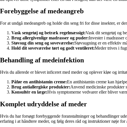
Forebyggelse af medeangreb
For at undgå medeangreb og holde din seng fri for disse insekter, er de
Vask sengetøj og betræk regelmæssigt:
Vask dit sengetøj og b
Brug allergivenlige madrasser og puder:
Invester i madrasser o
Støvsug din seng og soveværelse:
Støvsugning er en effektiv må
Hold dit soveværelse tørt og godt ventileret:
Meder trives i fug
Behandling af medeinfektion
Hvis du allerede er blevet inficeret med meder og oplever kløe og irrita
Påfør en antihistamin creme:
En antihistamin creme kan hjælpe 
Brug antiallergiske produkter:
Anvend medicinske produkter som 
Konsultér en læge:
Hvis symptomerne vedvarer eller bliver værr
Komplet udryddelse af meder
Hvis du har forsøgt forebyggende foranstaltninger og behandlinger ude
erfaring i at håndtere meder, og følg deres råd og instruktioner nøje for