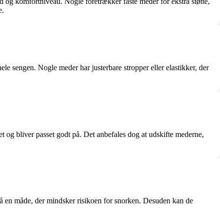
d og komfortniveau. Nogle foretrækker faste meder for ekstra støtte,
e.
le sengen. Nogle meder har justerbare stropper eller elastikker, der
tet og bliver passet godt på. Det anbefales dog at udskifte mederne,
 på en måde, der mindsker risikoen for snorken. Desuden kan de