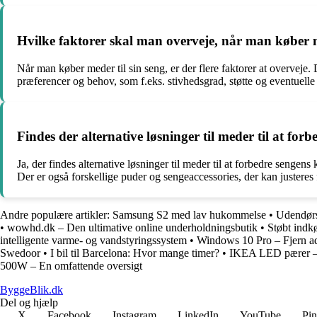
Hvilke faktorer skal man overveje, når man køber m
Når man køber meder til sin seng, er der flere faktorer at overveje.
præferencer og behov, som f.eks. stivhedsgrad, støtte og eventuelle
Findes der alternative løsninger til meder til at fo
Ja, der findes alternative løsninger til meder til at forbedre senge
Der er også forskellige puder og sengeaccessories, der kan justeres
Andre populære artikler:
Samsung S2 med lav hukommelse
•
Udendørs
•
wowhd.dk – Den ultimative online underholdningsbutik
•
Støbt indk
intelligente varme- og vandstyringssystem
•
Windows 10 Pro – Fjern a
Swedoor
•
I bil til Barcelona: Hvor mange timer?
•
IKEA LED pærer – E
500W – En omfattende oversigt
ByggeBlik.dk
Del og hjælp
X
Facebook
Instagram
LinkedIn
YouTube
Pin