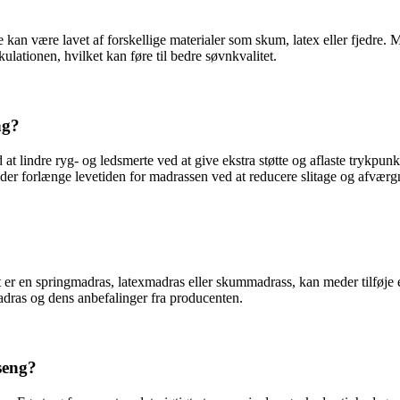
De kan være lavet af forskellige materialer som skum, latex eller fjedre. 
lationen, hvilket kan føre til bedre søvnkvalitet.
ng?
at lindre ryg- og ledsmerte ved at give ekstra støtte og aflaste trykpu
er forlænge levetiden for madrassen ved at reducere slitage og afværg
?
et er en springmadras, latexmadras eller skummadrass, kan meder tilføje
dras og dens anbefalinger fra producenten.
seng?