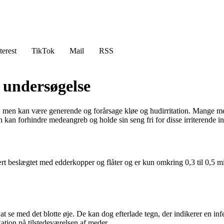
terest
TikTok
Mail
RSS
 undersøgelse
ge, men kan være generende og forårsage kløe og hudirritation. Mange m
 kan forhindre medeangreb og holde sin seng fri for disse irriterende in
ært beslægtet med edderkopper og flåter og er kun omkring 0,3 til 0,5 m
 se med det blotte øje. De kan dog efterlade tegn, der indikerer en inf
ation på tilstedeværelsen af meder.