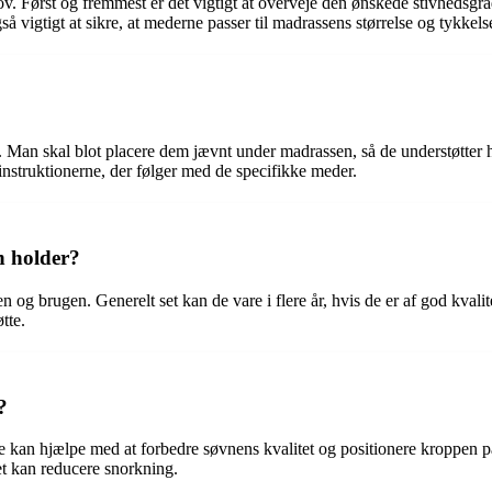
v. Først og fremmest er det vigtigt at overveje den ønskede stivhedsgra
 vigtigt at sikre, at mederne passer til madrassens størrelse og tykkels
 Man skal blot placere dem jævnt under madrassen, så de understøtter he
 instruktionerne, der følger med de specifikke meder.
n holder?
 og brugen. Generelt set kan de vare i flere år, hvis de er af god kvali
tte.
?
De kan hjælpe med at forbedre søvnens kvalitet og positionere kroppen
et kan reducere snorkning.