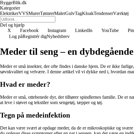
ByggeBlik.dk
Kategorier
Elektriker
VVS
Murer
Tømrer
Maler
Gulv
Tag
Kloak
Tendenser
Værktøj
Del og hjælp
X
Facebook
Instagram
LinkedIn
YouTube
Pin
Log på
Registrér dig
Nyhedsbrev
Meder til seng – en dybdegående
Meder er små insekter, der ofte findes i danske hjem. De er ikke farli
søvnkvalitet og velvære. I denne artikel vil vi dykke ned i, hvordan man
Hvad er meder?
Meder er små, ottebenede dyr, der tilhører spindlernes familie. De er n
at leve i støvet og tekstiler som sengetøj, tæpper og tøj.
Tegn på medeinfektion
Det kan være svært at opdage meder, da de er mikroskopiske og svære at
du oplever disse symptomer efter en nat i sengen, kan det være en indik