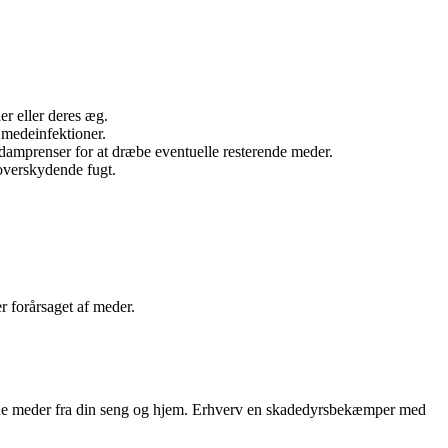
r eller deres æg.
g medeinfektioner.
damprenser for at dræbe eventuelle resterende meder.
r overskydende fugt.
r forårsaget af meder.
drydde meder fra din seng og hjem. Erhverv en skadedyrsbekæmper med