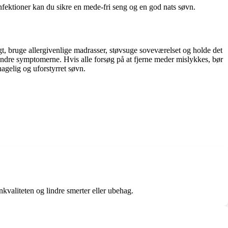
infektioner kan du sikre en mede-fri seng og en god nats søvn.
gt, bruge allergivenlige madrasser, støvsuge soveværelset og holde det
lindre symptomerne. Hvis alle forsøg på at fjerne meder mislykkes, bør
agelig og uforstyrret søvn.
nkvaliteten og lindre smerter eller ubehag.