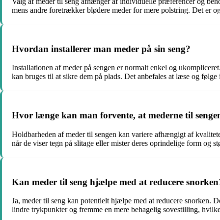
Valg af meder til seng afhænger af individuelle præferencer og beho
mens andre foretrækker blødere meder for mere polstring. Det er også
Hvordan installerer man meder på sin seng?
Installationen af meder på sengen er normalt enkel og ukompliceret.
kan bruges til at sikre dem på plads. Det anbefales at læse og følge
Hvor længe kan man forvente, at mederne til senge
Holdbarheden af meder til sengen kan variere afhængigt af kvaliteten
når de viser tegn på slitage eller mister deres oprindelige form og stø
Kan meder til seng hjælpe med at reducere snorken
Ja, meder til seng kan potentielt hjælpe med at reducere snorken. 
lindre trykpunkter og fremme en mere behagelig sovestilling, hvilk