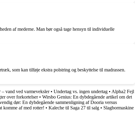
barheden af mederne. Man bør også tage hensyn til individuelle
træk, som kan tilføje ekstra polstring og beskyttelse til madrassen.
 – vand ved varmeveksler
•
Undertag vs. ingen undertag
•
Alpha2 Fejl
ter over forkortelser
•
Wirsbo Genius: En dybdegående artikel om det
dvendig dør: En dybdegående sammenligning af Dooria versus
 at komme af med rotter!
•
Kaleche til Saga 27 til salg
•
Slagbormaskine