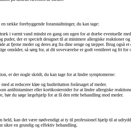
r en række forebyggende foranstaltninger, du kan tage:
etræk i varmt vand mindst en gang om ugen for at dræbe eventuelle mede
g puder, der er specielt designet til at minimere allergiske reaktioner o
de at fjerne meder og deres æg fra dine senge og tæpper. Brug også et 
tige områder, så sørg for, at dit soveværelse er godt ventileret og fri fo
tion, er der nogle skridt, du kan tage for at lindre symptomerne:
med at reducere kløe og hudirritation forårsaget af meder.
antihistaminer eller kortikosteroider for at lindre allergiske reaktione
e, bør du søge lægehjælp for at få den rette behandling mod meder.
n held, kan det være nødvendigt at ty til professionel hjælp til at u
 at sikre en grundig og effektiv behandling.