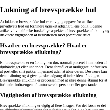
Lukning af brevsprække hul
At lukke en brevsprække hul er en vigtig opgave for at sikre
privatlivets fred og forhindre uønsket adgang til ens bolig. I denne
artikel vil vi udforske forskellige aspekter af brevsprække aflukning og
diskutere vigtigheden af beskyttelsen mod potentielle risici.
Hvad er en brevsprække? Hvad er
brevsprække aflukning?
En brevsprække er en åbning i en dør, normalt placeret i nærheden af
dørhåndtaget eller under det. Dens formål er at muliggøre indførelsen
af post eller små pakker i hjemmet uden at åbne døren. Desværre kan
denne åbning også give uønsket adgang til indersiden af boligen.
Brevsprække aflukning er processen med at sikre denne åbning for at
forhindre indtrængen af uautoriserede personer eller genstande.
Vigtigheden af brevsprække aflukning
Brevsprække aflukning er vigtig af flere årsager. For det første er det
en sikkerhedsforanstaltning for at forhindre indbrud og beskytte ens