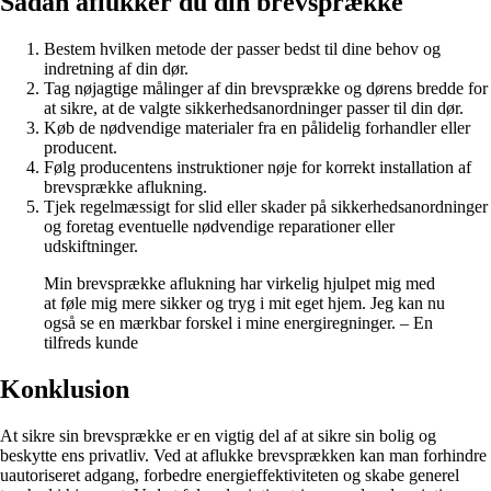
Sådan aflukker du din brevsprække
Bestem hvilken metode der passer bedst til dine behov og
indretning af din dør.
Tag nøjagtige målinger af din brevsprække og dørens bredde for
at sikre, at de valgte sikkerhedsanordninger passer til din dør.
Køb de nødvendige materialer fra en pålidelig forhandler eller
producent.
Følg producentens instruktioner nøje for korrekt installation af
brevsprække aflukning.
Tjek regelmæssigt for slid eller skader på sikkerhedsanordninger
og foretag eventuelle nødvendige reparationer eller
udskiftninger.
Min brevsprække aflukning har virkelig hjulpet mig med
at føle mig mere sikker og tryg i mit eget hjem. Jeg kan nu
også se en mærkbar forskel i mine energiregninger. – En
tilfreds kunde
Konklusion
At sikre sin brevsprække er en vigtig del af at sikre sin bolig og
beskytte ens privatliv. Ved at aflukke brevsprækken kan man forhindre
uautoriseret adgang, forbedre energieffektiviteten og skabe generel