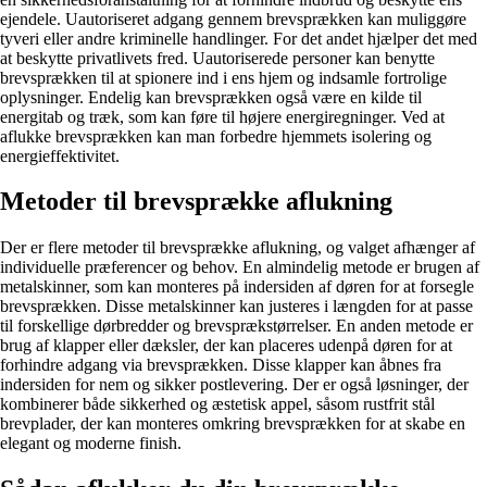
ejendele. Uautoriseret adgang gennem brevsprækken kan muliggøre
tyveri eller andre kriminelle handlinger. For det andet hjælper det med
at beskytte privatlivets fred. Uautoriserede personer kan benytte
brevsprækken til at spionere ind i ens hjem og indsamle fortrolige
oplysninger. Endelig kan brevsprækken også være en kilde til
energitab og træk, som kan føre til højere energiregninger. Ved at
aflukke brevsprækken kan man forbedre hjemmets isolering og
energieffektivitet.
Metoder til brevsprække aflukning
Der er flere metoder til brevsprække aflukning, og valget afhænger af
individuelle præferencer og behov. En almindelig metode er brugen af
metalskinner, som kan monteres på indersiden af døren for at forsegle
brevsprækken. Disse metalskinner kan justeres i længden for at passe
til forskellige dørbredder og brevsprækstørrelser. En anden metode er
brug af klapper eller dæksler, der kan placeres udenpå døren for at
forhindre adgang via brevsprækken. Disse klapper kan åbnes fra
indersiden for nem og sikker postlevering. Der er også løsninger, der
kombinerer både sikkerhed og æstetisk appel, såsom rustfrit stål
brevplader, der kan monteres omkring brevsprækken for at skabe en
elegant og moderne finish.