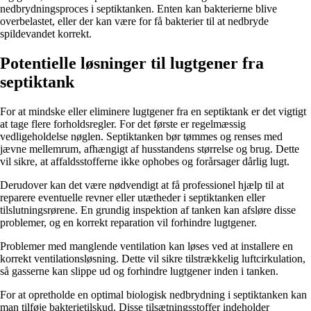
nedbrydningsproces i septiktanken. Enten kan bakterierne blive
overbelastet, eller der kan være for få bakterier til at nedbryde
spildevandet korrekt.
Potentielle løsninger til lugtgener fra
septiktank
For at mindske eller eliminere lugtgener fra en septiktank er det vigtigt
at tage flere forholdsregler. For det første er regelmæssig
vedligeholdelse nøglen. Septiktanken bør tømmes og renses med
jævne mellemrum, afhængigt af husstandens størrelse og brug. Dette
vil sikre, at affaldsstofferne ikke ophobes og forårsager dårlig lugt.
Derudover kan det være nødvendigt at få professionel hjælp til at
reparere eventuelle revner eller utætheder i septiktanken eller
tilslutningsrørene. En grundig inspektion af tanken kan afsløre disse
problemer, og en korrekt reparation vil forhindre lugtgener.
Problemer med manglende ventilation kan løses ved at installere en
korrekt ventilationsløsning. Dette vil sikre tilstrækkelig luftcirkulation,
så gasserne kan slippe ud og forhindre lugtgener inden i tanken.
For at opretholde en optimal biologisk nedbrydning i septiktanken kan
man tilføje bakterietilskud. Disse tilsætningsstoffer indeholder