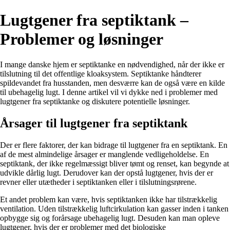
Lugtgener fra septiktank –
Problemer og løsninger
I mange danske hjem er septiktanke en nødvendighed, når der ikke er
tilslutning til det offentlige kloaksystem. Septiktanke håndterer
spildevandet fra husstanden, men desværre kan de også være en kilde
til ubehagelig lugt. I denne artikel vil vi dykke ned i problemer med
lugtgener fra septiktanke og diskutere potentielle løsninger.
Årsager til lugtgener fra septiktank
Der er flere faktorer, der kan bidrage til lugtgener fra en septiktank. En
af de mest almindelige årsager er manglende vedligeholdelse. En
septiktank, der ikke regelmæssigt bliver tømt og renset, kan begynde at
udvikle dårlig lugt. Derudover kan der opstå lugtgener, hvis der er
revner eller utætheder i septiktanken eller i tilslutningsrørene.
Et andet problem kan være, hvis septiktanken ikke har tilstrækkelig
ventilation. Uden tilstrækkelig luftcirkulation kan gasser inden i tanken
opbygge sig og forårsage ubehagelig lugt. Desuden kan man opleve
lugtgener, hvis der er problemer med det biologiske