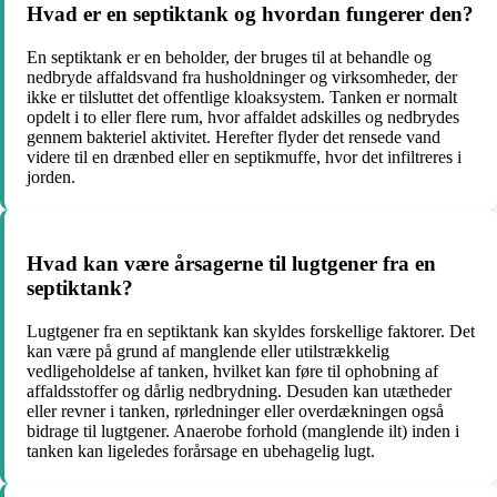
Hvad er en septiktank og hvordan fungerer den?
En septiktank er en beholder, der bruges til at behandle og
nedbryde affaldsvand fra husholdninger og virksomheder, der
ikke er tilsluttet det offentlige kloaksystem. Tanken er normalt
opdelt i to eller flere rum, hvor affaldet adskilles og nedbrydes
gennem bakteriel aktivitet. Herefter flyder det rensede vand
videre til en drænbed eller en septikmuffe, hvor det infiltreres i
jorden.
Hvad kan være årsagerne til lugtgener fra en
septiktank?
Lugtgener fra en septiktank kan skyldes forskellige faktorer. Det
kan være på grund af manglende eller utilstrækkelig
vedligeholdelse af tanken, hvilket kan føre til ophobning af
affaldsstoffer og dårlig nedbrydning. Desuden kan utætheder
eller revner i tanken, rørledninger eller overdækningen også
bidrage til lugtgener. Anaerobe forhold (manglende ilt) inden i
tanken kan ligeledes forårsage en ubehagelig lugt.