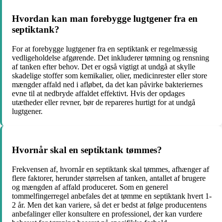
Hvordan kan man forebygge lugtgener fra en
septiktank?
For at forebygge lugtgener fra en septiktank er regelmæssig
vedligeholdelse afgørende. Det inkluderer tømning og rensning
af tanken efter behov. Det er også vigtigt at undgå at skylle
skadelige stoffer som kemikalier, olier, medicinrester eller store
mængder affald ned i afløbet, da det kan påvirke bakteriernes
evne til at nedbryde affaldet effektivt. Hvis der opdages
utætheder eller revner, bør de repareres hurtigt for at undgå
lugtgener.
Hvornår skal en septiktank tømmes?
Frekvensen af, hvornår en septiktank skal tømmes, afhænger af
flere faktorer, herunder størrelsen af tanken, antallet af brugere
og mængden af affald produceret. Som en generel
tommelfingerregel anbefales det at tømme en septiktank hvert 1-
2 år. Men det kan variere, så det er bedst at følge producentens
anbefalinger eller konsultere en professionel, der kan vurdere