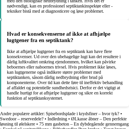
med den biologiske nedbrydning i tanken. Hvis det er
nødvendigt, kan en professionel septiktankinspektør eller -
tekniker bistå med at diagnosticere og løse problemet.
Hvad er konsekvenserne af ikke at afhjælpe
lugtgener fra en septiktank?
Ikke at afhjælpe lugtgener fra en septiktank kan have flere
konsekvenser. Ud over den ubehagelige lugt kan det resultere i
dårlig luftkvalitet omkring ejendommen, hvilket kan påvirke
beboernes eller naboernes trivsel. Hvis problemet ikke løses,
kan lugtgenerne også indikere større problemer med
septiktanken, såsom dårlig nedbrydning eller brud på
komponenterne. Over tid kan dette føre til ineffektiv behandling
af affaldet og potentielle sundhedsrisici. Derfor er det vigtigt at
handle hurtigt for at afhjælpe lugtgener og sikre en korrekt
funktion af septiktanksystemet.
Andre populære artikler:
Spisebordsplade i krydsfiner – hvor tyk?
•
Swedoor – reservedele?
•
Indledning
•
ØLkasse åbner – Den perfekte
løsning til ølelskere
•
75 mm gasbeton – En dybdegående gennemgang