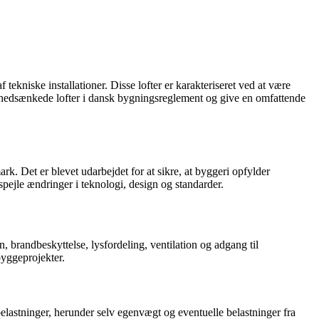
 tekniske installationer. Disse lofter er karakteriseret ved at være
for nedsænkede lofter i dansk bygningsreglement og give en omfattende
k. Det er blevet udarbejdet for at sikre, at byggeri opfylder
pejle ændringer i teknologi, design og standarder.
 brandbeskyttelse, lysfordeling, ventilation og adgang til
byggeprojekter.
belastninger, herunder selv egenvægt og eventuelle belastninger fra