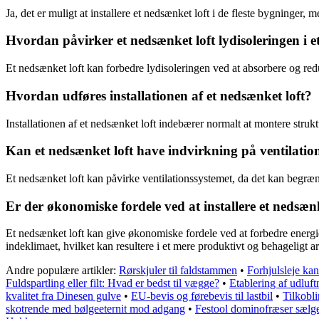
Ja, det er muligt at installere et nedsænket loft i de fleste bygninger
Hvordan påvirker et nedsænket loft lydisoleringen i 
Et nedsænket loft kan forbedre lydisoleringen ved at absorbere og redu
Hvordan udføres installationen af et nedsænket loft?
Installationen af et nedsænket loft indebærer normalt at montere strukt
Kan et nedsænket loft have indvirkning på ventilatio
Et nedsænket loft kan påvirke ventilationssystemet, da det kan begrænse
Er der økonomiske fordele ved at installere et nedsænk
Et nedsænket loft kan give økonomiske fordele ved at forbedre energi
indeklimaet, hvilket kan resultere i et mere produktivt og behageligt a
Andre populære artikler:
Rørskjuler til faldstammen
•
Forhjulsleje kan
Fuldspartling eller filt: Hvad er bedst til vægge?
•
Etablering af udluf
kvalitet fra Dinesen gulve
•
EU-bevis og førebevis til lastbil
•
Tilkobl
skotrende med bølgeeternit mod adgang
•
Festool dominofræser sælg