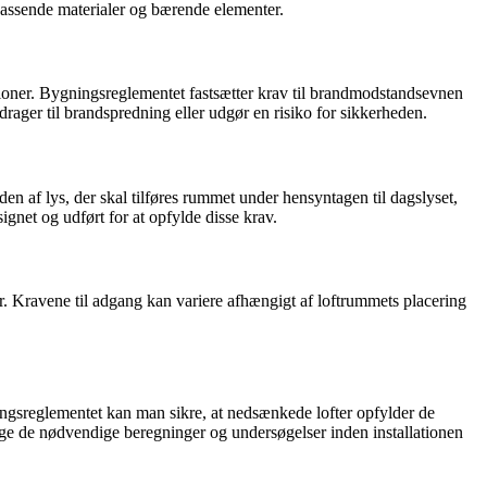
 passende materialer og bærende elementer.
ationer. Bygningsreglementet fastsætter krav til brandmodstandsevnen
drager til brandspredning eller udgør en risiko for sikkerheden.
den af lys, der skal tilføres rummet under hensyntagen til dagslyset,
signet og udført for at opfylde disse krav.
r. Kravene til adgang kan variere afhængigt af loftrummets placering
ingsreglementet kan man sikre, at nedsænkede lofter opfylder de
etage de nødvendige beregninger og undersøgelser inden installationen