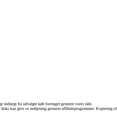
age indtægt fra udvalgte køb foretaget gennem vores side.
le links kan give os indtjening gennem affiliateprogrammer. Kopiering ell