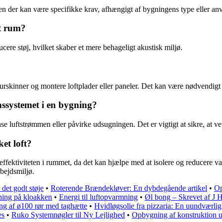
, men der kan være specifikke krav, afhængigt af bygningens type eller an
et rum?
cere støj, hvilket skaber et mere behageligt akustisk miljø.
urskinner og montere loftplader eller paneler. Det kan være nødvendigt a
nssystemet i en bygning?
 luftstrømmen eller påvirke udsugningen. Det er vigtigt at sikre, at venti
et loft?
effektiviteten i rummet, da det kan hjælpe med at isolere og reducere v
rbejdsmiljø.
 det godt støje
•
Roterende Brændekløver: En dybdegående artikel
•
Op
tning på kloakken
•
Energi til luftopvarmning
•
Øl bong – Skrevet af J 
ing af ø100 rør med taghætte
•
Hvidløgsolie fra pizzaria: En uundværlig
es
•
Ruko Systemnøgler til Ny Lejlighed
•
Opbygning af konstruktion 