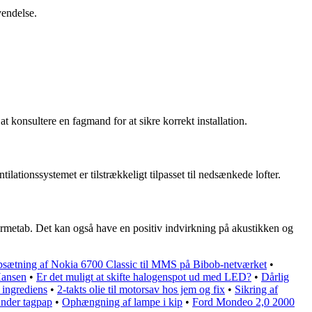
vendelse.
t konsultere en fagmand for at sikre korrekt installation.
lationssystemet er tilstrækkeligt tilpasset til nedsænkede lofter.
armetab. Det kan også have en positiv indvirkning på akustikken og
sætning af Nokia 6700 Classic til MMS på Bibob-netværket
•
Hansen
•
Er det muligt at skifte halogenspot ud med LED?
•
Dårlig
 ingrediens
•
2-takts olie til motorsav hos jem og fix
•
Sikring af
under tagpap
•
Ophængning af lampe i kip
•
Ford Mondeo 2,0 2000