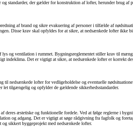
r og standarder, der gælder for konstruktion af lofter, herunder brug af
predning af brand og sikre evakuering af personer i tilfælde af nødsitu
gen. Disse krav skal opfyldes for at sikre, at nedsænkede lofter ikke bi
f lys og ventilation i rummet. Bygningsreglementet stiller krav til mæng
igt indeklima. Det er vigtigt at sikre, at nedsænkede lofter er korrekt de
 til nedsænkede lofter for vedligeholdelse og eventuelle nødsituatione
 er let tilgængelig og opfylder de gældende sikkerhedsstandarder.
 deres æstetiske og funktionelle fordele. Ved at følge reglerne i bygn
ilation og adgang. Det er vigtigt at søge rådgivning fra fagfolk og for
t og sikkert byggeprojekt med nedsænkede lofter.