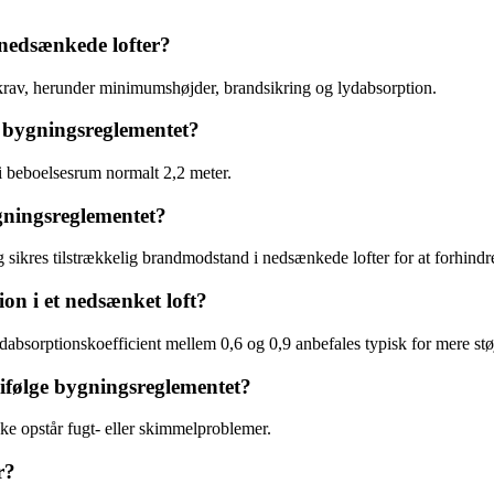
 nedsænkede lofter?
krav, herunder minimumshøjder, brandsikring og lydabsorption.
 bygningsreglementet?
i beboelsesrum normalt 2,2 meter.
gningsreglementet?
 sikres tilstrækkelig brandmodstand i nedsænkede lofter for at forhind
n i et nedsænket loft?
absorptionskoefficient mellem 0,6 og 0,9 anbefales typisk for mere stø
r ifølge bygningsreglementet?
 ikke opstår fugt- eller skimmelproblemer.
r?