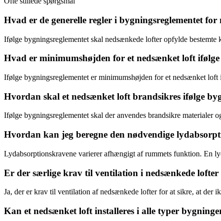
Ofte stillede spørgsmål
Hvad er de generelle regler i bygningsreglementet for
Ifølge bygningsreglementet skal nedsænkede lofter opfylde bestemte 
Hvad er minimumshøjden for et nedsænket loft ifølge
Ifølge bygningsreglementet er minimumshøjden for et nedsænket loft 
Hvordan skal et nedsænket loft brandsikres ifølge by
Ifølge bygningsreglementet skal der anvendes brandsikre materialer og
Hvordan kan jeg beregne den nødvendige lydabsorptio
Lydabsorptionskravene varierer afhængigt af rummets funktion. En lyd
Er der særlige krav til ventilation i nedsænkede lofte
Ja, der er krav til ventilation af nedsænkede lofter for at sikre, at der
Kan et nedsænket loft installeres i alle typer bygninge