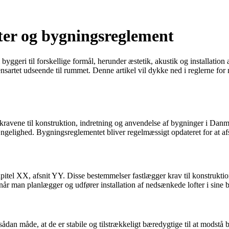
ter og bygningsreglement
geri til forskellige formål, herunder æstetik, akustik og installation af
e ensartet udseende til rummet. Denne artikel vil dykke ned i reglerne 
ravene til konstruktion, indretning og anvendelse af bygninger i Danmar
ængelighed. Bygningsreglementet bliver regelmæssigt opdateret for at afs
el XX, afsnit YY. Disse bestemmelser fastlægger krav til konstruktion,
når man planlægger og udfører installation af nedsænkede lofter i sine 
dan måde, at de er stabile og tilstrækkeligt bæredygtige til at modstå 