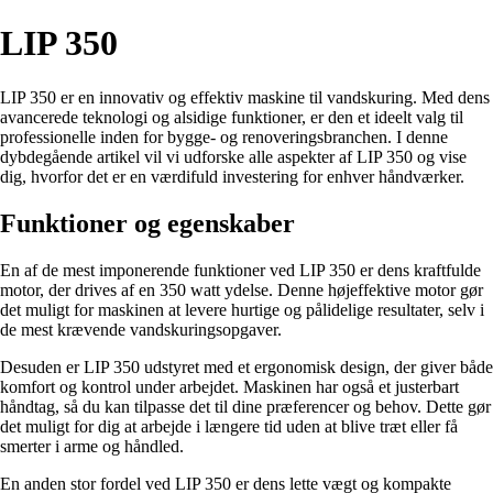
LIP 350
LIP 350 er en innovativ og effektiv maskine til vandskuring. Med dens
avancerede teknologi og alsidige funktioner, er den et ideelt valg til
professionelle inden for bygge- og renoveringsbranchen. I denne
dybdegående artikel vil vi udforske alle aspekter af LIP 350 og vise
dig, hvorfor det er en værdifuld investering for enhver håndværker.
Funktioner og egenskaber
En af de mest imponerende funktioner ved LIP 350 er dens kraftfulde
motor, der drives af en 350 watt ydelse. Denne højeffektive motor gør
det muligt for maskinen at levere hurtige og pålidelige resultater, selv i
de mest krævende vandskuringsopgaver.
Desuden er LIP 350 udstyret med et ergonomisk design, der giver både
komfort og kontrol under arbejdet. Maskinen har også et justerbart
håndtag, så du kan tilpasse det til dine præferencer og behov. Dette gør
det muligt for dig at arbejde i længere tid uden at blive træt eller få
smerter i arme og håndled.
En anden stor fordel ved LIP 350 er dens lette vægt og kompakte