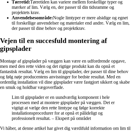
Tørretid:
Tørretiden kan variere mellem forskellige typer og
mærker af lim. Vælg en, der passer til din tidsramme og
projektets krav.
Anvendelsesområde:
Nogle limtyper er mere alsidige og egnet
til forskellige anvendelser og materialer end andre. Vælg en lim,
der passer til dine behov og projektkrav.
Vejen til en succesfuld montering af
gipsplader
Montage af gipsplader på væggen kan være en udfordrende opgave,
men med den rette viden og det rigtige produkt kan du opnå et
fantastisk resultat. Vælg en lim til gipsplader, der passer til dine behov
og følg nøje producentens anvisninger for bedste resultat. Med en
ordentlig installation vil dine gipsplader være fastgjort sikkert og skabe
en smuk og holdbar vægoverflade.
Lim til gipsplader er en uundværlig komponent i hele
processen med at montere gipsplader på væggen. Det er
vigtigt at vælge den rette limtype og følge korrekte
installationsprocedurer for at opnå et pålideligt og
professionelt resultat. – Ekspert på området
Vi håber, at denne artikel har givet dig værdifuld information om lim til