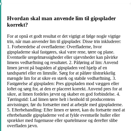
Hvordan skal man anvende lim til gipsplader
korrekt?
For at opnå et godt resultat er det vigtigt at følge nogle vigtige
trin, når man anvender lim til gipsplader. Disse trin inkluderer:
1. Forberedelse af overfladerne: Overfladerne, hvor
gipspladerne skal fastgøres, skal være rene, tørre og plane.
Eventuelle uregelmæssigheder eller ujævnheder kan påvirke
limens vedhæftning og resultatet. 2. Påføring af lim: Anvend
limen jævnt på bagsiden af gipspladen ved hjælp af en
tandspartel eller en limrulle. Sørg for at påføre tilstrækkelig
mængde lim for at sikre en stærk og stabile vedhæftning. 3.
Fastgørelse af gipspladen: Pres gipspladen mod væggen eller
loftet og sørg for, at den er placeret korrekt. Anvend pres for at
sikre, at limen fordeles jævnt og skaber en god forbindelse. 4.
Tørringstid: Lad limen tørre helt i henhold til producentens
anvisninger, før du fortsætter med at arbejde med gipspladerne.
5. Efterbehandling: Efter limen er tørret, kan du fortsætte med at
efterbehandle gipspladerne ved at fylde eventuelle huller eller
sprækker med fugemasse eller spartelmasse og derefter slibe
overfladen jævn.