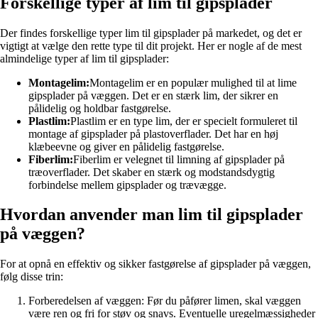
Forskellige typer af lim til gipsplader
Der findes forskellige typer lim til gipsplader på markedet, og det er
vigtigt at vælge den rette type til dit projekt. Her er nogle af de mest
almindelige typer af lim til gipsplader:
Montagelim:
Montagelim er en populær mulighed til at lime
gipsplader på væggen. Det er en stærk lim, der sikrer en
pålidelig og holdbar fastgørelse.
Plastlim:
Plastlim er en type lim, der er specielt formuleret til
montage af gipsplader på plastoverflader. Det har en høj
klæbeevne og giver en pålidelig fastgørelse.
Fiberlim:
Fiberlim er velegnet til limning af gipsplader på
træoverflader. Det skaber en stærk og modstandsdygtig
forbindelse mellem gipsplader og trævægge.
Hvordan anvender man lim til gipsplader
på væggen?
For at opnå en effektiv og sikker fastgørelse af gipsplader på væggen,
følg disse trin:
Forberedelsen af væggen: Før du påfører limen, skal væggen
være ren og fri for støv og snavs. Eventuelle uregelmæssigheder