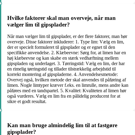
Hvilke faktorer skal man overveje, når man
vælger lim til gipsplader?
Når man vælger lim til gipsplader, er der flere faktorer, man bør
overveje. Disse faktorer inkluderer: 1. Type lim: Vælg en lim,
der er specielt formuleret til gipsplader og er egnet til den
specifikke anvendelse. 2. Klæbeevne: Sørg for, at limen har en
høj klæbeevne og kan skabe en stærk vedhæftning mellem
gipspladen og underlaget. 3. Tørringstid: Vælg en lim, der har
en rimelig tørringstid og tillader tilstrækkelig arbejdstid til
korrekt montering af gipspladerne. 4. Anvendelsesmetode:
Overvej også, hvilken metode der skal anvendes til påføring af
limen. Nogle limtyper kræver f.eks. en limrulle, mens andre kan
påføres med en tandspartel. 5. Kvalitet: Kvaliteten af limen bør
også vurderes. Vælg en lim fra en pålidelig producent for at
sikre et godt resultat.
Kan man bruge almindelig lim til at fastgøre
gipsplader?