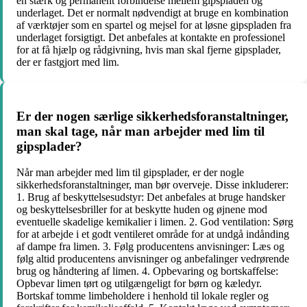
en stærk og permanent forbindelse mellem gipspladen og
underlaget. Det er normalt nødvendigt at bruge en kombination
af værktøjer som en spartel og mejsel for at løsne gipspladen fra
underlaget forsigtigt. Det anbefales at kontakte en professionel
for at få hjælp og rådgivning, hvis man skal fjerne gipsplader,
der er fastgjort med lim.
Er der nogen særlige sikkerhedsforanstaltninger,
man skal tage, når man arbejder med lim til
gipsplader?
Når man arbejder med lim til gipsplader, er der nogle
sikkerhedsforanstaltninger, man bør overveje. Disse inkluderer:
1. Brug af beskyttelsesudstyr: Det anbefales at bruge handsker
og beskyttelsesbriller for at beskytte huden og øjnene mod
eventuelle skadelige kemikalier i limen. 2. God ventilation: Sørg
for at arbejde i et godt ventileret område for at undgå indånding
af dampe fra limen. 3. Følg producentens anvisninger: Læs og
følg altid producentens anvisninger og anbefalinger vedrørende
brug og håndtering af limen. 4. Opbevaring og bortskaffelse:
Opbevar limen tørt og utilgængeligt for børn og kæledyr.
Bortskaf tomme limbeholdere i henhold til lokale regler og