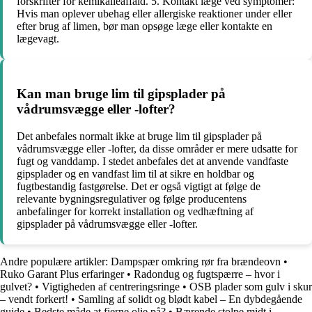
forskrifter for kemikalieaffald. 5. Kontakt læge ved symptomer:
Hvis man oplever ubehag eller allergiske reaktioner under eller
efter brug af limen, bør man opsøge læge eller kontakte en
lægevagt.
Kan man bruge lim til gipsplader på
vådrumsvægge eller -lofter?
Det anbefales normalt ikke at bruge lim til gipsplader på
vådrumsvægge eller -lofter, da disse områder er mere udsatte for
fugt og vanddamp. I stedet anbefales det at anvende vandfaste
gipsplader og en vandfast lim til at sikre en holdbar og
fugtbestandig fastgørelse. Det er også vigtigt at følge de
relevante bygningsregulativer og følge producentens
anbefalinger for korrekt installation og vedhæftning af
gipsplader på vådrumsvægge eller -lofter.
Andre populære artikler:
Dampspær omkring rør fra brændeovn
•
Ruko Garant Plus erfaringer
•
Radondug og fugtspærre – hvor i
gulvet?
•
Vigtigheden af centreringsringe
•
OSB plader som gulv i skur
– vendt forkert!
•
Samling af solidt og blødt kabel – En dybdegående
guide
•
Bedste måde at fjerne olie på?
•
Bærende stolpe midt i