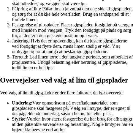
skal udbedres, og væggen skal være tør.
Påføring af lim: Påfør limen jævnt på den ene side af gipspladen,
og sørg for at dække hele overfladen. Brug en tandspartel til at
fordele limen.
Fastgørelse af gipsplader: Placer gipspladen forsigtigt på væggen
med limsiden mod væggen. Tryk den forsigtigt på plads og sørg
for, at den er i den ønskede position og i vater.
Justering: Hvis det er nødvendigt, kan du justere gipspladerne
ved forsigtigt at flytte dem, mens limen stadig er våd. Vær
omhyggelig for at undgå at beskadige gipspladerne.
Tørretid: Lad limen tørre i den angivne periode, som anbefalet af
producenten. Undgå belastning eller berøring af gipspladerne,
indtil limen er helt tør.
Overvejelser ved valg af lim til gipsplader
Ved valg af lim til gipsplader er der flere faktorer, du bør overveje:
Underlag:
Vær opmærksom på overfladematerialet, som
gipspladerne skal fastgøres på. Vælg en limtype, der er egnet til
det pågældende underlag, såsom beton, træ eller plast.
Styrke:
Vurder, hvor stærk fastgørelse du har brug for afhængigt
af den påtænkte anvendelse og belastning. Nogle limtyper har en
højere klæbeevne end andre.