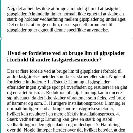
Nej, det anbefales ikke at bruge almindelig lim til at fastgøre
gipsplader. Almindelig lim er normalt ikke egnet til at skabe en
stærk og holdbar vedhæftning mellem gipsplader og underlaget.
Det er bedst at bruge en lim, der er specielt formuleret til
gipsplader og er egnet til denne specifikke anvendelse.
Hvad er fordelene ved at bruge lim til gipsplader
i forhold til andre fastgørelsesmetoder?
Der er flere fordele ved at bruge lim til gipsplader i forhold til
andre fastgørelsesmetoder som f.eks. skruer eller søm. Nogle af
fordelene inkluderer: 1. Æstetik: Limning af gipsplader
efterlader ingen synlige spor på overfladen og resulterer i en glat
og ensartet finish. 2. Reduktion af støj: Limning kan reducere
støjniveauet, da det ikke skaber vibrationer som f.eks. ved brug
af hammer og søm. 3. Hurtigere installationsproces: Limning er
normalt hurtigere end at bruge andre fastgørelsesmetoder,
hvilket kan resultere i en mere effektiv installationsproces. 4.
Stærk vedhæftning: Limning kan give en stærk og stabil
vedhæftning mellem gipspladen og underlaget. 5. Hærdning
over tid: Nogle limtyper hærder over tid, hvilket betyder, at den