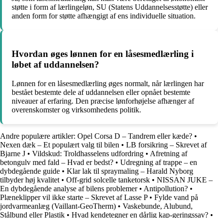
støtte i form af lærlingeløn, SU (Statens Uddannelsesstøtte) eller
anden form for støtte afhængigt af ens individuelle situation.
Hvordan øges lønnen for en låsesmedlærling i
løbet af uddannelsen?
Lønnen for en låsesmedlærling øges normalt, når lærlingen har
bestået bestemte dele af uddannelsen eller opnået bestemte
niveauer af erfaring. Den præcise lønforhøjelse afhænger af
overenskomster og virksomhedens politik.
Andre populære artikler:
Opel Corsa D – Tandrem eller kæde?
•
Nexen dæk – Et populært valg til bilen
•
LB forsikring – Skrevet af
Bjarne J
•
Vildskud: Troldhasselens udfordring
•
Afretning af
betongulv med fald – Hvad er bedst?
•
Udregning af trappe – en
dybdegående guide
•
Klar lak til spraymaling – Harald Nyborg
tilbyder høj kvalitet
•
Off-grid solcelle tanketorsk
•
NISSAN JUKE –
En dybdegående analyse af bilens problemer
•
Antipollution?
•
Plæneklipper vil ikke starte – Skrevet af Lasse P
•
Fylde vand på
jordvarmeanlæg (Vaillant-GeoTherm)
•
Vaskebunde, Alubund,
Stålbund eller Plastik
•
Hvad kendetegner en dårlig kap-geringssav?
•