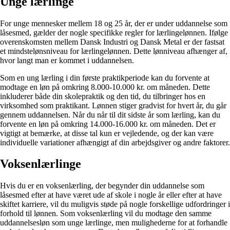
Unge lærlinge
For unge mennesker mellem 18 og 25 år, der er under uddannelse som
låsesmed, gælder der nogle specifikke regler for lærlingelønnen. Ifølge
overenskomsten mellem Dansk Industri og Dansk Metal er der fastsat
et mindstelønsniveau for lærlingelønnen. Dette lønniveau afhænger af,
hvor langt man er kommet i uddannelsen.
Som en ung lærling i din første praktikperiode kan du forvente at
modtage en løn på omkring 8.000-10.000 kr. om måneden. Dette
inkluderer både din skolepraktik og den tid, du tilbringer hos en
virksomhed som praktikant. Lønnen stiger gradvist for hvert år, du går
gennem uddannelsen. Når du når til dit sidste år som lærling, kan du
forvente en løn på omkring 14.000-16.000 kr. om måneden. Det er
vigtigt at bemærke, at disse tal kun er vejledende, og der kan være
individuelle variationer afhængigt af din arbejdsgiver og andre faktorer.
Voksenlærlinge
Hvis du er en voksenlærling, der begynder din uddannelse som
låsesmed efter at have været ude af skole i nogle år eller efter at have
skiftet karriere, vil du muligvis støde på nogle forskellige udfordringer i
forhold til lønnen. Som voksenlærling vil du modtage den samme
uddannelsesløn som unge lærlinge, men mulighederne for at forhandle