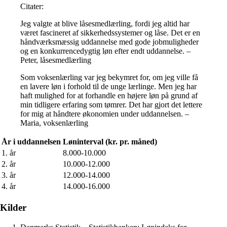
Citater:
Jeg valgte at blive låsesmedlærling, fordi jeg altid har
været fascineret af sikkerhedssystemer og låse. Det er en
håndværksmæssig uddannelse med gode jobmuligheder
og en konkurrencedygtig løn efter endt uddannelse. –
Peter, låsesmedlærling
Som voksenlærling var jeg bekymret for, om jeg ville få
en lavere løn i forhold til de unge lærlinge. Men jeg har
haft mulighed for at forhandle en højere løn på grund af
min tidligere erfaring som tømrer. Det har gjort det lettere
for mig at håndtere økonomien under uddannelsen. –
Maria, voksenlærling
År i uddannelsen
Løninterval (kr. pr. måned)
1. år
8.000-10.000
2. år
10.000-12.000
3. år
12.000-14.000
4. år
14.000-16.000
Kilder