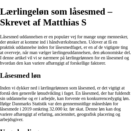
Lærlingeløn som låsesmed –
Skrevet af Matthias S
Låsesmed uddannelsen er en populær vej for mange unge mennesker,
der ønsker at komme ind i håndværksbranchen. Udover at få en
praktisk uddannelse inden for låsesmedfaget, er en af de vigtigste ting
at overveje, når man vælger lærlingeuddannelsen, den økonomiske del.
I denne artikel vil vi se nærmere på lærlingelønnen for en låsesmed og
hvordan den kan variere afhængigt af forskellige faktorer.
Låsesmed løn
Inden vi dykker ned i lærlingelønnen som låsesmed, er det vigtigt at
forstå den generelle lønudvikling i faget. En låsesmed, der har fuldendt
sin uddannelse og er i arbejde, kan forvente en konkurrencedygtig løn.
Ifølge Danmarks Statistik var den gennemsnitlige månedsløn for
låsesmede i 2019 omkring 32.000 kr. før skat. Denne løn kan dog
variere afhængigt af erfaring, anciennitet, geografisk placering og
arbejdsgiver.