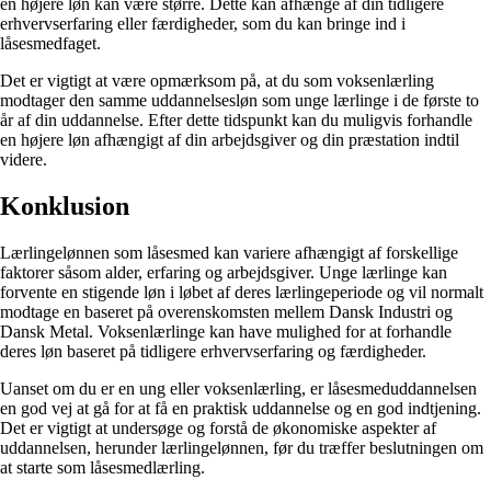
en højere løn kan være større. Dette kan afhænge af din tidligere
erhvervserfaring eller færdigheder, som du kan bringe ind i
låsesmedfaget.
Det er vigtigt at være opmærksom på, at du som voksenlærling
modtager den samme uddannelsesløn som unge lærlinge i de første to
år af din uddannelse. Efter dette tidspunkt kan du muligvis forhandle
en højere løn afhængigt af din arbejdsgiver og din præstation indtil
videre.
Konklusion
Lærlingelønnen som låsesmed kan variere afhængigt af forskellige
faktorer såsom alder, erfaring og arbejdsgiver. Unge lærlinge kan
forvente en stigende løn i løbet af deres lærlingeperiode og vil normalt
modtage en baseret på overenskomsten mellem Dansk Industri og
Dansk Metal. Voksenlærlinge kan have mulighed for at forhandle
deres løn baseret på tidligere erhvervserfaring og færdigheder.
Uanset om du er en ung eller voksenlærling, er låsesmeduddannelsen
en god vej at gå for at få en praktisk uddannelse og en god indtjening.
Det er vigtigt at undersøge og forstå de økonomiske aspekter af
uddannelsen, herunder lærlingelønnen, før du træffer beslutningen om
at starte som låsesmedlærling.