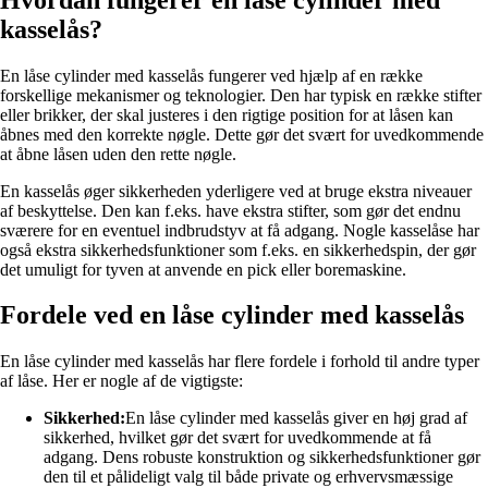
kasselås?
En låse cylinder med kasselås fungerer ved hjælp af en række
forskellige mekanismer og teknologier. Den har typisk en række stifter
eller brikker, der skal justeres i den rigtige position for at låsen kan
åbnes med den korrekte nøgle. Dette gør det svært for uvedkommende
at åbne låsen uden den rette nøgle.
En kasselås øger sikkerheden yderligere ved at bruge ekstra niveauer
af beskyttelse. Den kan f.eks. have ekstra stifter, som gør det endnu
sværere for en eventuel indbrudstyv at få adgang. Nogle kasselåse har
også ekstra sikkerhedsfunktioner som f.eks. en sikkerhedspin, der gør
det umuligt for tyven at anvende en pick eller boremaskine.
Fordele ved en låse cylinder med kasselås
En låse cylinder med kasselås har flere fordele i forhold til andre typer
af låse. Her er nogle af de vigtigste:
Sikkerhed:
En låse cylinder med kasselås giver en høj grad af
sikkerhed, hvilket gør det svært for uvedkommende at få
adgang. Dens robuste konstruktion og sikkerhedsfunktioner gør
den til et pålideligt valg til både private og erhvervsmæssige