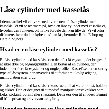
Låse cylinder med kasselås
I denne artikel vil vi dykke ned i verdenen af låse cylinder med
kasselås. Vi vil se nærmere på, hvad en låse cylinder med kasselås er,
hvordan den fungerer, og hvilke fordele den kan tilbyde. Vi vil også
diskutere, hvor du kan købe en sådan lås, herunder Ruko Eshop og
Harald Nyborg.
Hvad er en låse cylinder med kasselås?
En låse cylinder med kasselås er en del af et låsesystem, der bruges til
at sikre døre og adgangspunkter. Den består af en cylinder, der
indeholder flere låsesystemer og nøgleprofiler. Kasselåsen er en særlig
type af låsesystem, der anvendes til at forhindre ulovlig adgang,
manipulation eller brud.
En låse cylinder med kasselås er konstrueret til at være robust, holdbar
og sikker. Den er designet til at modstå manipulationsteknikker som
f.eks. picking, boring eller snapping. Dette gør den til en ideel løsning
til både privat og erhvervsmæssig brug.
Hvordan fungerer en låse cylinder med