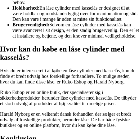
behov.
Holdbarhed:
En låse cylinder med kasselås er designet til at
være holdbar og modstandsdygtig over for manipulation og slid.
Den kan vare i mange år uden at miste sin funktionalitet.
Brugervenlighed:
Selvom en låse cylinder med kasselås kan
være avanceret i sit design, er den stadig brugervenlig. Den er let
at installere og betjene, og den kræver minimal vedligeholdelse.
Hvor kan du købe en låse cylinder med
kasselås?
Hvis du er interesseret i at købe en låse cylinder med kasselås, kan du
finde et bredt udvalg hos forskellige forhandlere. To mulige steder,
hvor du kan finde disse låse, er Ruko Eshop og Harald Nyborg.
Ruko Eshop er en online butik, der specialiserer sig i
sikkerhedsprodukter, herunder låse cylinder med kasselås. De tilbyder
et stort udvalg af produkter af høj kvalitet til rimelige priser.
Harald Nyborg er en velkendt dansk forhandler, der sælger et bredt
udvalg af forskellige produkter, herunder låse. De har både fysiske
butikker og en online platform, hvor du kan købe dine låse.
Konklusion