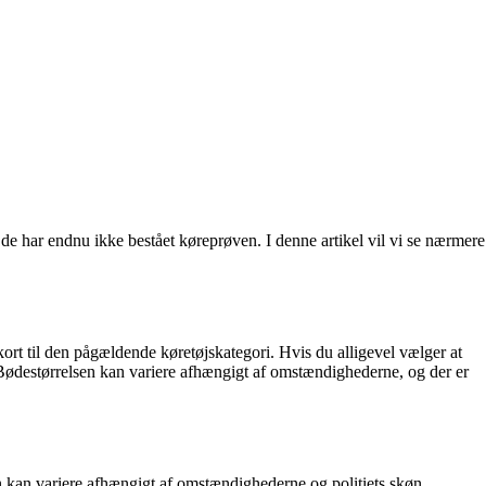
n de har endnu ikke bestået køreprøven. I denne artikel vil vi se nærmere
ekort til den pågældende køretøjskategori. Hvis du alligevel vælger at
e. Bødestørrelsen kan variere afhængigt af omstændighederne, og der er
en kan variere afhængigt af omstændighederne og politiets skøn.