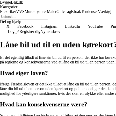
ByggeBlik.dk
Kategorier
Elektriker
VVS
Murer
Tømrer
Maler
Gulv
Tag
Kloak
Tendenser
Værktøj
Del og hjælp
X
Facebook
Instagram
LinkedIn
YouTube
Pin
Log på
Registrér dig
Nyhedsbrev
Låne bil ud til en uden kørekort
Er det egentlig tilladt at låne sin bil ud til en person, der ikke har kø
på reglerne og konsekvenserne ved at låne en bil ud til en person uden 
Hvad siger loven?
Ifølge Færdselsloven er det ikke tilladt at låne en bil ud til en person,
låne din bil ud til en person uden kørekort og politiet opdager det, ka
mulighed for yderligere sanktioner, hvis der sker en ulykke eller andre
Hvad kan konsekvenserne være?
Som nævnt tidligere kan både ejeren af bilen og den person, der låner b