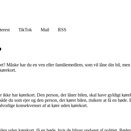
terest
TikTok
Mail
RSS
?
rekort? Måske har du en ven eller familiemedlem, som vil låne din bil, me
kørekort.
 der ikke har kørekort. Den person, der låner bilen, skal have gyldigt kør
n både du som ejer og den person, der kører bilen, risikere at få en bød
 alvorlige konsekvenser af at køre uden kørekort.
ilen uden kørekort, få en bøde, hvis de bliver opdaget af politiet. Bød