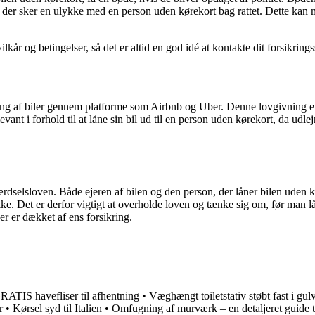
is der sker en ulykke med en person uden kørekort bag rattet. Dette ka
lkår og betingelser, så det er altid en god idé at kontakte dit forsikring
ng af biler gennem platforme som Airbnb og Uber. Denne lovgivning er en
ant i forhold til at låne sin bil ud til en person uden kørekort, da udl
Færdselsloven. Både ejeren af bilen og den person, der låner bilen uden kø
e. Det er derfor vigtigt at overholde loven og tænke sig om, før man lå
er er dækket af ens forsikring.
RATIS havefliser til afhentning
•
Væghængt toiletstativ støbt fast i gul
r
•
Kørsel syd til Italien
•
Omfugning af murværk – en detaljeret guide ti