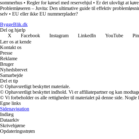
sommerhus
•
Regler for kørsel med reservehjul
•
Er det ulovligt at kø
Problemløseren – Juvita: Den ultimative guide til effektiv problemløsn
selv
•
EU eller ikke EU nummerplader?
ByggeBlik.dk
Del og hjælp
X
Facebook
Instagram
LinkedIn
YouTube
Pin
Lær os at kende
Kontakt os
Presse
Reklame
Bruger
Nyhedsbrevet
Samarbejde
Del et tip
© Ophavsretligt beskyttet materiale.
© Ophavsretligt beskyttet indhold. Vi er affiliatepartner og kan modtag
© Vi forbeholder os alle rettigheder til materialet på denne side. Nogle
Egne links
Sidenavigation
Indlæg
Dataarkiv
Skrivehjørne
Opdateringsstrøm