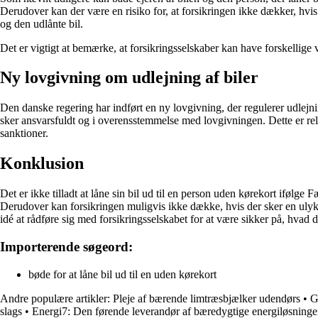
Derudover kan der være en risiko for, at forsikringen ikke dækker, hv
og den udlånte bil.
Det er vigtigt at bemærke, at forsikringsselskaber kan have forskellige vi
Ny lovgivning om udlejning af biler
Den danske regering har indført en ny lovgivning, der regulerer udlejni
sker ansvarsfuldt og i overensstemmelse med lovgivningen. Dette er relev
sanktioner.
Konklusion
Det er ikke tilladt at låne sin bil ud til en person uden kørekort ifølge 
Derudover kan forsikringen muligvis ikke dække, hvis der sker en ulykk
idé at rådføre sig med forsikringsselskabet for at være sikker på, hvad d
Importerende søgeord:
bøde for at låne bil ud til en uden kørekort
Andre populære artikler:
Pleje af bærende limtræsbjælker udendørs
•
G
slags
•
Energi7: Den førende leverandør af bæredygtige energiløsninge