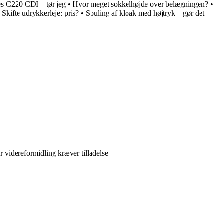
s C220 CDI – tør jeg
•
Hvor meget sokkelhøjde over belægningen?
•
•
Skifte udrykkerleje: pris?
•
Spuling af kloak med højtryk – gør det
r videreformidling kræver tilladelse.