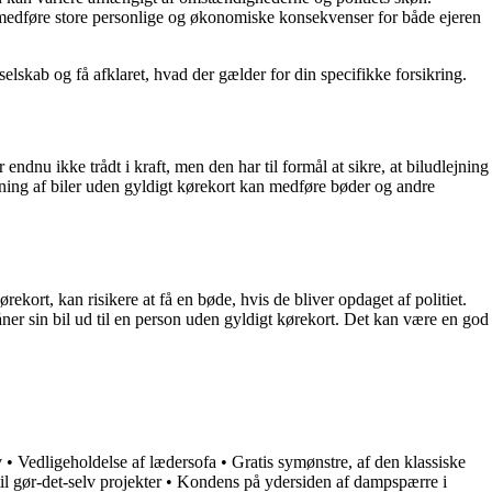
n medføre store personlige og økonomiske konsekvenser for både ejeren
sselskab og få afklaret, hvad der gælder for din specifikke forsikring.
dnu ikke trådt i kraft, men den har til formål at sikre, at biludlejning
ejning af biler uden gyldigt kørekort kan medføre bøder og andre
rekort, kan risikere at få en bøde, hvis de bliver opdaget af politiet.
ner sin bil ud til en person uden gyldigt kørekort. Det kan være en god
v
•
Vedligeholdelse af lædersofa
•
Gratis symønstre, af den klassiske
l gør-det-selv projekter
•
Kondens på ydersiden af dampspærre i