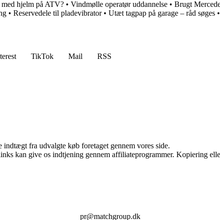
re med hjelm på ATV?
•
Vindmølle operatør uddannelse
•
Brugt Mercede
ing
•
Reservedele til pladevibrator
•
Utæt tagpap på garage – råd søges
terest
TikTok
Mail
RSS
e indtægt fra udvalgte køb foretaget gennem vores side.
 links kan give os indtjening gennem affiliateprogrammer. Kopiering elle
pr@matchgroup.dk