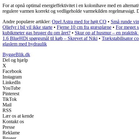
For at opnå optimal energieffektivitet i en kolonihave med en alternat
regulere varmen korrekt og vedligeholde varmekilden regelmæssigt. D
Andre populære artikler:
Opel Astra med for højt CO
•
Små runde vi
Oliefyr i bil vil ikke starte
•
Fjerne 10 cm fra græsplæne
•
For meget s
kubikmeter gas bruger du om året?
•
Skur op af husmur – en praktisk 
1.6 BlueHDi spørgsmål til køb – Skrevet af Niki
•
Trækstabilisator co
glaslem med hydraulik
ByggeBlik.dk
Del og hjælp
X
Facebook
Instagram
LinkedIn
YouTube
Pinterest
TikTok
Mail
RSS
Lær os at kende
Kontakt os
Presse
Reklame
Bruger