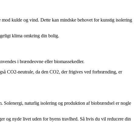
ere mod kulde og vind. Dette kan mindske behovet for kunstig isolering
eligt klima omkring din bolig.
 anvendes i brændeovne eller biomassekedler.
er også CO2-neutrale, da den CO2, der frigives ved forbrænding, er
 Solenergi, naturlig isolering og produktion af biobrændsel er nogle
 og nyde livet uden for byens travlhed. Så hvis du vil reducere din