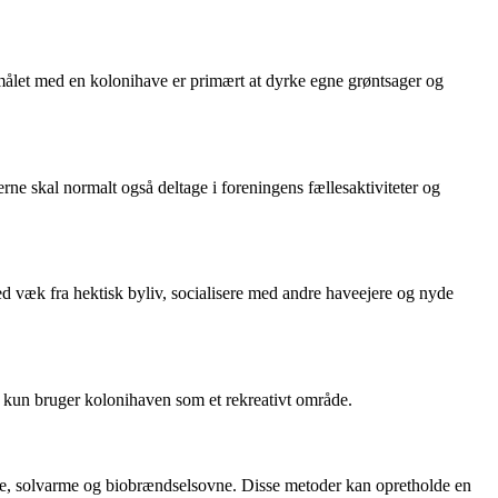
ormålet med en kolonihave er primært at dyrke egne grøntsager og
e skal normalt også deltage i foreningens fællesaktiviteter og
d væk fra hektisk byliv, socialisere med andre haveejere og nyde
og kun bruger kolonihaven som et rekreativt område.
ere, solvarme og biobrændselsovne. Disse metoder kan opretholde en