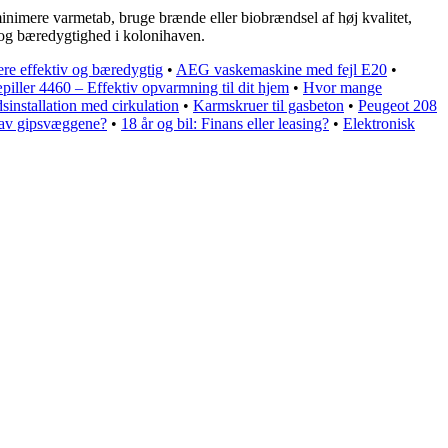
 minimere varmetab, bruge brænde eller biobrændsel af høj kvalitet,
 og bæredygtighed i kolonihaven.
ere effektiv og bæredygtig
•
AEG vaskemaskine med fejl E20
•
piller 4460 – Effektiv opvarmning til dit hjem
•
Hvor mange
installation med cirkulation
•
Karmskruer til gasbeton
•
Peugeot 208
 lav gipsvæggene?
•
18 år og bil: Finans eller leasing?
•
Elektronisk