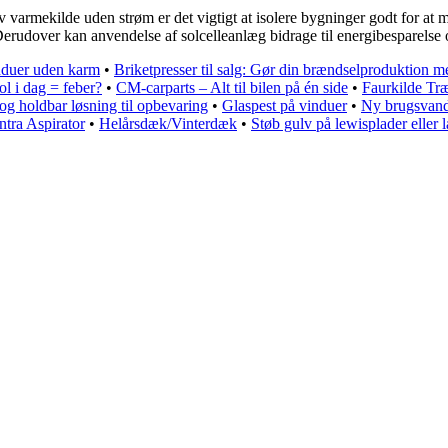
iv varmekilde uden strøm er det vigtigt at isolere bygninger godt for at
erudover kan anvendelse af solcelleanlæg bidrage til energibesparelse
nduer uden karm
•
Briketpresser til salg: Gør din brændselproduktion m
ol i dag = feber?
•
CM-carparts – Alt til bilen på én side
•
Faurkilde Træ
og holdbar løsning til opbevaring
•
Glaspest på vinduer
•
Ny brugsvands
ntra Aspirator
•
Helårsdæk/Vinterdæk
•
Støb gulv på lewisplader eller