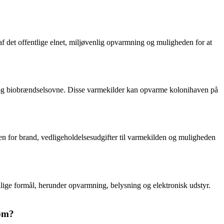
af det offentlige elnet, miljøvenlig opvarmning og muligheden for at
 og biobrændselsovne. Disse varmekilder kan opvarme kolonihaven på
en for brand, vedligeholdelsesudgifter til varmekilden og muligheden
kellige formål, herunder opvarmning, belysning og elektronisk udstyr.
røm?