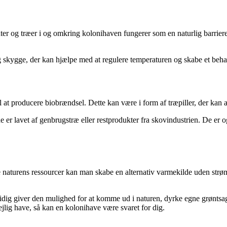
lanter og træer i og omkring kolonihaven fungerer som en naturlig barri
skygge, der kan hjælpe med at regulere temperaturen og skabe et behag
l at producere biobrændsel. Dette kan være i form af træpiller, der kan
 da de er lavet af genbrugstræ eller restprodukter fra skovindustrien. De 
aturens ressourcer kan man skabe en alternativ varmekilde uden strøm.
g giver den mulighed for at komme ud i naturen, dyrke egne grøntsager
ejlig have, så kan en kolonihave være svaret for dig.