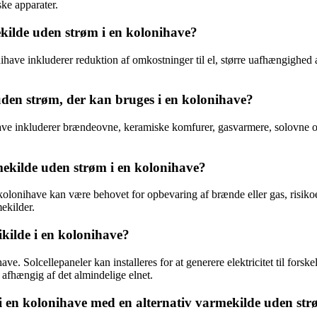
ke apparater.
kilde uden strøm i en kolonihave?
ihave inkluderer reduktion af omkostninger til el, større uafhængighed 
uden strøm, der kan bruges i en kolonihave?
ihave inkluderer brændeovne, keramiske komfurer, gasvarmere, solovne
mekilde uden strøm i en kolonihave?
kolonihave kan være behovet for opbevaring af brænde eller gas, risiko
ekilder.
kilde i en kolonihave?
ave. Solcellepaneler kan installeres for at generere elektricitet til fors
afhængig af det almindelige elnet.
i en kolonihave med en alternativ varmekilde uden st