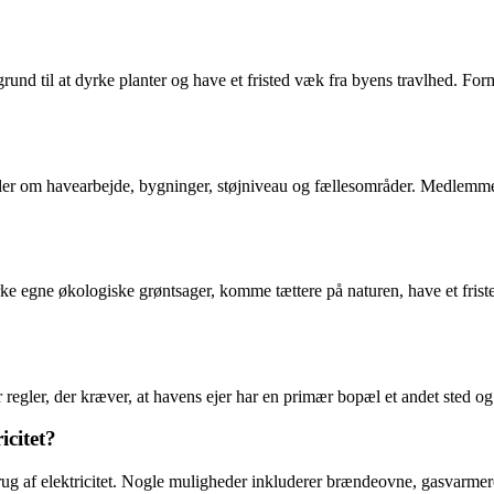
 grund til at dyrke planter og have et fristed væk fra byens travlhed. F
gler om havearbejde, bygninger, støjniveau og fællesområder. Medlemmern
ke egne økologiske grøntsager, komme tættere på naturen, have et friste
er regler, der kræver, at havens ejer har en primær bopæl et andet sted 
citet?
 brug af elektricitet. Nogle muligheder inkluderer brændeovne, gasvarm