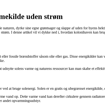
rmekilde uden strøm
de naturen, dyrke sine egne grøntsager og slappe af uden for byens hek
røm. I denne artikel vil vi dykke ned i, hvordan kolonihaven kan bruges 
t eller fossile brændstoffer såsom olie eller gas. Disse energikilder kan
ske.
t udnytte solens varme og naturens ressourcer kan man skabe et effek
 ved at bruge solenergi. Solen er en gratis og ubegrænset energikilde, 
rme vand op. Dette varme vand kan derefter cirkulere gennem radiatore
ler andet opvarmningsudstyr.