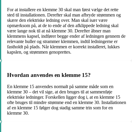
For at installere en klemme 30 skal man først vælge det rette
sted til installationen. Derefter skal man afbryde strømmen og
skære den elektriske ledning over. Man skal især være
opmærksom på, at de to ende af den afklippede ledning skal
være lange nok til at nå klemme 30. Derefter åbner man
klemmens kapsel, indfører begge ender af ledningen gennem de
relevante huller og strammer klemmen, indtil ledningerne er
fastholdt på plads. Når klemmen er korrekt installeret, lukkes
kapslen, og strømmen genoprettes.
Hvordan anvendes en klemme 15?
En klemme 15 anvendes normalt på samme måde som en
klemme 30 – det vil sige, at den bruges til at sammenføje
elektriske ledninger. Forskellen ligger dog i, at en klemme 15
ofte bruges til mindre strømme end en klemme 30. Installationen
af en klemme 15 følger dog stadig samme trin som for en
klemme 30.