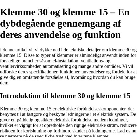
Klemme 30 og klemme 15 – En
dybdegående gennemgang af
deres anvendelse og funktion
I denne artikel vil vi dykke ned i de tekniske detaljer om klemme 30 og
klemme 15. Disse to typer af klemmer er almindeligt anvendt inden for
forskellige brancher såsom el-installation, ventilations- og
ventilervirksomheder, automatisering og mange andre områder. Vi vil
udforske deres specifikationer, funktioner, anvendelser og fordele for at
give dig en omfattende forståelse af, hvornår og hvordan du kan bruge
dem.
Introduktion til klemme 30 og klemme 15
Klemme 30 og klemme 15 er elektriske forbindelseskomponenter, der
benyttes til at fastgøre og beskytte ledningerne i et elektrisk system. De
giver en pålidelig og sikker elektrisk forbindelse mellem ledninger,
hvilket er vigtigt for at opretholde den rigtige elektriske strøm, reducere
risikoen for kortslutning og forhindre skader på ledningerne. Lad os nu
se nærmere på de specifikke træk ved hver type klemme: