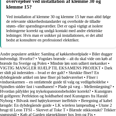
overvejelser ved installation af klemme 30 og
klemme 15?
Ved installation af klemme 30 og klemme 15 bør man altid følge
de relevante sikkerhedsstandarder og overholde de tilladte
strøm- eller spændingsværdier. Det er også vigtigt at isolere
ledningerne korrekt og undgå kontakt med andre elektriske
ledninger. Hvis man er usikker på installationen, er det altid
bedst at konsultere en professionel elektriker.
Andre populære artikler:
Samling af køkkenbordplade
•
Biler dugger
indvendigt. Hvorfor?
•
Vognlæs brænde – alt du skal vide om køb af
brænde fra Sverige og Polen
•
Mindste løn som udlært mekaniker
•
VIGTIG MANGLER HJÆLP TIL EKSAMENS PROJEKT
•
Dæk
er slidt på indersiden – hvad er der galt?
•
Skrukke fliser? En
dybdegående artikel om løse fliser på badeværelset
•
Fliser i
vindueskarmen – en omfattende guide til valg og vedligeholdelse
•
Spindlen sidder fast i vandhanen!
•
Plade på væg – Mellemlægning?
•
Hvordan påfylder jeg trykekspansionsbeholder korrekt?
•
Kunstgræs
til golfgreen: Perfektion og holdbarhed med Kunstgræs fra Harald
Nyborg
•
Bilvask med højtryksrenser ineffektiv
•
Beregning af kabel
længde: En dybdegående guide
•
LK wireless lampeudtag
•
Utune 2
brugt til Leon TFSI – Skrevet af Toke T
•
Blænde stikkontakt? Trikker
spørgsmål
•
Køb af Garden plæneklipper hos Jem og Fix
•