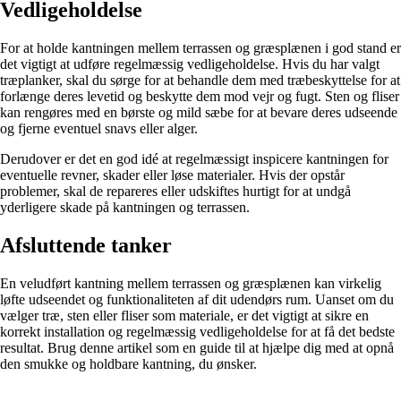
Vedligeholdelse
For at holde kantningen mellem terrassen og græsplænen i god stand er
det vigtigt at udføre regelmæssig vedligeholdelse. Hvis du har valgt
træplanker, skal du sørge for at behandle dem med træbeskyttelse for at
forlænge deres levetid og beskytte dem mod vejr og fugt. Sten og fliser
kan rengøres med en børste og mild sæbe for at bevare deres udseende
og fjerne eventuel snavs eller alger.
Derudover er det en god idé at regelmæssigt inspicere kantningen for
eventuelle revner, skader eller løse materialer. Hvis der opstår
problemer, skal de repareres eller udskiftes hurtigt for at undgå
yderligere skade på kantningen og terrassen.
Afsluttende tanker
En veludført kantning mellem terrassen og græsplænen kan virkelig
løfte udseendet og funktionaliteten af dit udendørs rum. Uanset om du
vælger træ, sten eller fliser som materiale, er det vigtigt at sikre en
korrekt installation og regelmæssig vedligeholdelse for at få det bedste
resultat. Brug denne artikel som en guide til at hjælpe dig med at opnå
den smukke og holdbare kantning, du ønsker.