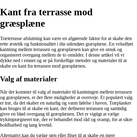
Kant fra terrasse mod
græsplæne
Træterrasse afslutning kan være en afgørende faktor for at skabe den
rette æstetik og funktionalitet i din udendørs græsplæne. En veludført
kantning mellem terrassen og græsplænen kan give en smuk og
organiseret overgang mellem de to områder. I denne artikel vil vi
dykke ned i emnet og se på forskellige metoder og materialer til at
skabe en kant fra terrassen mod græsplænen.
Valg af materialer
Når det kommer til valg af materialer til kantningen mellem terrassen
og græsplænen, er der flere muligheder at overveje. Et populært valg
er træ, da det skaber en naturlig og varm følelse i haven. Træplanker
kan bruges til at skabe en kant, der definerer terrassen og samtidig
giver en blød overgang til græsplænen. Det er vigtigt at vælge
trykimprægneret træ, der er behandlet mod råd og svamp, for at sikre
holdbarhed og lang levetid.
Alternativt kan du vælge sten eller fliser til at skabe en mere