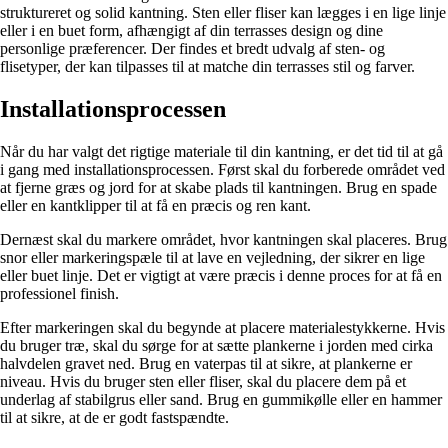
struktureret og solid kantning. Sten eller fliser kan lægges i en lige linje
eller i en buet form, afhængigt af din terrasses design og dine
personlige præferencer. Der findes et bredt udvalg af sten- og
flisetyper, der kan tilpasses til at matche din terrasses stil og farver.
Installationsprocessen
Når du har valgt det rigtige materiale til din kantning, er det tid til at gå
i gang med installationsprocessen. Først skal du forberede området ved
at fjerne græs og jord for at skabe plads til kantningen. Brug en spade
eller en kantklipper til at få en præcis og ren kant.
Dernæst skal du markere området, hvor kantningen skal placeres. Brug
snor eller markeringspæle til at lave en vejledning, der sikrer en lige
eller buet linje. Det er vigtigt at være præcis i denne proces for at få en
professionel finish.
Efter markeringen skal du begynde at placere materialestykkerne. Hvis
du bruger træ, skal du sørge for at sætte plankerne i jorden med cirka
halvdelen gravet ned. Brug en vaterpas til at sikre, at plankerne er
niveau. Hvis du bruger sten eller fliser, skal du placere dem på et
underlag af stabilgrus eller sand. Brug en gummikølle eller en hammer
til at sikre, at de er godt fastspændte.