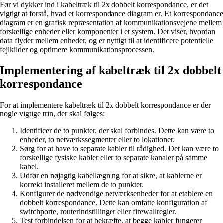
Før vi dykker ind i kabeltræk til 2x dobbelt korrespondance, er det
vigtigt at forstå, hvad et korrespondance diagram er. Et korrespondance
diagram er en grafisk repræsentation af kommunikationsvejene mellem
forskellige enheder eller komponenter i et system. Det viser, hvordan
data flyder mellem enheder, og er nyttigt til at identificere potentielle
fejlkilder og optimere kommunikationsprocessen.
Implementering af kabeltræk til 2x dobbelt
korrespondance
For at implementere kabeltræk til 2x dobbelt korrespondance er der
nogle vigtige trin, der skal følges:
Identificer de to punkter, der skal forbindes. Dette kan være to
enheder, to netværkssegmenter eller to lokationer.
Sørg for at have to separate kabler til rådighed. Det kan være to
forskellige fysiske kabler eller to separate kanaler på samme
kabel.
Udfør en nøjagtig kabellægning for at sikre, at kablerne er
korrekt installeret mellem de to punkter.
Konfigurer de nødvendige netværksenheder for at etablere en
dobbelt korrespondance. Dette kan omfatte konfiguration af
switchporte, routerindstillinger eller firewallregler.
Test forbindelsen for at bekræfte, at begge kabler fungerer