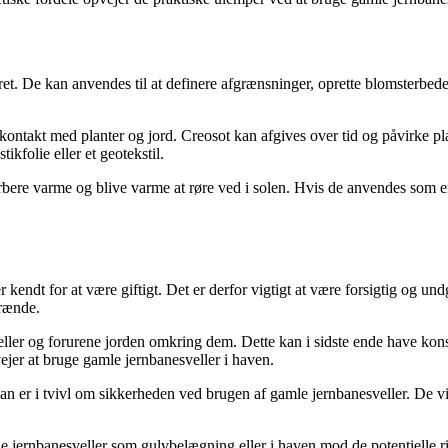
et. De kan anvendes til at definere afgrænsninger, oprette blomsterbed
kontakt med planter og jord. Creosot kan afgives over tid og påvirke pl
ikfolie eller et geotekstil.
bere varme og blive varme at røre ved i solen. Hvis de anvendes som en 
 kendt for at være giftigt. Det er derfor vigtigt at være forsigtig og u
rænde.
ller og forurene jorden omkring dem. Dette kan i sidste ende have konse
ejer at bruge gamle jernbanesveller i haven.
s man er i tvivl om sikkerheden ved brugen af gamle jernbanesveller. De 
amle jernbanesveller som gulvbelægning eller i haven mod de potentielle 