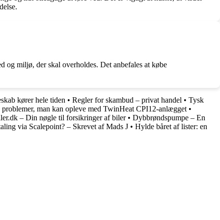
delse.
hed og miljø, der skal overholdes. Det anbefales at købe
skab kører hele tiden
•
Regler for skambud – privat handel
•
Tysk
e problemer, man kan opleve med TwinHeat CPI12-anlægget
•
ler.dk – Din nøgle til forsikringer af biler
•
Dybbrøndspumpe – En
ling via Scalepoint? – Skrevet af Mads J
•
Hylde båret af lister: en