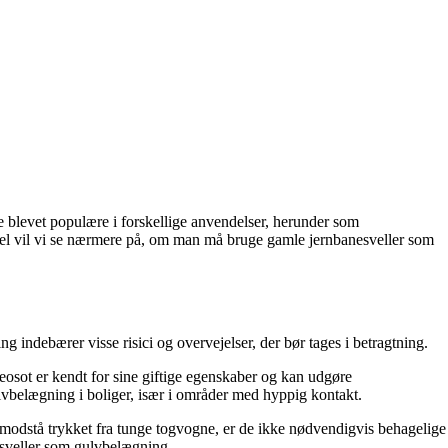
de blevet populære i forskellige anvendelser, herunder som
kel vil vi se nærmere på, om man må bruge gamle jernbanesveller som
ndebærer visse risici og overvejelser, der bør tages i betragtning.
reosot er kendt for sine giftige egenskaber og kan udgøre
lvbelægning i boliger, især i områder med hyppig kontakt.
t modstå trykket fra tunge togvogne, er de ikke nødvendigvis behagelige
nesveller som gulvbelægning.