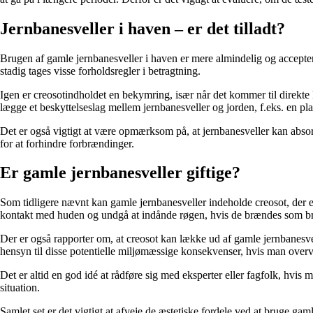
Jernbanesveller i haven – er det tilladt?
Brugen af gamle jernbanesveller i haven er mere almindelig og accepter
stadig tages visse forholdsregler i betragtning.
Igen er creosotindholdet en bekymring, især når det kommer til direkte 
lægge et beskyttelseslag mellem jernbanesveller og jorden, f.eks. en plast
Det er også vigtigt at være opmærksom på, at jernbanesveller kan absor
for at forhindre forbrændinger.
Er gamle jernbanesveller giftige?
Som tidligere nævnt kan gamle jernbanesveller indeholde creosot, der er
kontakt med huden og undgå at indånde røgen, hvis de brændes som b
Der er også rapporter om, at creosot kan lække ud af gamle jernbanesve
hensyn til disse potentielle miljømæssige konsekvenser, hvis man overv
Det er altid en god idé at rådføre sig med eksperter eller fagfolk, hvi
situation.
Samlet set er det vigtigt at afveje de æstetiske fordele ved at bruge g