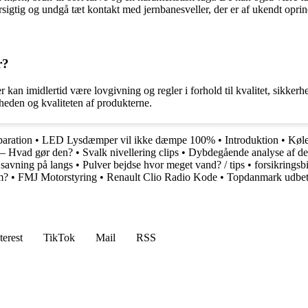
orsigtig og undgå tæt kontakt med jernbanesveller, der er af ukendt oprin
r?
er kan imidlertid være lovgivning og regler i forhold til kvalitet, sikker
rheden og kvaliteten af produkterne.
aration
•
LED Lysdæmper vil ikke dæmpe 100%
•
Introduktion
•
Køle
 – Hvad gør den?
•
Svalk nivellering clips
•
Dybdegående analyse af d
 savning på langs
•
Pulver bejdse hvor meget vand? / tips
•
forsikringsbi
m?
•
FMJ Motorstyring
•
Renault Clio Radio Kode
•
Topdanmark udbeta
terest
TikTok
Mail
RSS