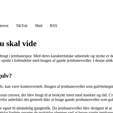
terest
TikTok
Mail
RSS
u skal vide
 brugt i jernbanespor. Med deres karakteristiske udseende og styrke er 
pstår i forbindelse med brugen af gamle jernbanesveller. I denne arti
gulv?
kan være kontroversielt. Brugen af jernbanesveller som gulvbelægning i
som creosot, der blev brugt til at beskytte træet mod insekter og råd. C
rfor anbefales det generelt ikke at bruge gamle jernbanesveller som gu
gnet til almindelig gangtrafik. Da jernbanesveller blev designet til a
stetiske fordele opvejer de praktiske ulemper ved at bruge gamle jernba