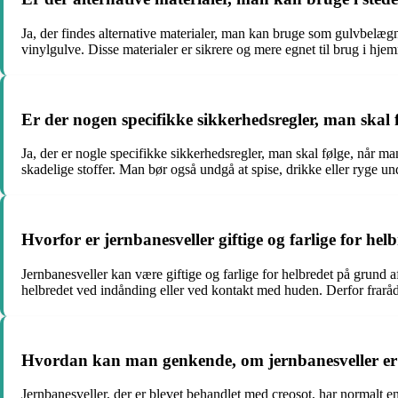
Ja, der findes alternative materialer, man kan bruge som gulvbelægnin
vinylgulve. Disse materialer er sikrere og mere egnet til brug i hje
Er der nogen specifikke sikkerhedsregler, man skal
Ja, der er nogle specifikke sikkerhedsregler, man skal følge, når m
skadelige stoffer. Man bør også undgå at spise, drikke eller ryge un
Hvorfor er jernbanesveller giftige og farlige for hel
Jernbanesveller kan være giftige og farlige for helbredet på grund 
helbredet ved indånding eller ved kontakt med huden. Derfor fraråd
Hvordan kan man genkende, om jernbanesveller er 
Jernbanesveller, der er blevet behandlet med creosot, har normalt en 