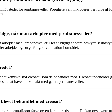
g i stedet for jernbanesveller. Populære valg inkluderer trægulve af fors
mmet.
 følge, når man arbejder med jernbanesveller?
an arbejder med jernbanesveller. Det er vigtigt at bære beskyttelsesud
der arbejdet og sørge for god ventilation i området.
bredet?
af det kemiske stof creosot, som de behandles med. Creosot indeholder 
es det at have tæt kontakt med gamle jernbanesveller.
blevet behandlet med creosot?
mørk, brun-til-sort farve og en karakteristisk lugt. De kan også være tung