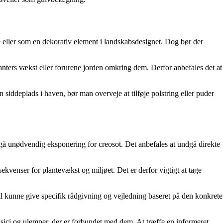
e eller som en dekorativ element i landskabsdesignet. Dog bør der
anters vækst eller forurene jorden omkring dem. Derfor anbefales det at
siddeplads i haven, bør man overveje at tilføje polstring eller puder
ndgå unødvendig eksponering for creosot. Det anbefales at undgå direkte
kvenser for plantevækst og miljøet. Det er derfor vigtigt at tage
vil kunne give specifik rådgivning og vejledning baseret på den konkrete
risici og ulemper, der er forbundet med dem. At træffe en informeret