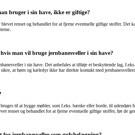
n bruger i sin have, ikke er giftige?
 blevet renset og behandlet for at fjerne eventuelle giftige stoffer. Det 
terne.
 hvis man vil bruge jernbanesveller i sin have?
nbanesveller i sin have. Det anbefales at tilføje et beskyttende lag, f.ek
at sikre, at børn og kæledyr ikke har direkte kontakt med jernbanesveller
?
bruges til at bygge møbler, som f.eks. bænke eller borde, til udendørs
levet renset og behandlet for at fjerne eventuelle giftige stoffer, før de g
et for jernbanesveller som gulvbelægning?