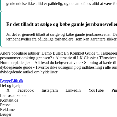
genkendelse ikke altid er pålidelig, og det anbefales altid at være f
Er det tilladt at sælge og købe gamle jernbanesvelle
Ja, det er generelt tilladt at sælge og købe gamle jernbanesveller. D
jernbanesveller fra pålidelige forhandlere, som kan garantere sikke
Andre populære artikler:
Damp Buler: En Komplet Guide til Tagpaprep
postnummer omkring grænsen?
•
Alternativ til LK Classic
•
Tårnstiver
Nummerplade tjek – Alt hvad du behøver at vide
•
Slibning af kæde til
dybdegående guide
•
Hvorfor ikke udsugning og indblæsning i alle ru
dybdegående artikel om hyldelister
ByggeBlik.dk
Del og hjælp
X
Facebook
Instagram
LinkedIn
YouTube
Pin
Lær os at kende
Kontakt os
Presse
Reklame
Bruger