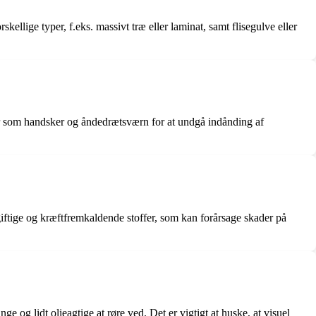
kellige typer, f.eks. massivt træ eller laminat, samt flisegulve eller
styr som handsker og åndedrætsværn for at undgå indånding af
giftige og kræftfremkaldende stoffer, som kan forårsage skader på
e og lidt olieagtige at røre ved. Det er vigtigt at huske, at visuel