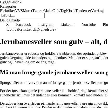
ByggeBlik.dk
Kategorier
Elektriker
VVS
Murer
Tømrer
Maler
Gulv
Tag
Kloak
Tendenser
Værktøj
Del og hjælp
X
Facebook
Instagram
LinkedIn
YouTube
Pin
Log på
Registrér dig
Nyhedsbrev
Jernbanesveller som gulv – alt, d
Jernbanesveller er robuste og holdbare træbjælker, der oprindeligt blev
gulvbelægning både indendørs og udendørs. Men der er spørgsmål, der o
gulv og i haven, og om de er giftige.
Må man bruge gamle jernbanesveller som 
Spørgsmålet om, hvorvidt man må bruge gamle jernbanesveller som gulv, 
For det første kan gamle jernbanesveller indeholde farlige kemikalier så
sundhedsrisici, hvis det indåndes eller kommer i kontakt med huden. De
Derudover kan overfladen på gamle jernbanesveller være ujævn og ikke e
at gå på i længere perioder. Derfor er det vigtigt at evaluere, om de æ