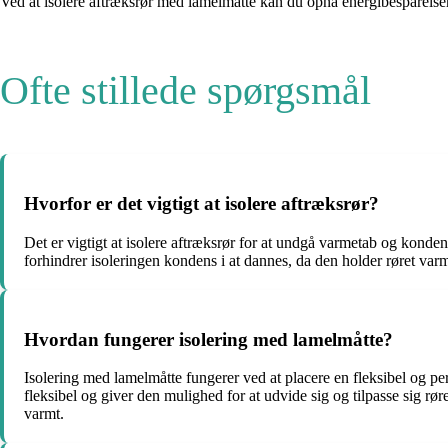
Ved at isolere aftræksrør med lamelmåtte kan du opnå energibesparelser
Ofte stillede spørgsmål
Hvorfor er det vigtigt at isolere aftræksrør?
Det er vigtigt at isolere aftræksrør for at undgå varmetab og konde
forhindrer isoleringen kondens i at dannes, da den holder røret varm
Hvordan fungerer isolering med lamelmåtte?
Isolering med lamelmåtte fungerer ved at placere en fleksibel og pe
fleksibel og giver den mulighed for at udvide sig og tilpasse sig r
varmt.