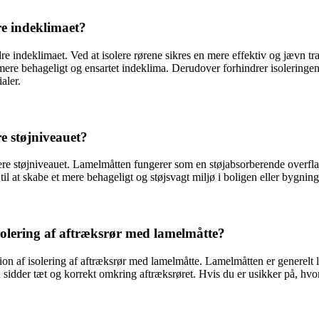
re indeklimaet?
e indeklimaet. Ved at isolere rørene sikres en mere effektiv og jævn tr
re behageligt og ensartet indeklima. Derudover forhindrer isoleringen 
aler.
e støjniveauet?
ere støjniveauet. Lamelmåtten fungerer som en støjabsorberende overfla
l at skabe et mere behageligt og støjsvagt miljø i boligen eller bygnin
isolering af aftræksrør med lamelmåtte?
ation af isolering af aftræksrør med lamelmåtte. Lamelmåtten er generelt 
n sidder tæt og korrekt omkring aftræksrøret. Hvis du er usikker på, hvo