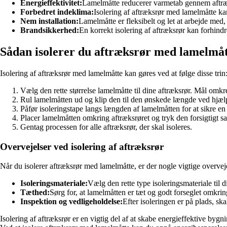
Energieffektivitet:
Lamelmåtte reducerer varmetab gennem aftræksr
Forbedret indeklima:
Isolering af aftræksrør med lamelmåtte ka
Nem installation:
Lamelmåtte er fleksibelt og let at arbejde med, 
Brandsikkerhed:
En korrekt isolering af aftræksrør kan forhind
Sådan isolerer du aftræksrør med lamelmå
Isolering af aftræksrør med lamelmåtte kan gøres ved at følge disse trin
Vælg den rette størrelse lamelmåtte til dine aftræksrør. Mål omkre
Rul lamelmåtten ud og klip den til den ønskede længde ved hjælp
Påfør isoleringstape langs længden af lamelmåtten for at sikre en 
Placer lamelmåtten omkring aftræksrøret og tryk den forsigtigt 
Gentag processen for alle aftræksrør, der skal isoleres.
Overvejelser ved isolering af aftræksrør
Når du isolerer aftræksrør med lamelmåtte, er der nogle vigtige overvejel
Isoleringsmateriale:
Vælg den rette type isoleringsmateriale til
Tæthed:
Sørg for, at lamelmåtten er tæt og godt forseglet omkri
Inspektion og vedligeholdelse:
Efter isoleringen er på plads, ska
Isolering af aftræksrør er en vigtig del af at skabe energieffektive byg