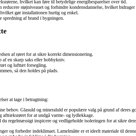
ørene, hvilket kan føre til betydelige energibesparelser over tid.
n reducere støjniveauet og forhindre kondensdannelse, hvilket bidrager t
hvilket gør installationen hurtig og enkel.
re spredning af brand i bygningen.
tte
:
dsen af røret for at sikre korrekt dimensionering.
 af en skarp saks eller hobbykniv.
tæt og lufttæt forsegling.
sammen, så den holdes på plads.
ser at tage i betragtning:
 dine behov. Glasuld og mineraluld er populære valg på grund af deres g
ng aftræksrøret for at undgå varme- og lydlekkage.
l du regelmæssigt inspicere og vedligeholde isoleringen for at sikre dens 
ninger og forbedre indeklimaet. Lamelmåtte er et ideelt materiale til de