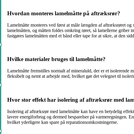
Hvordan monteres lamelmåtte på aftræksrør?
Lamelmåtte monteres ved først at måle længden af aftræksrøret og s
lamelmåtten, og måtten foldes omkring røret, så lamellerne griber in
fastgøres lamelmåtten med et bånd eller tape for at sikre, at den sid
Hvilke materialer bruges til lamelmåtte?
Lamelmåtte fremstilles normalt af mineraluld, der er et isolerende m
fleksibelt og nemt at arbejde med, hvilket gør det velegnet til isoleri
Hvor stor effekt har isolering af aftræksrør med la
Isolering af aftræksrør med lamelmåtte kan have en betydelig effekt
lavere energiforbrug og dermed besparelser på varmeregningen. En 
hvilket yderligere kan spare på reparationsomkostningerne.