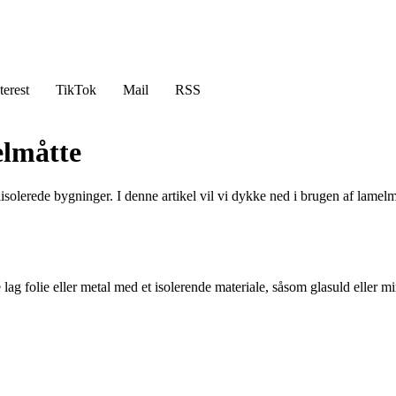
terest
TikTok
Mail
RSS
elmåtte
lisolerede bygninger. I denne artikel vil vi dykke ned i brugen af lamelmå
e lag folie eller metal med et isolerende materiale, såsom glasuld eller m