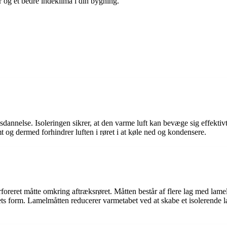
 og et bedre indeklima i din bygning.
nsdannelse. Isoleringen sikrer, at den varme luft kan bevæge sig effekti
t og dermed forhindrer luften i røret i at køle ned og kondensere.
rforeret måtte omkring aftræksrøret. Måtten består af flere lag med lame
ørets form. Lamelmåtten reducerer varmetabet ved at skabe et isolerende