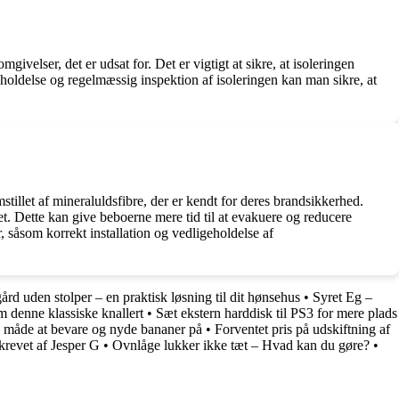
ivelser, det er udsat for. Det er vigtigt at sikre, at isoleringen
eholdelse og regelmæssig inspektion af isoleringen kan man sikre, at
stillet af mineraluldsfibre, der er kendt for deres brandsikkerhed.
t. Dette kan give beboerne mere tid til at evakuere og reducere
, såsom korrekt installation og vedligeholdelse af
rd uden stolper – en praktisk løsning til dit hønsehus
•
Syret Eg –
 denne klassiske knallert
•
Sæt ekstern harddisk til PS3 for mere plads
 måde at bevare og nyde bananer på
•
Forventet pris på udskiftning af
revet af Jesper G
•
Ovnlåge lukker ikke tæt – Hvad kan du gøre?
•