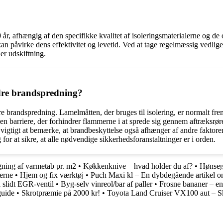
, afhængig af den specifikke kvalitet af isoleringsmaterialerne og de omg
kan påvirke dens effektivitet og levetid. Ved at tage regelmæssig vedlig
er udskiftning.
ndre brandspredning?
re brandspredning. Lamelmåtten, der bruges til isolering, er normalt frem
n barriere, der forhindrer flammerne i at sprede sig gennem aftræksrøre
 vigtigt at bemærke, at brandbeskyttelse også afhænger af andre faktorer
for at sikre, at alle nødvendige sikkerhedsforanstaltninger er i orden.
ning af varmetab pr. m2
•
Køkkenknive – hvad holder du af?
•
Hønsegå
serne
•
Hjem og fix værktøj
•
Puch Maxi kl – En dybdegående artikel om
slidt EGR-ventil
•
Byg-selv vinreol/bar af paller
•
Frosne bananer – en
guide
•
Skrotpræmie på 2000 kr!
•
Toyota Land Cruiser VX100 aut – Sk