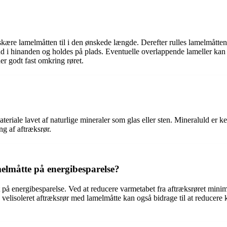
kære lamelmåtten til i den ønskede længde. Derefter rulles lamelmåtten
d i hinanden og holdes på plads. Eventuelle overlappende lameller kan og
der godt fast omkring røret.
ateriale lavet af naturlige mineraler som glas eller sten. Mineraluld er 
ng af aftræksrør.
melmåtte på energibesparelse?
 på energibesparelse. Ved at reducere varmetabet fra aftræksrøret minime
velisoleret aftræksrør med lamelmåtte kan også bidrage til at reducer