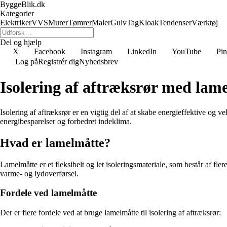
ByggeBlik.dk
Kategorier
Elektriker
VVS
Murer
Tømrer
Maler
Gulv
Tag
Kloak
Tendenser
Værktøj
Del og hjælp
X
Facebook
Instagram
LinkedIn
YouTube
Pin
Log på
Registrér dig
Nyhedsbrev
Isolering af aftræksrør med lam
Isolering af aftræksrør er en vigtig del af at skabe energieffektive og ve
energibesparelser og forbedret indeklima.
Hvad er lamelmåtte?
Lamelmåtte er et fleksibelt og let isoleringsmateriale, som består af fler
varme- og lydoverførsel.
Fordele ved lamelmåtte
Der er flere fordele ved at bruge lamelmåtte til isolering af aftræksrør: