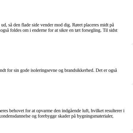
 ud, så den flade side vender mod dig. Røret placeres midt på
så foldes om i enderne for at sikre en tæt forsegling. Til sidst
kendt for sin gode isoleringsevne og brandsikkerhed. Det er også
res behovet for at opvarme den indgående luft, hvilket resulterer i
e kondensdannelse og forebygge skader på bygningsmaterialer,