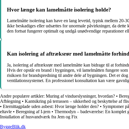
Hvor længe kan lamelmåtte isolering holde?
Lamelmåtte isolering kan have en lang levetid, typisk mellem 20-30 år
ikke beskadiges eller udsættes for unormale påvirkninger, da dette 
den fortsat fungerer optimalt og undgå unødvendige reparationer ell
Kan isolering af aftræksrør med lamelmåtte forhi
Ja, isolering af aftræksrør med lamelmåtte kan bidrage til at forhind
Hvis der opstår en brand i bygningen, vil lamelmåtten fungere som e
risikoen for brandspredning til andre dele af bygningen. Det er dog
ventilationssystemet. En professionel konsultation kan være gavnlig 
Andre populære artikler:
Muring af vindueslysninger, hvordan?
•
Bereg
Afblegning
•
Kantsikring på terrassen – sikkerhed og beskyttelse af fli
•
Eternittagplade uden asbest: Hvor længe holder den?
•
Symptomer på 
eltavle
•
Beregning af I-jern
•
Thermodyn – badeværelse: En komplet 
Installation af husvandværk fra Jem og Fix
ByggeBlik.dk