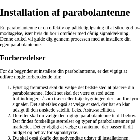
Installation af parabolantenne
En parabolantenne er en effektiv og pålidelig løsning til at sikre god tv-
modtagelse, især hvis du bor i områder med dårlig signaldækning.
Denne artikel vil guide dig gennem processen med at installere din
egen parabolantenne.
Forberedelser
Før du begynder at installere din parabolantenne, er det vigtigt at
udføre nogle forberedende trin:
Først og fremmest skal du vælge det bedste sted at placere din
parabolantenne. Ideelt set skal det være et sted uden
forhindringer, såsom træer eller høje bygninger, der kan forstyrre
signalet. Det anbefales også at vælge et sted, der har en klar
udsigt til den ønskede satellit, f.eks. Astra-satellitten.
Derefter skal du vælge den rigtige parabolantenne til dit behov.
Der findes forskellige størrelser og typer af parabolantenner på
markedet. Det er vigtigt at vælge en antenne, der passer til dit
budget og behov for signalstyrke.
Du skal også skaffe det nødvendige udstyr til installationen,