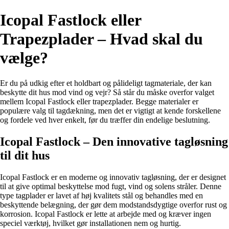
Icopal Fastlock eller
Trapezplader – Hvad skal du
vælge?
Er du på udkig efter et holdbart og pålideligt tagmateriale, der kan
beskytte dit hus mod vind og vejr? Så står du måske overfor valget
mellem Icopal Fastlock eller trapezplader. Begge materialer er
populære valg til tagdækning, men det er vigtigt at kende forskellene
og fordele ved hver enkelt, før du træffer din endelige beslutning.
Icopal Fastlock – Den innovative tagløsning
til dit hus
Icopal Fastlock er en moderne og innovativ tagløsning, der er designet
til at give optimal beskyttelse mod fugt, vind og solens stråler. Denne
type tagplader er lavet af høj kvalitets stål og behandles med en
beskyttende belægning, der gør dem modstandsdygtige overfor rust og
korrosion. Icopal Fastlock er lette at arbejde med og kræver ingen
speciel værktøj, hvilket gør installationen nem og hurtig.