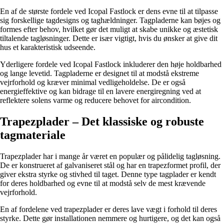
En af de største fordele ved Icopal Fastlock er dens evne til at tilpasse
sig forskellige tagdesigns og taghældninger. Tagpladerne kan bøjes og
formes efter behov, hvilket gør det muligt at skabe unikke og æstetisk
tiltalende tagløsninger. Dette er især vigtigt, hvis du ønsker at give dit
hus et karakteristisk udseende.
Yderligere fordele ved Icopal Fastlock inkluderer den høje holdbarhed
og lange levetid. Tagpladerne er designet til at modstå ekstreme
vejrforhold og kræver minimal vedligeholdelse. De er også
energieffektive og kan bidrage til en lavere energiregning ved at
reflektere solens varme og reducere behovet for aircondition.
Trapezplader – Det klassiske og robuste
tagmateriale
Trapezplader har i mange år været en populær og pålidelig tagløsning.
De er konstrueret af galvaniseret stål og har en trapezformet profil, der
giver ekstra styrke og stivhed til taget. Denne type tagplader er kendt
for deres holdbarhed og evne til at modstå selv de mest krævende
vejrforhold.
En af fordelene ved trapezplader er deres lave vægt i forhold til deres
styrke. Dette gør installationen nemmere og hurtigere, og det kan også