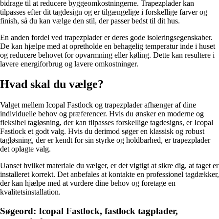
bidrage til at reducere byggeomkostningerne. Trapezplader kan
tilpasses efter dit tagdesign og er tilgængelige i forskellige farver og
finish, så du kan vælge den stil, der passer bedst til dit hus.
En anden fordel ved trapezplader er deres gode isoleringsegenskaber.
De kan hjælpe med at opretholde en behagelig temperatur inde i huset
og reducere behovet for opvarmning eller køling. Dette kan resultere i
lavere energiforbrug og lavere omkostninger.
Hvad skal du vælge?
Valget mellem Icopal Fastlock og trapezplader afhænger af dine
individuelle behov og præferencer. Hvis du ønsker en moderne og
fleksibel tagløsning, der kan tilpasses forskellige tagdesigns, er Icopal
Fastlock et godt valg. Hvis du derimod søger en klassisk og robust
tagløsning, der er kendt for sin styrke og holdbarhed, er trapezplader
det oplagte valg.
Uanset hvilket materiale du vælger, er det vigtigt at sikre dig, at taget er
installeret korrekt. Det anbefales at kontakte en professionel tagdækker,
der kan hjælpe med at vurdere dine behov og foretage en
kvalitetsinstallation.
Søgeord: Icopal Fastlock, fastlock tagplader,