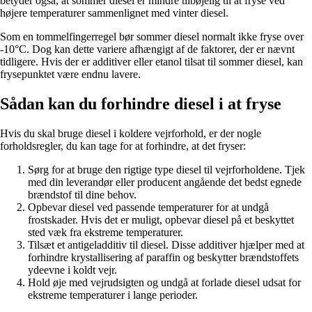
betyder også, at sommer diesel er mindre tilbøjelig til at fryse ved
højere temperaturer sammenlignet med vinter diesel.
Som en tommelfingerregel bør sommer diesel normalt ikke fryse over
-10°C. Dog kan dette variere afhængigt af de faktorer, der er nævnt
tidligere. Hvis der er additiver eller etanol tilsat til sommer diesel, kan
frysepunktet være endnu lavere.
Sådan kan du forhindre diesel i at fryse
Hvis du skal bruge diesel i koldere vejrforhold, er der nogle
forholdsregler, du kan tage for at forhindre, at det fryser:
Sørg for at bruge den rigtige type diesel til vejrforholdene. Tjek
med din leverandør eller producent angående det bedst egnede
brændstof til dine behov.
Opbevar diesel ved passende temperaturer for at undgå
frostskader. Hvis det er muligt, opbevar diesel på et beskyttet
sted væk fra ekstreme temperaturer.
Tilsæt et antigeladditiv til diesel. Disse additiver hjælper med at
forhindre krystallisering af paraffin og beskytter brændstoffets
ydeevne i koldt vejr.
Hold øje med vejrudsigten og undgå at forlade diesel udsat for
ekstreme temperaturer i lange perioder.