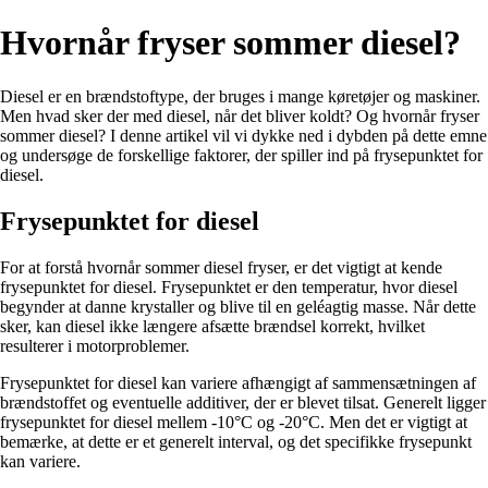
Hvornår fryser sommer diesel?
Diesel er en brændstoftype, der bruges i mange køretøjer og maskiner.
Men hvad sker der med diesel, når det bliver koldt? Og hvornår fryser
sommer diesel? I denne artikel vil vi dykke ned i dybden på dette emne
og undersøge de forskellige faktorer, der spiller ind på frysepunktet for
diesel.
Frysepunktet for diesel
For at forstå hvornår sommer diesel fryser, er det vigtigt at kende
frysepunktet for diesel. Frysepunktet er den temperatur, hvor diesel
begynder at danne krystaller og blive til en geléagtig masse. Når dette
sker, kan diesel ikke længere afsætte brændsel korrekt, hvilket
resulterer i motorproblemer.
Frysepunktet for diesel kan variere afhængigt af sammensætningen af ​​
brændstoffet og eventuelle additiver, der er blevet tilsat. Generelt ligger
frysepunktet for diesel mellem -10°C og -20°C. Men det er vigtigt at
bemærke, at dette er et generelt interval, og det specifikke frysepunkt
kan variere.