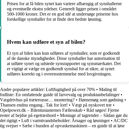
Prisen for at få bilen synet kan variere afhængig af synshallerne
og eventuelle ekstra ydelser. Generelt ligger prisen i området
500-1000 kroner. Det er en god idé at undersøge priserne hos
forskellige synshaller for at finde den bedste løsning.
Hvem kan udføre et syn af bilen?
Et syn af bilen kan kun udføres af synshaller, som er godkendt
af de danske myndigheder. Disse synshaller har autorisation til
at udføre synet og udstede synsrapporter og synsmærkater. Det
er vigtigt at vælge en godkendt synshal for at sikre, at synet
udføres korrekt og i overensstemmelse med lovgivningen.
Andre populære artikler:
Luftfugtighed på over 70%
•
Maling til
fodliste: En omfattende guide til farvevalg og produktanbefalinger
•
Vægdrivhus på træterrasse… montering?
•
Hønsemøg som gødning
•
Thansen endnu engang.. Tak for lort!
•
Vægt på nyskovet træ
•
Opelpower.dk – Bilentusiasternes Fællesskab
•
Råd søges! Fjerne
rester af bejdse på egetræsbord
•
Montage af tagrender – Sådan gør du
det rigtigt
•
Luft i varmtvandsbeholder: Årsager og løsninger
•
AC/DC
tig svejser
•
Sæbe i bunden af opvaskemaskinen – en guide til at løse