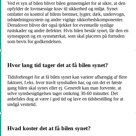
Ved et syn af bilen bliver bilen gennemgået for at sikre, at den
opfylder de lovmæssige krav til sikkerhed og miljø. Synet
omfatter en kontrol af bilens bremser, lygter, dæk, undervogn,
udstødningssystem og andre vigtige sikkerhedskomponenter.
Derudover bliver der også tjekket for eventuelle synlige
rustskader og andre defekter. Hvis bilen består synet, får den en
synsrapport og en synsmærkat, som skal placeres på forruden
som bevis for godkendelsen.
Hvor lang tid tager det at få bilen synet?
Tidsforbruget for at få bilen synet kan variere afhængig af flere
faktorer, f.eks. hvor travlt synshallen har, og om det er første
gang bilen skal synes eller ej. Generelt kan man forvente, at
selve synsbesigtigelsen tager omkring 30-60 minutter. Det
anbefales dog at være i god tid og lave en tidsbestilling for at
undgå ventetid.
Hvad koster det at få bilen synet?