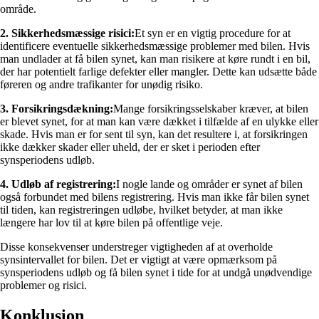
område.
2. Sikkerhedsmæssige risici:
Et syn er en vigtig procedure for at
identificere eventuelle sikkerhedsmæssige problemer med bilen. Hvis
man undlader at få bilen synet, kan man risikere at køre rundt i en bil,
der har potentielt farlige defekter eller mangler. Dette kan udsætte både
føreren og andre trafikanter for unødig risiko.
3. Forsikringsdækning:
Mange forsikringsselskaber kræver, at bilen
er blevet synet, for at man kan være dækket i tilfælde af en ulykke eller
skade. Hvis man er for sent til syn, kan det resultere i, at forsikringen
ikke dækker skader eller uheld, der er sket i perioden efter
synsperiodens udløb.
4. Udløb af registrering:
I nogle lande og områder er synet af bilen
også forbundet med bilens registrering. Hvis man ikke får bilen synet
til tiden, kan registreringen udløbe, hvilket betyder, at man ikke
længere har lov til at køre bilen på offentlige veje.
Disse konsekvenser understreger vigtigheden af at overholde
synsintervallet for bilen. Det er vigtigt at være opmærksom på
synsperiodens udløb og få bilen synet i tide for at undgå unødvendige
problemer og risici.
Konklusion