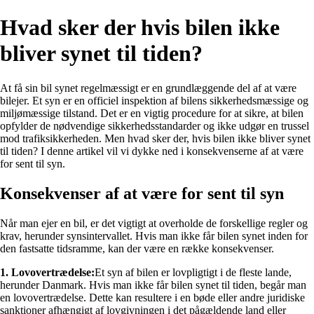
Hvad sker der hvis bilen ikke
bliver synet til tiden?
At få sin bil synet regelmæssigt er en grundlæggende del af at være
bilejer. Et syn er en officiel inspektion af bilens sikkerhedsmæssige og
miljømæssige tilstand. Det er en vigtig procedure for at sikre, at bilen
opfylder de nødvendige sikkerhedsstandarder og ikke udgør en trussel
mod trafiksikkerheden. Men hvad sker der, hvis bilen ikke bliver synet
til tiden? I denne artikel vil vi dykke ned i konsekvenserne af at være
for sent til syn.
Konsekvenser af at være for sent til syn
Når man ejer en bil, er det vigtigt at overholde de forskellige regler og
krav, herunder synsintervallet. Hvis man ikke får bilen synet inden for
den fastsatte tidsramme, kan der være en række konsekvenser.
1. Lovovertrædelse:
Et syn af bilen er lovpligtigt i de fleste lande,
herunder Danmark. Hvis man ikke får bilen synet til tiden, begår man
en lovovertrædelse. Dette kan resultere i en bøde eller andre juridiske
sanktioner afhængigt af lovgivningen i det pågældende land eller