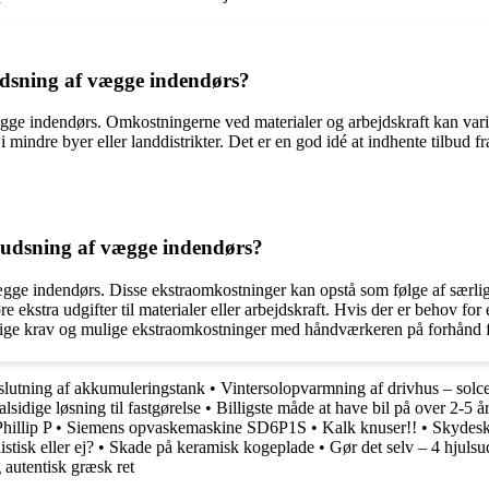
pudsning af vægge indendørs?
vægge indendørs. Omkostningerne ved materialer og arbejdskraft kan var
 mindre byer eller landdistrikter. Det er en god idé at indhente tilbud 
udsning af vægge indendørs?
e indendørs. Disse ekstraomkostninger kan opstå som følge af særlige k
 ekstra udgifter til materialer eller arbejdskraft. Hvis der er behov fo
rlige krav og mulige ekstraomkostninger med håndværkeren på forhånd fo
lslutning af akkumuleringstank
•
Vintersolopvarmning af drivhus – solce
sidige løsning til fastgørelse
•
Billigste måde at have bil på over 2-5 å
hillip P
•
Siemens opvaskemaskine SD6P1S
•
Kalk knuser!!
•
Skydesk
stisk eller ej?
•
Skade på keramisk kogeplade
•
Gør det selv – 4 hjuls
autentisk græsk ret