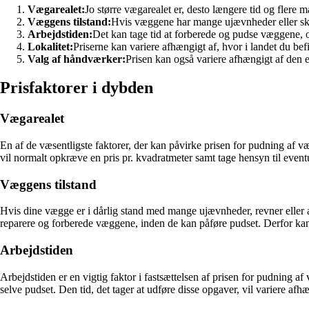
Vægarealet:
Jo større vægarealet er, desto længere tid og flere 
Væggens tilstand:
Hvis væggene har mange ujævnheder eller skade
Arbejdstiden:
Det kan tage tid at forberede og pudse væggene, og 
Lokalitet:
Priserne kan variere afhængigt af, hvor i landet du bef
Valg af håndværker:
Prisen kan også variere afhængigt af den e
Prisfaktorer i dybden
Vægarealet
En af de væsentligste faktorer, der kan påvirke prisen for pudning af v
vil normalt opkræve en pris pr. kvadratmeter samt tage hensyn til event
Væggens tilstand
Hvis dine vægge er i dårlig stand med mange ujævnheder, revner eller a
reparere og forberede væggene, inden de kan påføre pudset. Derfor kan 
Arbejdstiden
Arbejdstiden er en vigtig faktor i fastsættelsen af prisen for pudning
selve pudset. Den tid, det tager at udføre disse opgaver, vil variere afh