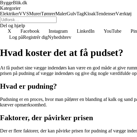
ByggeBlik.dk
Kategorier
Elektriker
VVS
Murer
Tømrer
Maler
Gulv
Tag
Kloak
Tendenser
Værktøj
Del og hjælp
X
Facebook
Instagram
LinkedIn
YouTube
Pin
Log på
Registrér dig
Nyhedsbrev
Hvad koster det at få pudset?
At få pudset sine vægge indendørs kan være en god måde at give rummet 
prisen på pudning af vægge indendørs og give dig nogle værdifulde oply
Hvad er pudning?
Pudsning er en proces, hvor man påfører en blanding af kalk og sand på
kræver opmærksomhed.
Faktorer, der påvirker prisen
Der er flere faktorer, der kan påvirke prisen for pudning af vægge inde