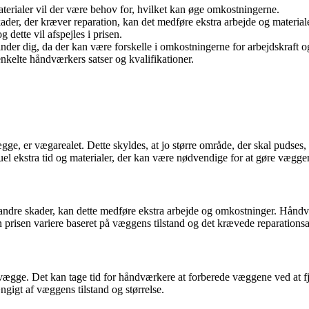
materialer vil der være behov for, hvilket kan øge omkostningerne.
r, der kræver reparation, kan det medføre ekstra arbejde og materialer
dette vil afspejles i prisen.
inder dig, da der kan være forskelle i omkostningerne for arbejdskraft og
nkelte håndværkers satser og kvalifikationer.
ægge, er vægarealet. Dette skyldes, at jo større område, der skal pudses
uel ekstra tid og materialer, der kan være nødvendige for at gøre væggen
ndre skader, kan dette medføre ekstra arbejde og omkostninger. Håndvær
prisen variere baseret på væggens tilstand og det krævede reparationsa
 af vægge. Det kan tage tid for håndværkere at forberede væggene ved a
ængigt af væggens tilstand og størrelse.