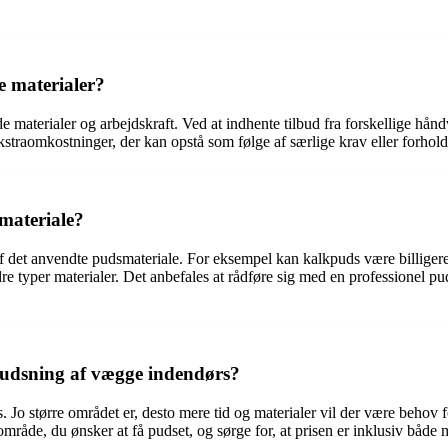
e materialer?
de materialer og arbejdskraft. Ved at indhente tilbud fra forskellige h
straomkostninger, der kan opstå som følge af særlige krav eller forhold
smateriale?
af det anvendte pudsmateriale. For eksempel kan kalkpuds være billiger
typer materialer. Det anbefales at rådføre sig med en professionel puds
r pudsning af vægge indendørs?
o større området er, desto mere tid og materialer vil der være behov for,
mråde, du ønsker at få pudset, og sørge for, at prisen er inklusiv både m