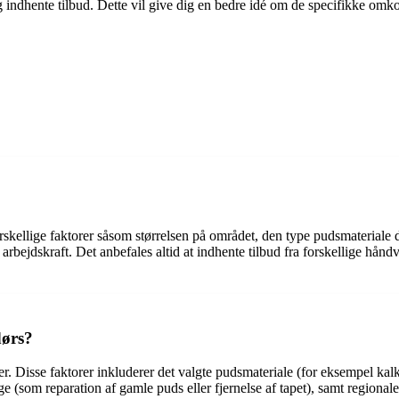
og indhente tilbud. Dette vil give dig en bedre idé om de specifikke om
rskellige faktorer såsom størrelsen på området, den type pudsmateriale 
rbejdskraft. Det anbefales altid at indhente tilbud fra forskellige hånd
dørs?
er. Disse faktorer inkluderer det valgte pudsmateriale (for eksempel kal
e (som reparation af gamle puds eller fjernelse af tapet), samt regiona