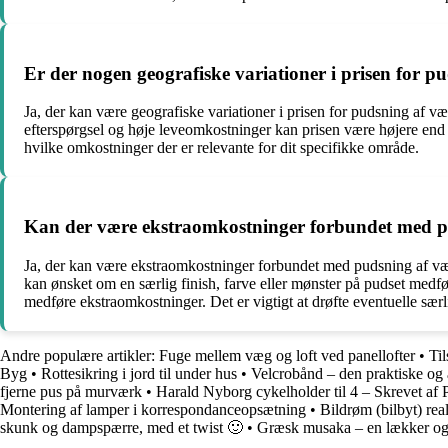
Er der nogen geografiske variationer i prisen for 
Ja, der kan være geografiske variationer i prisen for pudsning af 
efterspørgsel og høje leveomkostninger kan prisen være højere end i
hvilke omkostninger der er relevante for dit specifikke område.
Kan der være ekstraomkostninger forbundet med p
Ja, der kan være ekstraomkostninger forbundet med pudsning af vægg
kan ønsket om en særlig finish, farve eller mønster på pudset medføre
medføre ekstraomkostninger. Det er vigtigt at drøfte eventuelle sæ
Andre populære artikler:
Fuge mellem væg og loft ved panellofter
•
Ti
Byg
•
Rottesikring i jord til under hus
•
Velcrobånd – den praktiske og al
fjerne pus på murværk
•
Harald Nyborg cykelholder til 4 – Skrevet af P
Montering af lamper i korrespondanceopsætning
•
Bildrøm (bilbyt) reali
skunk og dampspærre, med et twist 🙂
•
Græsk musaka – en lækker og 