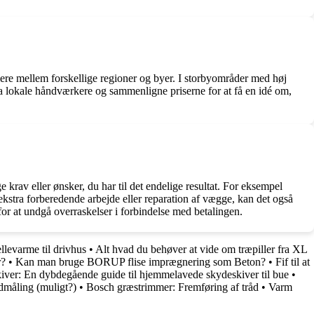
iere mellem forskellige regioner og byer. I storbyområder med høj
fra lokale håndværkere og sammenligne priserne for at få en idé om,
rav eller ønsker, du har til det endelige resultat. For eksempel
r ekstra forberedende arbejde eller reparation af vægge, kan det også
r at undgå overraskelser i forbindelse med betalingen.
llevarme til drivhus
•
Alt hvad du behøver at vide om træpiller fra XL
r?
•
Kan man bruge BORUP flise imprægnering som Beton?
•
Fif til at
iver: En dybdegående guide til hjemmelavede skydeskiver til bue
•
udmåling (muligt?)
•
Bosch græstrimmer: Fremføring af tråd
•
Varm