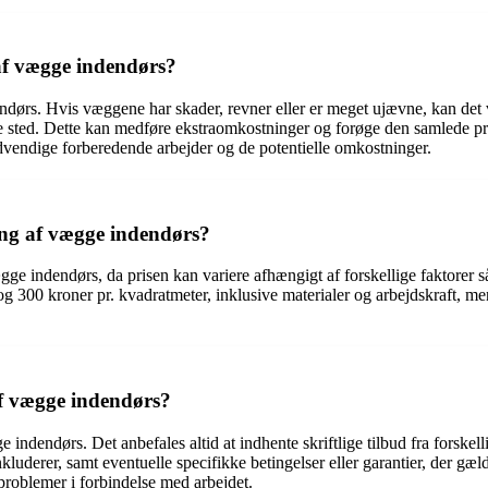
af vægge indendørs?
endørs. Hvis væggene har skader, revner eller er meget ujævne, kan det
e sted. Dette kan medføre ekstraomkostninger og forøge den samlede pris
ødvendige forberedende arbejder og de potentielle omkostninger.
ing af vægge indendørs?
ægge indendørs, da prisen kan variere afhængigt af forskellige faktorer
og 300 kroner pr. kvadratmeter, inklusive materialer og arbejdskraft, m
 af vægge indendørs?
ægge indendørs. Det anbefales altid at indhente skriftlige tilbud fra fors
inkluderer, samt eventuelle specifikke betingelser eller garantier, der gæld
 problemer i forbindelse med arbejdet.