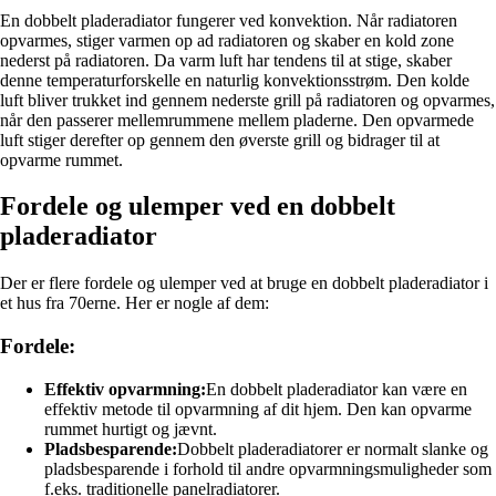
En dobbelt pladeradiator fungerer ved konvektion. Når radiatoren
opvarmes, stiger varmen op ad radiatoren og skaber en kold zone
nederst på radiatoren. Da varm luft har tendens til at stige, skaber
denne temperaturforskelle en naturlig konvektionsstrøm. Den kolde
luft bliver trukket ind gennem nederste grill på radiatoren og opvarmes,
når den passerer mellemrummene mellem pladerne. Den opvarmede
luft stiger derefter op gennem den øverste grill og bidrager til at
opvarme rummet.
Fordele og ulemper ved en dobbelt
pladeradiator
Der er flere fordele og ulemper ved at bruge en dobbelt pladeradiator i
et hus fra 70erne. Her er nogle af dem:
Fordele:
Effektiv opvarmning:
En dobbelt pladeradiator kan være en
effektiv metode til opvarmning af dit hjem. Den kan opvarme
rummet hurtigt og jævnt.
Pladsbesparende:
Dobbelt pladeradiatorer er normalt slanke og
pladsbesparende i forhold til andre opvarmningsmuligheder som
f.eks. traditionelle panelradiatorer.