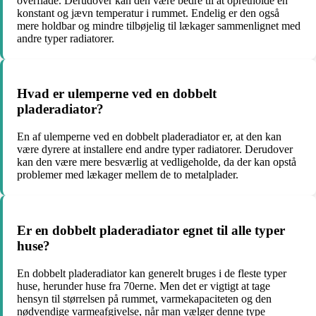
overflade. Derudover kan den være bedre til at opretholde en
konstant og jævn temperatur i rummet. Endelig er den også
mere holdbar og mindre tilbøjelig til lækager sammenlignet med
andre typer radiatorer.
Hvad er ulemperne ved en dobbelt
pladeradiator?
En af ulemperne ved en dobbelt pladeradiator er, at den kan
være dyrere at installere end andre typer radiatorer. Derudover
kan den være mere besværlig at vedligeholde, da der kan opstå
problemer med lækager mellem de to metalplader.
Er en dobbelt pladeradiator egnet til alle typer
huse?
En dobbelt pladeradiator kan generelt bruges i de fleste typer
huse, herunder huse fra 70erne. Men det er vigtigt at tage
hensyn til størrelsen på rummet, varmekapaciteten og den
nødvendige varmeafgivelse, når man vælger denne type