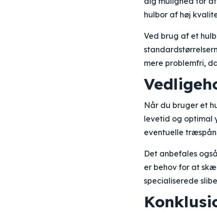
dig mulighed for at 
hulbor af høj kvalit
Ved brug af et hulb
standardstørrelser
mere problemfri, da
Vedligeh
Når du bruger et hul
levetid og optimal 
eventuelle træspåne
Det anbefales også 
er behov for at skær
specialiserede slib
Konklusi