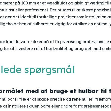
ameter på 100 mm er et værdifuldt og alsidigt værktøj til
siast eller professionel. Det bruges til at skære præcise h
et gør det ideelt til forskellige projekter som installation 
dligeholdelsen af hulboret er vigtig for at sikre en optima
r kan du være sikker på at få præcise og professionelle r
g for at investere i et af høj kvalitet og brug det med omh
illede spørgsmål
ormålet med at bruge et hulbor til 
hulbor til træ er at skabe præcise og rene huller i træmater
at installere skruer, bolte eller andre fastgørelsesmetode