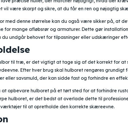
lave præcise huller, der matcher nøjagtigt, hvad der kræves
et vil være skarpt og sikre, at du får en ren og nøjagtig s
or med denne størrelse kan du også være sikker på, at det 
ne for mange afløbsrør og armaturer. Dette gør installat
 du undgår behovet for tilpasninger eller udskæringer efte
oldelse
bor til træ, er det vigtigt at tage sig af det korrekt for at
ydeevne. Efter hver brug skal hulboret rengøres grundigt fo
r eller savsmuld, der kan sidde fast og forhindre en effek
at opbevare hulboret på et tørt sted for at forhindre rust
pe hulboret, er det bedst at overlade dette til professione
eværktøjer til at opretholde den korrekte skæreevne.
on