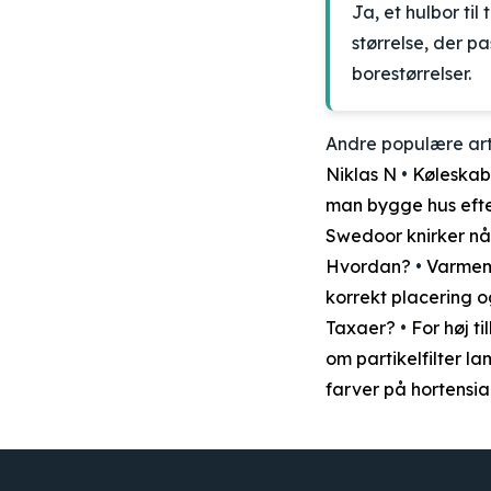
Ja, et hulbor ti
størrelse, der pa
borestørrelser.
Andre populære art
Niklas N
•
Køleskab
man bygge hus efte
Swedoor knirker n
Hvordan?
•
Varmem
korrekt placering 
Taxaer?
•
For høj t
om partikelfilter l
farver på hortensi