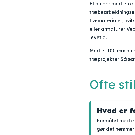
Et hulbor med en di
træbearbejdningsentu
træmaterialer, hvilk
eller armaturer. Ve
levetid.
Med et 100 mm hulbo
træprojekter. Så sør
Ofte st
Hvad er f
Formålet med et 
gør det nemmere 