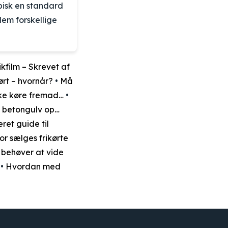
ypisk en standard
llem forskellige
ikfilm – Skrevet af
rt – hvornår?
•
Må
kke køre fremad…
•
 betongulv op…
ret guide til
or sælges frikørte
 behøver at vide
•
Hvordan med