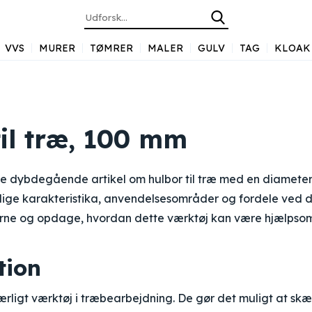
VVS
MURER
TØMRER
MALER
GULV
TAG
KLOAK
til træ, 100 mm
e dybdegående artikel om hulbor til træ med en diameter 
lige karakteristika, anvendelsesområder og fordele ved di
erne og opdage, hvordan dette værktøj kan være hjælpsom
tion
rligt værktøj i træbearbejdning. De gør det muligt at skær