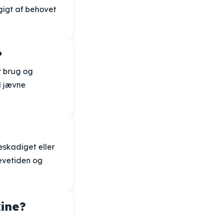
gigt af behovet
?
r brug og
d jævne
eskadiget eller
levetiden og
kine?