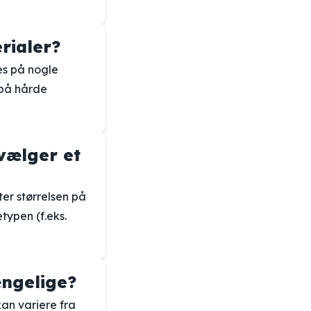
rialer?
es på nogle
 på hårde
vælger et
ter størrelsen på
typen (f.eks.
ængelige?
 kan variere fra