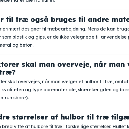
lede materiale fra hullet.
r til træ også bruges til andre mate
er primært designet til træbearbejdning. Mens de kan brug
 som plastik og gips, er de ikke velegnede til anvendelse
metal og beton.
ktorer skal man overveje, når man 
 træ?
der skal overvejes, når man vælger et hulbor til træ, omfat
, kvaliteten og type boremateriale, skærelængden og bore
entrumsbore).
re størrelser af hulbor til træ tilg
 bred vifte af hulbore til træ i forskellige størrelser. Hullet