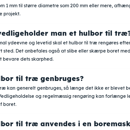
m 1 mm til større diametre som 200 mm eller mere, afhæn
e projekt.
edligeholder man et hulbor til træ
imal ydeevne og levetid skal et hulbor til træ rengøres efte
t sted. Det anbefales også at slibe eller skærpe boret me
t bevare dets skarphed.
lbor til træ genbruges?
l træ kan generelt genbruges, så længe det ikke er blevet b
. Vedligeholdelse og regelmæssig rengøring kan forlænge 
 boret.
lbor til træ anvendes i en boremas