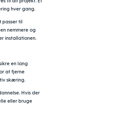
 til dit projekt. Et
kæring hver gang.
passer til
ionen nemmere og
r installationen.
 sikre en lang
r at fjerne
tiv skæring.
dannelse. Hvis der
lle eller bruge