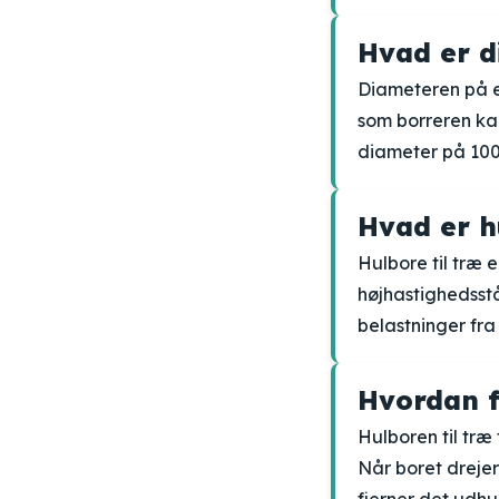
Hvad er d
Diameteren på et
som borreren kan
diameter på 10
Hvad er h
Hulbore til træ 
højhastighedsstå
belastninger fr
Hvordan f
Hulboren til træ
Når boret drejer