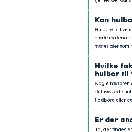
fjerner det udhu
Kan hulbo
Hulbore til træ 
bløde materialer
materialer som 
Hvilke fa
hulbor til
Nogle faktorer, 
det ønskede hul
fladbore eller c
Er der and
Ja, der findes en