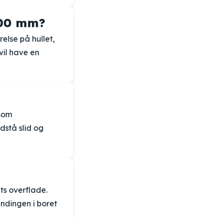
100 mm?
else på hullet,
vil have en
åsom
dstå slid og
ts overflade.
ndingen i boret