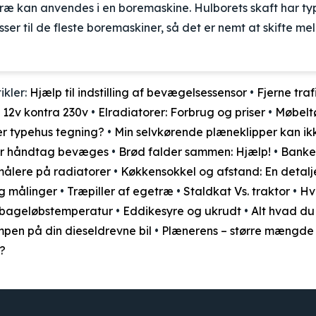
l træ kan anvendes i en boremaskine. Hulborets skaft har t
sser til de fleste boremaskiner, så det er nemt at skifte me
ikler:
Hjælp til indstilling af bevægelsessensor
•
Fjerne traf
 12v kontra 230v
•
Elradiatorer: Forbrug og priser
•
Møbeltø
r typehus tegning?
•
Min selvkørende plæneklipper kan i
år håndtag bevæges
•
Brød falder sammen: Hjælp!
•
Banke
ålere på radiatorer
•
Køkkensokkel og afstand: En detalje
og målinger
•
Træpiller af egetræ
•
Staldkat Vs. traktor
•
Hv
ilbageløbstemperatur
•
Eddikesyre og ukrudt
•
Alt hvad du
ampen på din dieseldrevne bil
•
Plænerens – større mængde
a?