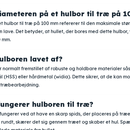
iameteren på et hulbor til træ på 
 hulbor til træ på 100 mm refererer til den maksimale størr
 lave. Det betyder, at hullet, der bores med dette hulbor, 
0 mm.
ulboren lavet af?
er normalt fremstillet af robuste og holdbare materialer s
l (HSS) eller hårdmetal (widia). Dette sikrer, at de kan mo
a træbearbejdning.
ungerer hulboren til træ?
 fungerer ved at have en skarp spids, der placeres på træe
 rundt, skærer det sig gennem træet og skaber et hul. Spæ