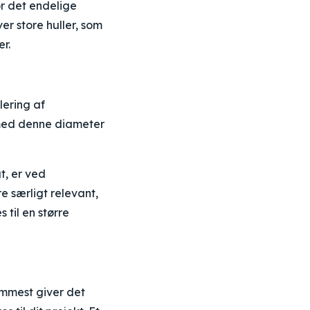
or det endelige
er store huller, som
er.
lering af
 med denne diameter
t, er ved
re særligt relevant,
 til en større
emmest giver det