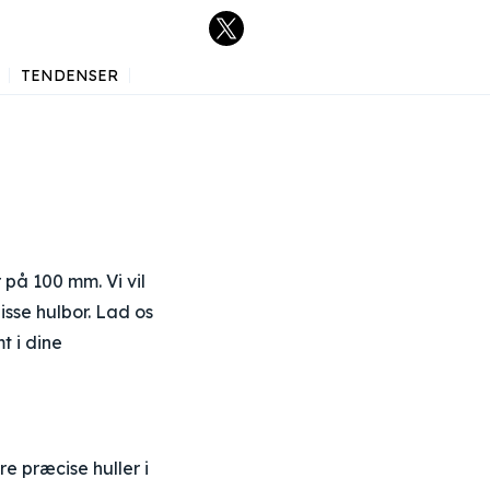
TENDENSER
på 100 mm. Vi vil
sse hulbor. Lad os
t i dine
e præcise huller i