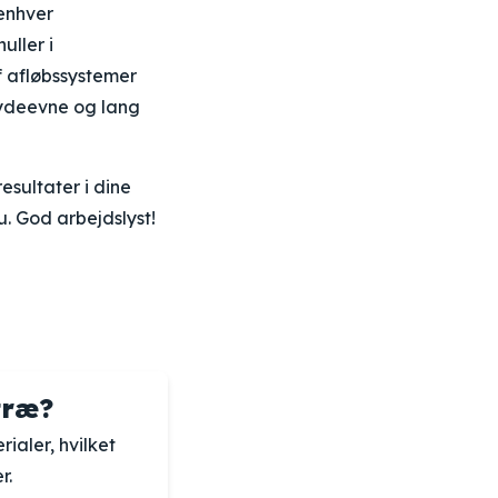
 enhver
uller i
af afløbssystemer
l ydeevne og lang
esultater i dine
u. God arbejdslyst!
træ?
ialer, hvilket
r.