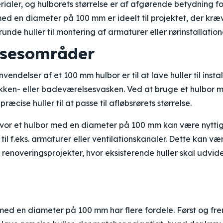
rialer, og hulborets størrelse er af afgørende betydning f
med en diameter på 100 mm er ideelt til projektet, der kræv
runde huller til montering af armaturer eller rørinstallation
lsesområder
endelser af et 100 mm hulbor er til at lave huller til instal
økken- eller badeværelsesvasken. Ved at bruge et hulbor
æcise huller til at passe til afløbsrørets størrelse.
vor et hulbor med en diameter på 100 mm kan være nyttig
til f.eks. armaturer eller ventilationskanaler. Dette kan væ
renoveringsprojekter, hvor eksisterende huller skal udvides
med en diameter på 100 mm har flere fordele. Først og fr