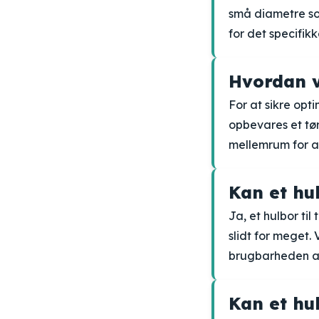
små diametre so
for det specifikk
Hvordan v
For at sikre opt
opbevares et tør
mellemrum for a
Kan et hu
Ja, et hulbor ti
slidt for meget
brugbarheden af
Kan et hu