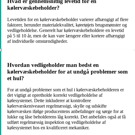
Hvad er gennemsnitlig levetid for en
kølervæskebeholder?
Levetiden for en kølervæskebeholder varierer afhængigt af flere
faktorer, herunder materialekvalitet, køretøjets brugsmønster og
vedligeholdelse. Generelt har kølervæskebeholdere en levetid
på 5 til 10 år, men de kan vare længere eller kortere afhængigt
af individuelle omstændigheder.
Hvordan vedligeholder man bedst en
kølervæskebeholder for at undgå problemer som
et hul?
For at undgå problemer som et hul i kølervæskebeholderen er
det vigtigt at opretholde korrekt vedligeholdelse af
kølesystemet. Dette inkluderer at kontrollere
kølervæskeniveauet regelmæssigt, skylle og udskifte
kølervæsken ifølge producentens anbefalinger og sørge for at
lukke og låse beholderens låg korrekt. Det anbefales også at få
udført regelmæssig inspektion og vedligeholdelse af
kølesystemet hos en kvalificeret mekaniker.