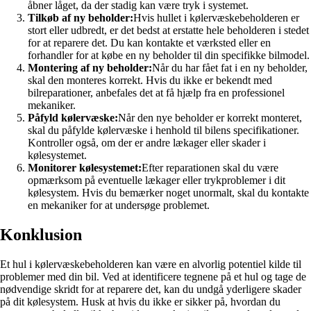
åbner låget, da der stadig kan være tryk i systemet.
Tilkøb af ny beholder:
Hvis hullet i kølervæskebeholderen er
stort eller udbredt, er det bedst at erstatte hele beholderen i stedet
for at reparere det. Du kan kontakte et værksted eller en
forhandler for at købe en ny beholder til din specifikke bilmodel.
Montering af ny beholder:
Når du har fået fat i en ny beholder,
skal den monteres korrekt. Hvis du ikke er bekendt med
bilreparationer, anbefales det at få hjælp fra en professionel
mekaniker.
Påfyld kølervæske:
Når den nye beholder er korrekt monteret,
skal du påfylde kølervæske i henhold til bilens specifikationer.
Kontroller også, om der er andre lækager eller skader i
kølesystemet.
Monitorer kølesystemet:
Efter reparationen skal du være
opmærksom på eventuelle lækager eller trykproblemer i dit
kølesystem. Hvis du bemærker noget unormalt, skal du kontakte
en mekaniker for at undersøge problemet.
Konklusion
Et hul i kølervæskebeholderen kan være en alvorlig potentiel kilde til
problemer med din bil. Ved at identificere tegnene på et hul og tage de
nødvendige skridt for at reparere det, kan du undgå yderligere skader
på dit kølesystem. Husk at hvis du ikke er sikker på, hvordan du