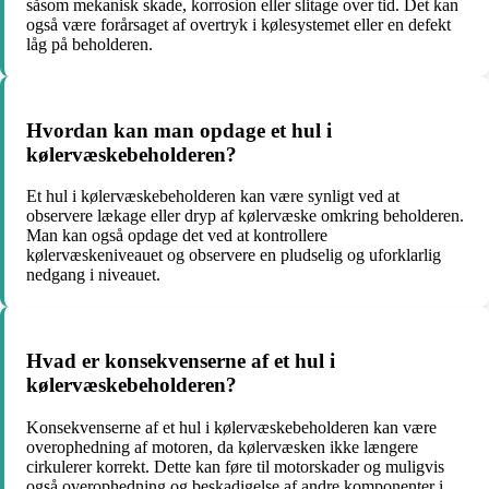
såsom mekanisk skade, korrosion eller slitage over tid. Det kan
også være forårsaget af overtryk i kølesystemet eller en defekt
låg på beholderen.
Hvordan kan man opdage et hul i
kølervæskebeholderen?
Et hul i kølervæskebeholderen kan være synligt ved at
observere lækage eller dryp af kølervæske omkring beholderen.
Man kan også opdage det ved at kontrollere
kølervæskeniveauet og observere en pludselig og uforklarlig
nedgang i niveauet.
Hvad er konsekvenserne af et hul i
kølervæskebeholderen?
Konsekvenserne af et hul i kølervæskebeholderen kan være
overophedning af motoren, da kølervæsken ikke længere
cirkulerer korrekt. Dette kan føre til motorskader og muligvis
også overophedning og beskadigelse af andre komponenter i