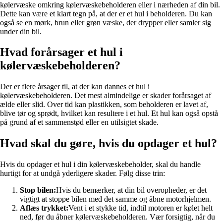
kølervæske omkring kølervæskebeholderen eller i nærheden af din bil.
Dette kan være et klart tegn på, at der er et hul i beholderen. Du kan
også se en mørk, brun eller grøn væske, der drypper eller samler sig
under din bil.
Hvad forårsager et hul i
kølervæskebeholderen?
Der er flere årsager til, at der kan dannes et hul i
kølervæskebeholderen. Det mest almindelige er skader forårsaget af
ælde eller slid. Over tid kan plastikken, som beholderen er lavet af,
blive tør og sprødt, hvilket kan resultere i et hul. Et hul kan også opstå
på grund af et sammenstød eller en utilsigtet skade.
Hvad skal du gøre, hvis du opdager et hul?
Hvis du opdager et hul i din kølervæskebeholder, skal du handle
hurtigt for at undgå yderligere skader. Følg disse trin:
Stop bilen:
Hvis du bemærker, at din bil overopheder, er det
vigtigt at stoppe bilen med det samme og åbne motorhjelmen.
Aflæs trykket:
Vent i et stykke tid, indtil motoren er kølet helt
ned, før du åbner kølervæskebeholderen. Vær forsigtig, når du