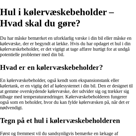
Hul i kølervæskebeholder –
Hvad skal du gøre?
Du har måske bemærket en uforklarlig væske i din bil eller måske en
kølevæske, der er begyndt at lække. Hvis du har opdaget et hul i din
kølervæskebeholder, er det vigtigt at tage affære hurtigt for at undgå
potentielle problemer med din bil.
Hvad er en kølervæskebeholder?
En kølervæskebeholder, også kendt som ekspansionstank eller
kølertank, er en vigtig del af kølesystemet i din bil. Den er designet til
at gemme overskydende kølervæske, der udvider sig og trækker sig
tilbage med temperaturændringer. Kølervæskebeholderen fungerer
også som en beholder, hvor du kan fylde kølervæsken på, når det er
nødvendigt.
Tegn på et hul i kølervæskebeholderen
Først og fremmest vil du sandsynligvis bemærke en lækage af