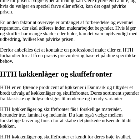
rolle for prisen. Nogle typer af maling kan være dyrere end andre, og
hvis du vælger en speciel farve eller effekt, kan det også påvirke
prisen.
En anden faktor at overveje er omfanget af forberedelse og eventuel
reparation, der skal udføres inden malerarbejdet begynder. Hvis låger
og skuffer har mange skader eller buler, kan det være nødvendigt med
udbedring, hvilket kan påvirke prisen.
Derfor anbefales det at kontakte en professionel maler eller en HTH
forhandler for at få en præcis prisvurdering baseret på dine specifikke
behov.
HTH køkkenlåger og skuffefronter
HTH er en førende producent af køkkener i Danmark og tilbyder et
bredt udvalg af køkkenlåger og skuffefronter. Deres sortiment spænder
fra klassiske og tidløse designs til moderne og trendy varianter.
HTH køkkenlåger og skuffefronter fås i forskellige materialer,
herunder træ, laminat og melamin. Du kan også vælge mellem
forskellige farver og finish for at skabe det ønskede udseende til dit
køkken.
HTH køkkenlåger og skuffefronter er kendt for deres høje kvalitet,