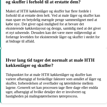
og skuffer i forhold til at erstatte dem?
Maleri af HTH køkkenlåger og skuffer har flere fordele i
forhold til at erstatte dem helt. Ved at male låger og skuffer kan
man spare en betydelig mængde penge sammenlignet med at
købe nye. Det giver også mulighed for at bevare det
eksisterende køkkenlayout og design, samtidig med at det giver
et nyt udseende. Desuden kan det være mere miljøvenligt at
forlænge levetiden for eksisterende låger og skuffer i stedet for
at bidrage til affald.
Hvor lang tid tager det normalt at male HTH
køkkenlåger og skuffer?
Tidspunktet for at male HTH køkkenlåger og skuffer kan
variere afhængigt af forskellige faktorer som antallet af låger og
skuffer, forberedelsen af overflader og tørretiderne mellem
lagene. Generelt set kan processen tage flere dage eller endda
uger, afhængigt af hvilke detaljer der er involveret og
hastigheden på malingstørrelsernes tørreprocess.