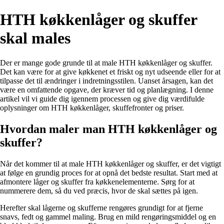
HTH køkkenlåger og skuffer
skal males
Der er mange gode grunde til at male HTH køkkenlåger og skuffer.
Det kan være for at give køkkenet et friskt og nyt udseende eller for at
tilpasse det til ændringer i indretningsstilen. Uanset årsagen, kan det
være en omfattende opgave, der kræver tid og planlægning. I denne
artikel vil vi guide dig igennem processen og give dig værdifulde
oplysninger om HTH køkkenlåger, skuffefronter og priser.
Hvordan maler man HTH køkkenlåger og
skuffer?
Når det kommer til at male HTH køkkenlåger og skuffer, er det vigtigt
at følge en grundig proces for at opnå det bedste resultat. Start med at
afmontere låger og skuffer fra køkkenelementerne. Sørg for at
nummerere dem, så du ved præcis, hvor de skal sættes på igen.
Herefter skal lågerne og skufferne rengøres grundigt for at fjerne
snavs, fedt og gammel maling. Brug en mild rengøringsmiddel og en