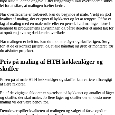
blød klud til denne opgave. Efter rengøringen skal overfladerne slibes
let for at sikre, at malingen hæfter bedre.
Når overfladerne er forberedt, kan du begynde at male. Vælg en god
kvalitet af maling, der er egnet til køkkenet og let at rengøre. Påfør et
lag af maling med en malerrulle eller en pensel. Lad malingen tørre i
henhold til producentens anvisninger, og påfør derefter et andet lag for
at opnå en jævn og dækkende overflade.
Når malingen er helt tør, kan du montere låger og skuffer igen. Sørg
for, at de er korrekt justeret, og at alle håndtag og greb er monteret, før
du afslutter projektet.
Pris på maling af HTH køkkenlåger og
skuffer
Prisen på at male HTH køkkenlåger og skuffer kan variere afhængigt
af flere faktorer.
En af de vigtigste faktorer er størrelsen på køkkenet og antallet af låger
og skuffer, der skal males. Jo flere låger og skuffer der er, desto mere
maling vil der være behov for.
Derudover spiller kvaliteten af malingen og valget af farve også en