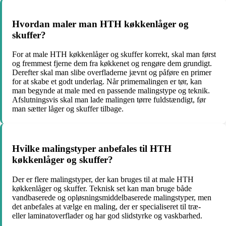
Hvordan maler man HTH køkkenlåger og
skuffer?
For at male HTH køkkenlåger og skuffer korrekt, skal man først
og fremmest fjerne dem fra køkkenet og rengøre dem grundigt.
Derefter skal man slibe overfladerne jævnt og påføre en primer
for at skabe et godt underlag. Når primemalingen er tør, kan
man begynde at male med en passende malingstype og teknik.
Afslutningsvis skal man lade malingen tørre fuldstændigt, før
man sætter låger og skuffer tilbage.
Hvilke malingstyper anbefales til HTH
køkkenlåger og skuffer?
Der er flere malingstyper, der kan bruges til at male HTH
køkkenlåger og skuffer. Teknisk set kan man bruge både
vandbaserede og opløsningsmiddelbaserede malingstyper, men
det anbefales at vælge en maling, der er specialiseret til træ-
eller laminatoverflader og har god slidstyrke og vaskbarhed.