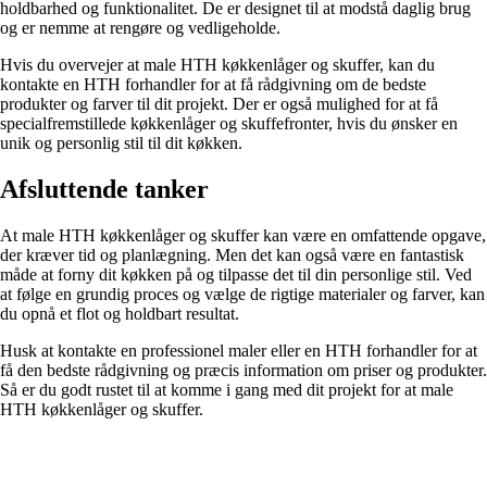
holdbarhed og funktionalitet. De er designet til at modstå daglig brug
og er nemme at rengøre og vedligeholde.
Hvis du overvejer at male HTH køkkenlåger og skuffer, kan du
kontakte en HTH forhandler for at få rådgivning om de bedste
produkter og farver til dit projekt. Der er også mulighed for at få
specialfremstillede køkkenlåger og skuffefronter, hvis du ønsker en
unik og personlig stil til dit køkken.
Afsluttende tanker
At male HTH køkkenlåger og skuffer kan være en omfattende opgave,
der kræver tid og planlægning. Men det kan også være en fantastisk
måde at forny dit køkken på og tilpasse det til din personlige stil. Ved
at følge en grundig proces og vælge de rigtige materialer og farver, kan
du opnå et flot og holdbart resultat.
Husk at kontakte en professionel maler eller en HTH forhandler for at
få den bedste rådgivning og præcis information om priser og produkter.
Så er du godt rustet til at komme i gang med dit projekt for at male
HTH køkkenlåger og skuffer.