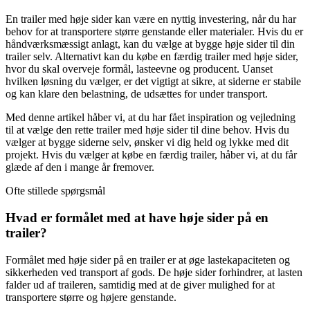
En trailer med høje sider kan være en nyttig investering, når du har
behov for at transportere større genstande eller materialer. Hvis du er
håndværksmæssigt anlagt, kan du vælge at bygge høje sider til din
trailer selv. Alternativt kan du købe en færdig trailer med høje sider,
hvor du skal overveje formål, lasteevne og producent. Uanset
hvilken løsning du vælger, er det vigtigt at sikre, at siderne er stabile
og kan klare den belastning, de udsættes for under transport.
Med denne artikel håber vi, at du har fået inspiration og vejledning
til at vælge den rette trailer med høje sider til dine behov. Hvis du
vælger at bygge siderne selv, ønsker vi dig held og lykke med dit
projekt. Hvis du vælger at købe en færdig trailer, håber vi, at du får
glæde af den i mange år fremover.
Ofte stillede spørgsmål
Hvad er formålet med at have høje sider på en
trailer?
Formålet med høje sider på en trailer er at øge lastekapaciteten og
sikkerheden ved transport af gods. De høje sider forhindrer, at lasten
falder ud af traileren, samtidig med at de giver mulighed for at
transportere større og højere genstande.