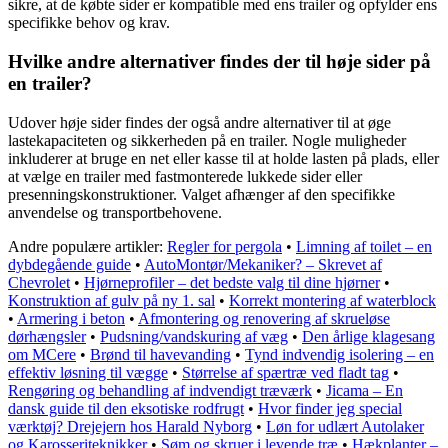
sikre, at de købte sider er kompatible med ens trailer og opfylder ens
specifikke behov og krav.
Hvilke andre alternativer findes der til høje sider på
en trailer?
Udover høje sider findes der også andre alternativer til at øge
lastekapaciteten og sikkerheden på en trailer. Nogle muligheder
inkluderer at bruge en net eller kasse til at holde lasten på plads, eller
at vælge en trailer med fastmonterede lukkede sider eller
presenningskonstruktioner. Valget afhænger af den specifikke
anvendelse og transportbehovene.
Andre populære artikler:
Regler for pergola
•
Limning af toilet – en
dybdegående guide
•
AutoMontør/Mekaniker? – Skrevet af
Chevrolet
•
Hjørneprofiler – det bedste valg til dine hjørner
•
Konstruktion af gulv på ny 1. sal
•
Korrekt montering af waterblock
•
Armering i beton
•
Afmontering og renovering af skrueløse
dørhængsler
•
Pudsning/vandskuring af væg
•
Den årlige klagesang
om MCere
•
Brønd til havevanding
•
Tynd indvendig isolering – en
effektiv løsning til vægge
•
Størrelse af spærtræ ved fladt tag
•
Rengøring og behandling af indvendigt træværk
•
Jicama – En
dansk guide til den eksotiske rodfrugt
•
Hvor finder jeg special
værktøj? Drejejern hos Harald Nyborg
•
Løn for udlært Autolaker
og Karosseriteknikker
•
Søm og skruer i levende træ
•
Hækplanter –