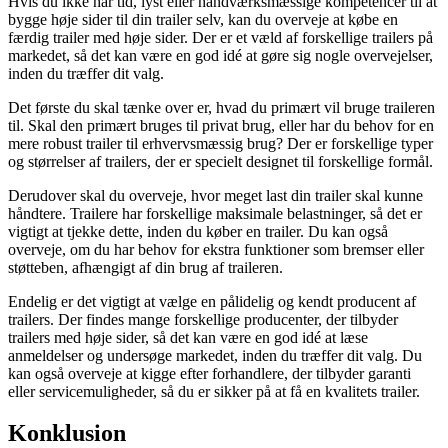
Hvis du ikke har tid, lyst eller håndværksmæssige kompetencer til at
bygge høje sider til din trailer selv, kan du overveje at købe en
færdig trailer med høje sider. Der er et væld af forskellige trailers på
markedet, så det kan være en god idé at gøre sig nogle overvejelser,
inden du træffer dit valg.
Det første du skal tænke over er, hvad du primært vil bruge traileren
til. Skal den primært bruges til privat brug, eller har du behov for en
mere robust trailer til erhvervsmæssig brug? Der er forskellige typer
og størrelser af trailers, der er specielt designet til forskellige formål.
Derudover skal du overveje, hvor meget last din trailer skal kunne
håndtere. Trailere har forskellige maksimale belastninger, så det er
vigtigt at tjekke dette, inden du køber en trailer. Du kan også
overveje, om du har behov for ekstra funktioner som bremser eller
støtteben, afhængigt af din brug af traileren.
Endelig er det vigtigt at vælge en pålidelig og kendt producent af
trailers. Der findes mange forskellige producenter, der tilbyder
trailers med høje sider, så det kan være en god idé at læse
anmeldelser og undersøge markedet, inden du træffer dit valg. Du
kan også overveje at kigge efter forhandlere, der tilbyder garanti
eller servicemuligheder, så du er sikker på at få en kvalitets trailer.
Konklusion