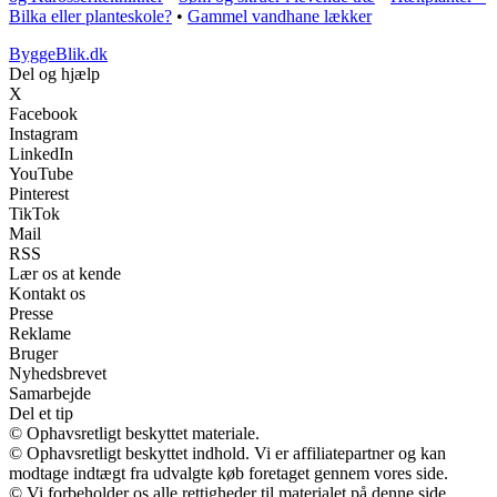
Bilka eller planteskole?
•
Gammel vandhane lækker
ByggeBlik.dk
Del og hjælp
X
Facebook
Instagram
LinkedIn
YouTube
Pinterest
TikTok
Mail
RSS
Lær os at kende
Kontakt os
Presse
Reklame
Bruger
Nyhedsbrevet
Samarbejde
Del et tip
© Ophavsretligt beskyttet materiale.
© Ophavsretligt beskyttet indhold. Vi er affiliatepartner og kan
modtage indtægt fra udvalgte køb foretaget gennem vores side.
© Vi forbeholder os alle rettigheder til materialet på denne side.