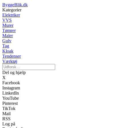
ByggeBlik.dk
Kategorier
Elektriker
VVS
Murer
Tømrer
Maler
Gulv
Tag
Kloak
Tendenser
Værktøj
Del og hjælp
X
Facebook
Instagram
LinkedIn
YouTube
Pinterest
TikTok
Mail
RSS
Log på