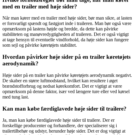
med en trailer med høje sider?
Når man kører med en trailer med høje sider, bør man sikre, at lasten
er forsvarligt spændt og fastgjort inde i traileren. Man bør også være
opmærksom på lastens højde og bredde, da dette kan påvirke
stabiliteten og manøvredygtigheden af traileren. Det er også vigtigt
at tage hensyn til eventuelle vindforhold, da høje sider kan fungere
som sejl og påvirke køretøjets stabilitet.
Hvordan påvirker høje sider på en trailer køretøjets
aerodynamik?
Høje sider på en trailer kan påvirke køretøjets aerodynamik negativt.
De skaber en større luftmodstand, hvilket kan resultere i øget
brændstofforbrug og nedsat kørekomfort. Det er vigtigt at være
opmærksom på denne faktor, især ved længere ture eller ved kørsel
med tung last.
Kan man købe færdiglavede høje sider til trailere?
Ja, man kan købe færdiglavede høje sider til trailere. Der er
forskellige producenter og forhandlere, der specialiserer sig i
trailertilbehør og udstyr, herunder høje sider. Det er dog vigtigt at