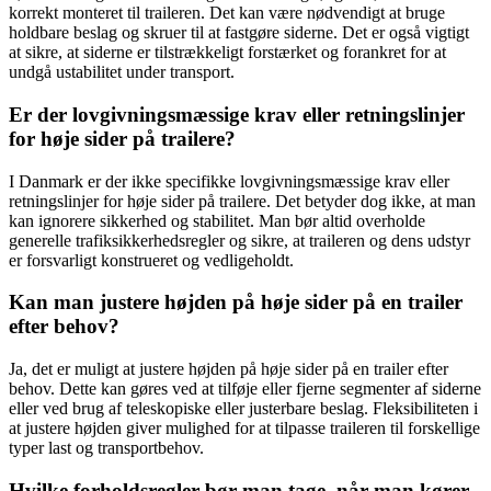
korrekt monteret til traileren. Det kan være nødvendigt at bruge
holdbare beslag og skruer til at fastgøre siderne. Det er også vigtigt
at sikre, at siderne er tilstrækkeligt forstærket og forankret for at
undgå ustabilitet under transport.
Er der lovgivningsmæssige krav eller retningslinjer
for høje sider på trailere?
I Danmark er der ikke specifikke lovgivningsmæssige krav eller
retningslinjer for høje sider på trailere. Det betyder dog ikke, at man
kan ignorere sikkerhed og stabilitet. Man bør altid overholde
generelle trafiksikkerhedsregler og sikre, at traileren og dens udstyr
er forsvarligt konstrueret og vedligeholdt.
Kan man justere højden på høje sider på en trailer
efter behov?
Ja, det er muligt at justere højden på høje sider på en trailer efter
behov. Dette kan gøres ved at tilføje eller fjerne segmenter af siderne
eller ved brug af teleskopiske eller justerbare beslag. Fleksibiliteten i
at justere højden giver mulighed for at tilpasse traileren til forskellige
typer last og transportbehov.
Hvilke forholdsregler bør man tage, når man kører