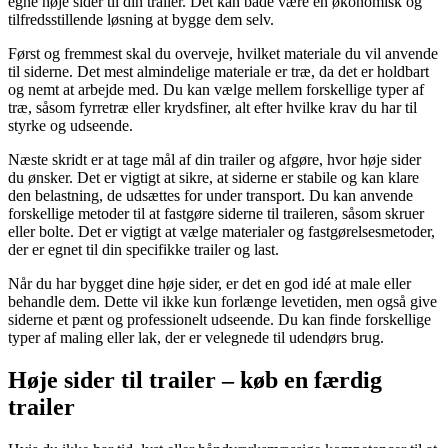
egne høje sider til din trailer. Det kan både være en økonomisk og
tilfredsstillende løsning at bygge dem selv.
Først og fremmest skal du overveje, hvilket materiale du vil anvende
til siderne. Det mest almindelige materiale er træ, da det er holdbart
og nemt at arbejde med. Du kan vælge mellem forskellige typer af
træ, såsom fyrretræ eller krydsfiner, alt efter hvilke krav du har til
styrke og udseende.
Næste skridt er at tage mål af din trailer og afgøre, hvor høje sider
du ønsker. Det er vigtigt at sikre, at siderne er stabile og kan klare
den belastning, de udsættes for under transport. Du kan anvende
forskellige metoder til at fastgøre siderne til traileren, såsom skruer
eller bolte. Det er vigtigt at vælge materialer og fastgørelsesmetoder,
der er egnet til din specifikke trailer og last.
Når du har bygget dine høje sider, er det en god idé at male eller
behandle dem. Dette vil ikke kun forlænge levetiden, men også give
siderne et pænt og professionelt udseende. Du kan finde forskellige
typer af maling eller lak, der er velegnede til udendørs brug.
Høje sider til trailer – køb en færdig
trailer