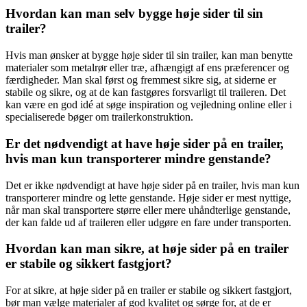
Hvordan kan man selv bygge høje sider til sin
trailer?
Hvis man ønsker at bygge høje sider til sin trailer, kan man benytte
materialer som metalrør eller træ, afhængigt af ens præferencer og
færdigheder. Man skal først og fremmest sikre sig, at siderne er
stabile og sikre, og at de kan fastgøres forsvarligt til traileren. Det
kan være en god idé at søge inspiration og vejledning online eller i
specialiserede bøger om trailerkonstruktion.
Er det nødvendigt at have høje sider på en trailer,
hvis man kun transporterer mindre genstande?
Det er ikke nødvendigt at have høje sider på en trailer, hvis man kun
transporterer mindre og lette genstande. Høje sider er mest nyttige,
når man skal transportere større eller mere uhåndterlige genstande,
der kan falde ud af traileren eller udgøre en fare under transporten.
Hvordan kan man sikre, at høje sider på en trailer
er stabile og sikkert fastgjort?
For at sikre, at høje sider på en trailer er stabile og sikkert fastgjort,
bør man vælge materialer af god kvalitet og sørge for, at de er