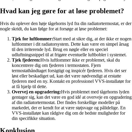
Hvad kan jeg gøre for at løse problemet?
Hvis du oplever den høje tågehorns lyd fra din radiatortermostat, er der
nogle skridt, du kan følge for at forsøge at løse problemet:
Tjek for luftlommer:
Start med at sikre dig, at der ikke er nogen
luftlommer i dit radiatorsystem. Dette kan være en simpel årsag
til den irriterende lyd. Brug en nøgle eller en speciel
udluftningsnippel til at frigøre eventuelle luftbobler i systemet.
Tjek fjederen:
Hvis luftlommer ikke er problemet, skal du
koncentrere dig om fjederen i termostaten. Fjern
termostathåndtaget forsigtigt og inspicér fjederen. Hvis det ser
løst eller beskadiget ud, kan det være nødvendigt at erstatte
fjederen med en ny. Kontakt en professionel VVS-installatør for
at få hjælp til dette.
Overvej en opgradering:
Hvis problemet med tågehorns lyden
gentager sig, kan det være en god idé at overveje en opgradering
af din radiatortermostat. Der findes forskellige modeller på
markedet, der er kendt for at være støjsvage og pålidelige. En
VVS-installatør kan rådgive dig om de bedste muligheder for
din specifikke situation.
Konklusion