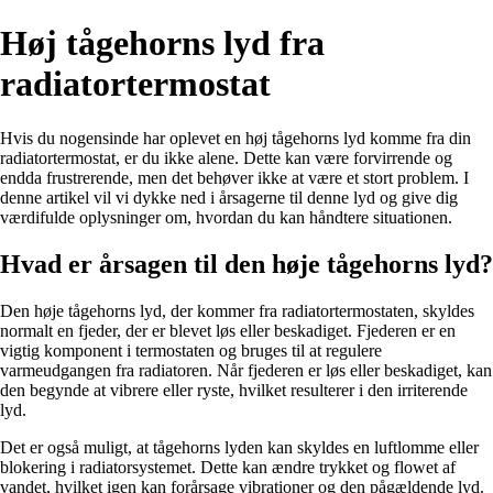
Høj tågehorns lyd fra
radiatortermostat
Hvis du nogensinde har oplevet en høj tågehorns lyd komme fra din
radiatortermostat, er du ikke alene. Dette kan være forvirrende og
endda frustrerende, men det behøver ikke at være et stort problem. I
denne artikel vil vi dykke ned i årsagerne til denne lyd og give dig
værdifulde oplysninger om, hvordan du kan håndtere situationen.
Hvad er årsagen til den høje tågehorns lyd?
Den høje tågehorns lyd, der kommer fra radiatortermostaten, skyldes
normalt en fjeder, der er blevet løs eller beskadiget. Fjederen er en
vigtig komponent i termostaten og bruges til at regulere
varmeudgangen fra radiatoren. Når fjederen er løs eller beskadiget, kan
den begynde at vibrere eller ryste, hvilket resulterer i den irriterende
lyd.
Det er også muligt, at tågehorns lyden kan skyldes en luftlomme eller
blokering i radiatorsystemet. Dette kan ændre trykket og flowet af
vandet, hvilket igen kan forårsage vibrationer og den pågældende lyd.