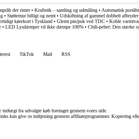
pråb der rimer
•
Kraftstik – samling og udmåling
•
Automatisk portåbn
æg
•
Støttemur billigt og nemt
•
Udskiftning af gammel dobbelt afbryder
rtidigt kørekort i Tyskland
•
Glemt pin/puk ved TDC
•
Koble varmtva
e
•
LED Lysdæmper vil ikke dæmpe 100%
•
Chili-peber: Den stærke o
terest
TikTok
Mail
RSS
e indtægt fra udvalgte køb foretaget gennem vores side.
 links kan give os indtjening gennem affiliateprogrammer. Kopiering elle