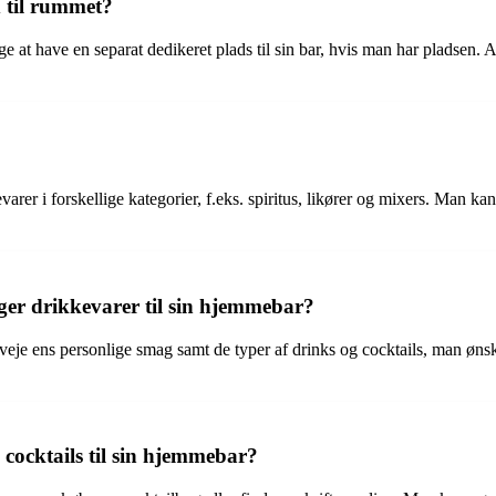
 til rummet?
at have en separat dedikeret plads til sin bar, hvis man har pladsen. Al
rer i forskellige kategorier, f.eks. spiritus, likører og mixers. Man ka
lger drikkevarer til sin hjemmebar?
erveje ens personlige smag samt de typer af drinks og cocktails, man øn
 cocktails til sin hjemmebar?