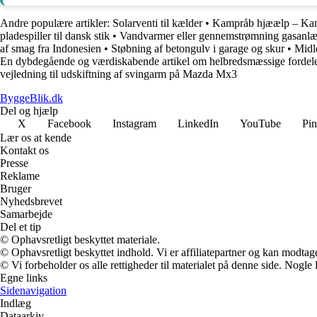
Andre populære artikler:
Solarventi til kælder
•
Kampråb hjæælp – Kam
pladespiller til dansk stik
•
Vandvarmer eller gennemstrømning gasanl
af smag fra Indonesien
•
Støbning af betongulv i garage og skur
•
Midle
En dybdegående og værdiskabende artikel om helbredsmæssige fordel
vejledning til udskiftning af svingarm på Mazda Mx3
ByggeBlik.dk
Del og hjælp
X
Facebook
Instagram
LinkedIn
YouTube
Pin
Lær os at kende
Kontakt os
Presse
Reklame
Bruger
Nyhedsbrevet
Samarbejde
Del et tip
© Ophavsretligt beskyttet materiale.
© Ophavsretligt beskyttet indhold. Vi er affiliatepartner og kan modtag
© Vi forbeholder os alle rettigheder til materialet på denne side. Nogle
Egne links
Sidenavigation
Indlæg
Dataarkiv