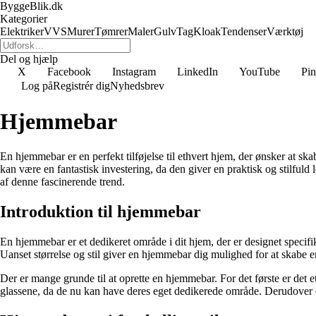
ByggeBlik.dk
Kategorier
Elektriker
VVS
Murer
Tømrer
Maler
Gulv
Tag
Kloak
Tendenser
Værktøj
Del og hjælp
X
Facebook
Instagram
LinkedIn
YouTube
Pin
Log på
Registrér dig
Nyhedsbrev
Hjemmebar
En hjemmebar er en perfekt tilføjelse til ethvert hjem, der ønsker at
kan være en fantastisk investering, da den giver en praktisk og stilful
af denne fascinerende trend.
Introduktion til hjemmebar
En hjemmebar er et dedikeret område i dit hjem, der er designet specifikt
Uanset størrelse og stil giver en hjemmebar dig mulighed for at skabe en
Der er mange grunde til at oprette en hjemmebar. For det første er det 
glassene, da de nu kan have deres eget dedikerede område. Derudover er e