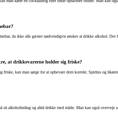
r kan man købe en cocktailbog eller finde opskrifter online. Man kan ogs
mmebar?
mmebar, da ikke alle gæster nødvendigvis ønsker at drikke alkohol. Der f
, at drikkevarerne holder sig friske?
ig friske, kan man sørge for at opbevare dem korrekt. Spiritus og likør
it alkoholindtag og altid drikke med måde. Man kan også overveje at ti