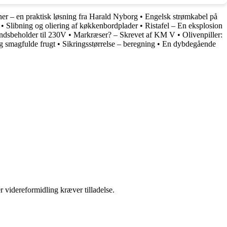
er – en praktisk løsning fra Harald Nyborg
•
Engelsk strømkabel på
•
Slibning og oliering af køkkenbordplader
•
Ristafel – En eksplosion
ndsbeholder til 230V
•
Markræser? – Skrevet af KM V
•
Olivenpiller:
g smagfulde frugt
•
Sikringsstørrelse – beregning
•
En dybdegående
r videreformidling kræver tilladelse.