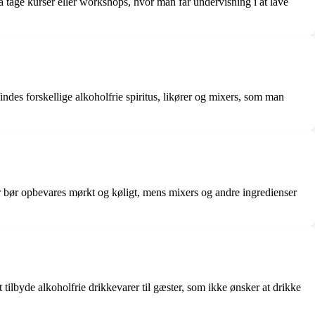
å tage kurser eller workshops, hvor man får undervisning i at lave
indes forskellige alkoholfrie spiritus, likører og mixers, som man
er bør opbevares mørkt og køligt, mens mixers og andre ingredienser
lbyde alkoholfrie drikkevarer til gæster, som ikke ønsker at drikke