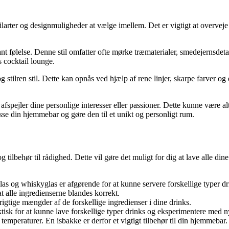
ilarter og designmuligheder at vælge imellem. Det er vigtigt at overveje
t følelse. Denne stil omfatter ofte mørke træmaterialer, smedejernsdetal
 cocktail lounge.
 stilren stil. Dette kan opnås ved hjælp af rene linjer, skarpe farver 
afspejler dine personlige interesser eller passioner. Dette kunne være alt
sse din hjemmebar og gøre den til et unikt og personligt rum.
og tilbehør til rådighed. Dette vil gøre det muligt for dig at lave alle 
las og whiskyglas er afgørende for at kunne servere forskellige typer dr
at alle ingredienserne blandes korrekt.
rigtige mængder af de forskellige ingredienser i dine drinks.
ktisk for at kunne lave forskellige typer drinks og eksperimentere med ny
 temperaturer. En isbakke er derfor et vigtigt tilbehør til din hjemmebar.