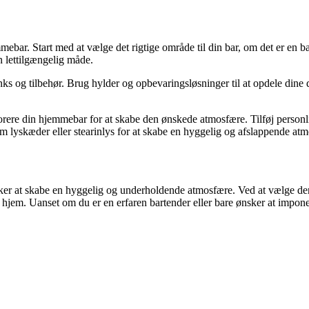
jemmebar. Start med at vælge det rigtige område til din bar, om det er en 
en lettilgængelig måde.
ks og tilbehør. Brug hylder og opbevaringsløsninger til at opdele dine dr
orere din hjemmebar for at skabe den ønskede atmosfære. Tilføj personlig
som lyskæder eller stearinlys for at skabe en hyggelig og afslappende at
sker at skabe en hyggelig og underholdende atmosfære. Ved at vælge den 
et hjem. Uanset om du er en erfaren bartender eller bare ønsker at impon