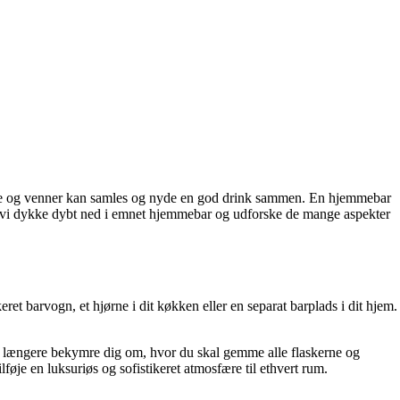
milie og venner kan samles og nyde en god drink sammen. En hjemmebar
l vil vi dykke dybt ned i emnet hjemmebar og udforske de mange aspekter
eret barvogn, et hjørne i dit køkken eller en separat barplads i dit hjem.
kke længere bekymre dig om, hvor du skal gemme alle flaskerne og
øje en luksuriøs og sofistikeret atmosfære til ethvert rum.