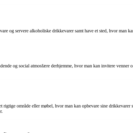
re og servere alkoholiske drikkevarer samt have et sted, hvor man kan 
nde og social atmosfære derhjemme, hvor man kan invitere venner og fa
 rigtige område eller møbel, hvor man kan opbevare sine drikkevarer sa
r.