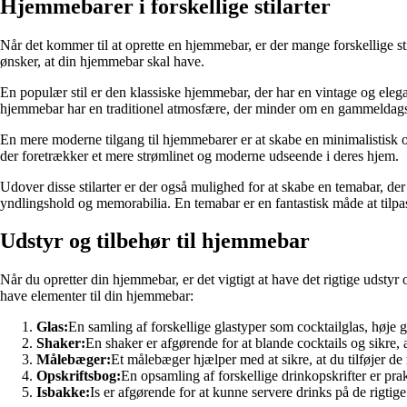
Hjemmebarer i forskellige stilarter
Når det kommer til at oprette en hjemmebar, er der mange forskellige st
ønsker, at din hjemmebar skal have.
En populær stil er den klassiske hjemmebar, der har en vintage og elegan
hjemmebar har en traditionel atmosfære, der minder om en gammeldags
En mere moderne tilgang til hjemmebarer er at skabe en minimalistisk og
der foretrækker et mere strømlinet og moderne udseende i deres hjem.
Udover disse stilarter er der også mulighed for at skabe en temabar, der 
yndlingshold og memorabilia. En temabar er en fantastisk måde at tilpa
Udstyr og tilbehør til hjemmebar
Når du opretter din hjemmebar, er det vigtigt at have det rigtige udstyr 
have elementer til din hjemmebar:
Glas:
En samling af forskellige glastyper som cocktailglas, høje g
Shaker:
En shaker er afgørende for at blande cocktails og sikre, 
Målebæger:
Et målebæger hjælper med at sikre, at du tilføjer de 
Opskriftsbog:
En opsamling af forskellige drinkopskrifter er pra
Isbakke:
Is er afgørende for at kunne servere drinks på de rigtige