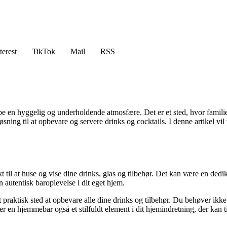
terest
TikTok
Mail
RSS
 skabe en hyggelig og underholdende atmosfære. Det er et sted, hvor fa
d løsning til at opbevare og servere drinks og cocktails. I denne artike
 til at huse og vise dine drinks, glas og tilbehør. Det kan være en dedik
 autentisk baroplevelse i dit eget hjem.
et praktisk sted at opbevare alle dine drinks og tilbehør. Du behøver i
n hjemmebar også et stilfuldt element i dit hjemindretning, der kan tilf