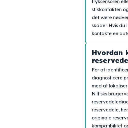
tryksensoren elle
stikkontakten og
det være nødvend
skader. Hvis du i
kontakte en auto
Hvordan k
reservede
For at identifice
diagnosticere pro
med at lokaliser
Nilfisks brugerv
reservedelediagr
reservedele, her
originale reserve
kompatibilitet og