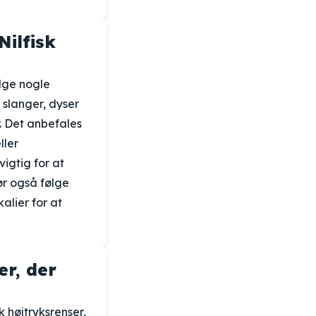
ilfisk
ølge nogle
 slanger, dyser
r. Det anbefales
ller
vigtig for at
ør også følge
lier for at
er, der
 højtryksrenser,