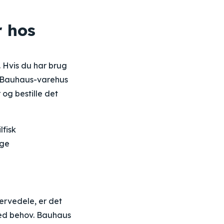
r hos
. Hvis du har brug
le Bauhaus-varehus
og bestille det
lfisk
ige
servedele, er det
 ved behov. Bauhaus