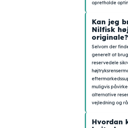
opretholde optim
Kan jeg b
Nilfisk hø
originale?
Selvom der find
generelt at brug
reservedele sikre
højtryksrensermo
eftermarkedssup
muligvis påvirke
alternative rese
vejledning og rå
Hvordan k