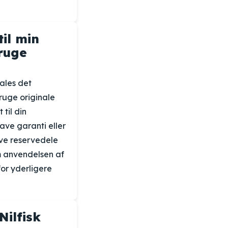
il min
bruge
ales det
bruge originale
 til din
have garanti eller
ve reservedele
m anvendelsen af
for yderligere
Nilfisk