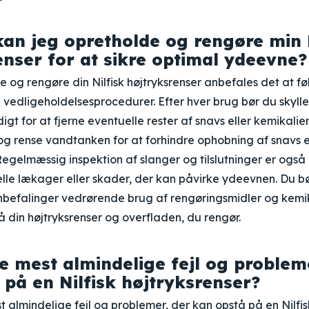
an jeg opretholde og rengøre min N
enser for at sikre optimal ydeevne?
e og rengøre din Nilfisk højtryksrenser anbefales det at f
edligeholdelsesprocedurer. Efter hver brug bør du skylle
igt for at fjerne eventuelle rester af snavs eller kemikalie
g rense vandtanken for at forhindre ophobning af snavs e
 Regelmæssig inspektion af slanger og tilslutninger er også 
le lækager eller skader, der kan påvirke ydeevnen. Du b
befalinger vedrørende brug af rengøringsmidler og kemika
din højtryksrenser og overfladen, du rengør.
e mest almindelige fejl og problem
 på en Nilfisk højtryksrenser?
 almindelige fejl og problemer, der kan opstå på en Nilfisk