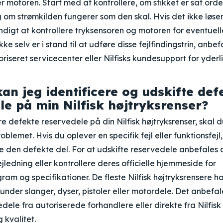
r motoren. Start med at kontrollere, om stikket er sat orden
 om strømkilden fungerer som den skal. Hvis det ikke løse
igt at kontrollere tryksensoren og motoren for eventuelle 
kke selv er i stand til at udføre disse fejlfindingstrin, anbef
riseret servicecenter eller Nilfisks kundesupport for yderl
an jeg identificere og udskifte def
le på min Nilfisk højtryksrenser?
re defekte reservedele på din Nilfisk højtryksrenser, skal d
blemet. Hvis du oplever en specifik fejl eller funktionsfejl
e den defekte del. For at udskifte reservedele anbefales 
ejledning eller kontrollere deres officielle hjemmeside for
am og specifikationer. De fleste Nilfisk højtryksrensere ha
under slanger, dyser, pistoler eller motordele. Det anbefa
dele fra autoriserede forhandlere eller direkte fra Nilfisk 
 kvalitet.