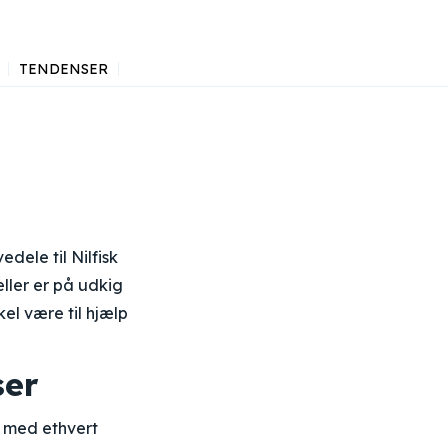
TENDENSER
dele til Nilfisk
eller er på udkig
kel være til hjælp
ser
m med ethvert