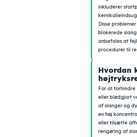
inkluderer start
kemikalieindsugn
Disse problemer 
blokerede slange
anbefales at fej
procedurer til r
Hvordan k
højtryksr
For at forhindre 
eller blødgjort 
af slanger og dy
en høj koncentr
eller tilsætte a
rengøring af sla