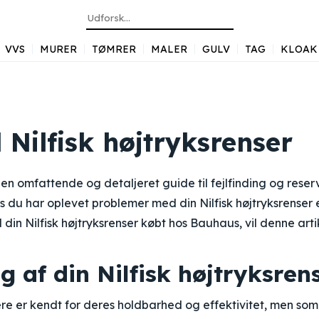
VVS
MURER
TØMRER
MALER
GULV
TAG
KLOAK
l Nilfisk højtryksrenser
en omfattende og detaljeret guide til fejlfinding og reserve
is du har oplevet problemer med din Nilfisk højtryksrenser 
l din Nilfisk højtryksrenser købt hos Bauhaus, vil denne arti
ng af din Nilfisk højtryksren
sere er kendt for deres holdbarhed og effektivitet, men so