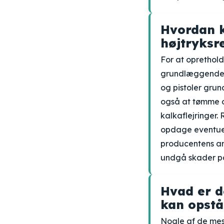
Hvordan k
højtryksr
For at oprethold
grundlæggende v
og pistoler grund
også at tømme o
kalkaflejringer.
opdage eventuel
producentens an
undgå skader på 
Hvad er d
kan opstå
Nogle af de mest