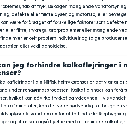
problemer, tab af tryk, lækager, manglende vandforsyning 
ing, defekte eller tætte dyser, og motorstøj eller bevæge
kan være forårsaget af forskellige faktorer som defekte 
r eller filtre, trykregulatorproblemer eller manglende ved
lfinde hver enkelt problem individuelt og følge producen
eparation eller vedligeholdelse.
an jeg forhindre kalkaflejringer i m
enser?
kalkaflejringer i din Nilfisk højtryksrenser er det vigtigt at 
vand under rengøringsprocessen. Kalkaflejringer kan forårs
ser, hvilket kan påvirke trykket og ydeevnen. Hvis vandet 
ation af mineraler, kan det være nødvendigt at bruge en 
ffaldsopløser til vandtanken for at forhindre kalkopbygnin
nger og filtre kan også hjælpe med at forhindre kalkaflejr