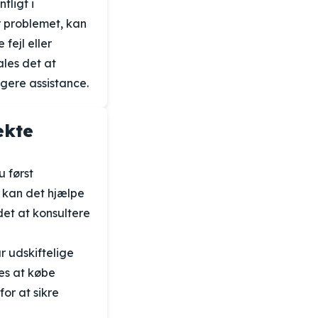
tligt i
r problemet, kan
fejl eller
ales det at
igere assistance.
ekte
u først
, kan det hjælpe
det at konsultere
r udskiftelige
les at købe
for at sikre