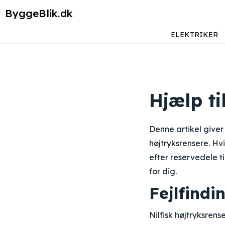
ByggeBlik.dk
ELEKTRIKER
Hjælp ti
Denne artikel giver 
højtryksrensere. Hv
efter reservedele ti
for dig.
Fejlfindi
Nilfisk højtryksren