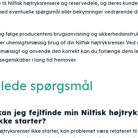
e til Nilfisk højtryksrensere og reservedele, og deres kund
ed eventuelle spørgsmål eller bekymringer vedrørende din
og følge producentens brugsanvisning og sikkerhedsinstruk
ler uhensigtsmæssig brug af din Nilfisk højtryksrenser. Ved
elmæssigt og anvende den korrekt kan du forlænge dens l
segenskaber i lang tid fremover.
illede spørgsmål
n jeg fejlfinde min Nilfisk højtryk
kke starter?
højtryksrenser ikke starter, kan problemet være relateret til