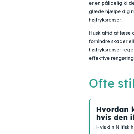
er en pålidelig kild
glæde hjælpe dig m
højtryksrenser.
Husk altid at læse 
forhindre skader el
højtryksrenser reg
effektive rengøring
Ofte st
Hvordan ka
hvis den i
Hvis din Nilfisk 