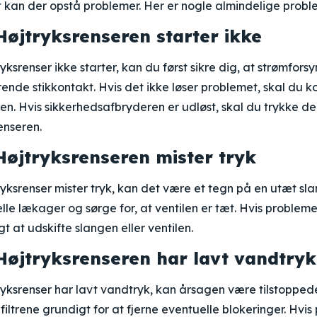
 kan der opstå problemer. Her er nogle almindelige probl
Højtryksrenseren starter ikke
ryksrenser ikke starter, kan du først sikre dig, at strømforsy
rende stikkontakt. Hvis det ikke løser problemet, skal du k
n. Hvis sikkerhedsafbryderen er udløst, skal du trykke den
enseren.
Højtryksrenseren mister tryk
tryksrenser mister tryk, kan det være et tegn på en utæt slan
lle lækager og sørge for, at ventilen er tæt. Hvis probleme
 at udskifte slangen eller ventilen.
Højtryksrenseren har lavt vandtryk
tryksrenser har lavt vandtryk, kan årsagen være tilstoppede 
iltrene grundigt for at fjerne eventuelle blokeringer. Hvi