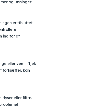
emer og løsninger:
ningen er tilsluttet
ontrollere
 ind for at
ge eller ventil. Tjek
t fortsætter, kan
dyser eller filtre.
s problemet