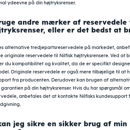
al ydeevne på din højtryksrenser.
ruge andre mærker af reservedele t
jtryksrenser, eller er det bedst at 
es alternative tredjepartsreservedele på markedet, anbef
e originale reservedele til Nilfisk højtryksrensere. Ved at 
r du kompatibilitet og kvalitet, da de er specifikt designet
del. Originale reservedele er også mere tilbøjelige til at 
port fra producenten. Derudover kan brugen af alternati
 garantien på din højtryksrenser. Hvis du har spørgsmål o
rvedele, anbefales det at kontakte Nilfisks kundesupport 
dgivning.
an jeg sikre en sikker brug af min 