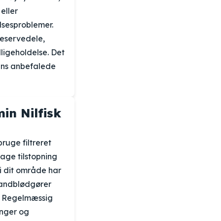
eller
lsesproblemer.
reservedele,
ligeholdelse. Det
tens anbefalede
in Nilfisk
bruge filtreret
age tilstopning
i dit område har
vandblødgører
g. Regelmæssig
inger og