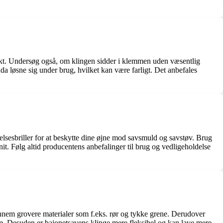
rekt. Undersøg også, om klingen sidder i klemmen uden væsentlig
dda løsne sig under brug, hvilket kan være farligt. Det anbefales
ttelsesbriller for at beskytte dine øjne mod savsmuld og savstøv. Brug
nit. Følg altid producentens anbefalinger til brug og vedligeholdelse
igennem grovere materialer som f.eks. rør og tykke grene. Derudover
rm. Desuden er bajonetsavens klinge mere fleksibel og kan lave mere