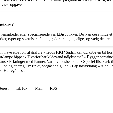
i visse opgaver.
netsav?
byggemarkeder eller specialiserede værktøjsbutikker. Du kan også finde 
er, typer og størrelser af klinger, der er tilgængelige, og vælg den rette
g have elpatron til gasfyr?
•
Trods RKI? Sådan kan du købe en bil hos 
t-lampe bipper
•
Hvorfor har kildevand udløbsdato?
•
Bygger container
haus
•
Erfaringer med Pannex Varmtvandsbeholder
•
Speciel fliseklæb 
Slibning af trægulv: En dybdegående guide
•
Lap udstødning – Alt du 
 i Herregårdssten
terest
TikTok
Mail
RSS