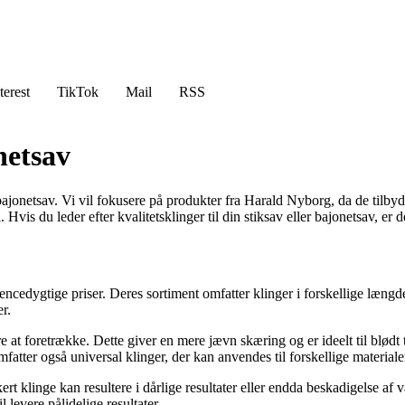
terest
TikTok
Mail
RSS
netsav
g bajonetsav. Vi vil fokusere på produkter fra Harald Nyborg, da de tilby
Hvis du leder efter kvalitetsklinger til din stiksav eller bajonetsav, er de
ncedygtige priser. Deres sortiment omfatter klinger i forskellige længde
r.
t foretrække. Dette giver en mere jævn skæring og er ideelt til blødt tr
tter også universal klinger, der kan anvendes til forskellige materiale
orkert klinge kan resultere i dårlige resultater eller endda beskadigelse
 levere pålidelige resultater.