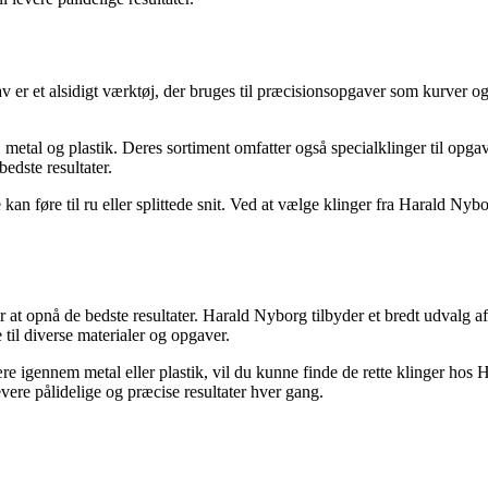
 er et alsidigt værktøj, der bruges til præcisionsopgaver som kurver og l
æ, metal og plastik. Deres sortiment omfatter også specialklinger til op
edste resultater.
ge kan føre til ru eller splittede snit. Ved at vælge klinger fra Harald Nyb
for at opnå de bedste resultater. Harald Nyborg tilbyder et bredt udvalg 
til diverse materialer og opgaver.
skære igennem metal eller plastik, vil du kunne finde de rette klinger ho
vere pålidelige og præcise resultater hver gang.