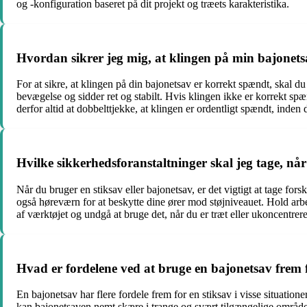
og -konfiguration baseret på dit projekt og træets karakteristika.
Hvordan sikrer jeg mig, at klingen på min bajonet
For at sikre, at klingen på din bajonetsav er korrekt spændt, skal
bevægelse og sidder ret og stabilt. Hvis klingen ikke er korrekt spæ
derfor altid at dobbelttjekke, at klingen er ordentligt spændt, inden
Hvilke sikkerhedsforanstaltninger skal jeg tage, når
Når du bruger en stiksav eller bajonetsav, er det vigtigt at tage for
også høreværn for at beskytte dine ører mod støjniveauet. Hold arbej
af værktøjet og undgå at bruge det, når du er træt eller ukoncentrere
Hvad er fordelene ved at bruge en bajonetsav frem f
En bajonetsav har flere fordele frem for en stiksav i visse situatio
kan bajonetsaven nemt skære i trange og svært tilgængelige områder