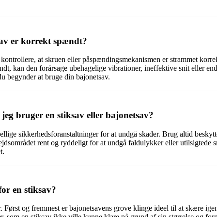
sav er korrekt spændt?
 du kontrollere, at skruen eller påspændingsmekanismen er strammet kor
ndt, kan den forårsage ubehagelige vibrationer, ineffektive snit eller en
 du begynder at bruge din bajonetsav.
 jeg bruger en stiksav eller bajonetsav?
skellige sikkerhedsforanstaltninger for at undgå skader. Brug altid besky
dsområdet rent og ryddeligt for at undgå faldulykker eller utilsigtede s
t.
or en stiksav?
ner. Først og fremmest er bajonetsavens grove klinge ideel til at skære 
, som en stiksav ikke ville kunne klare på grund af sin størrelse og fo