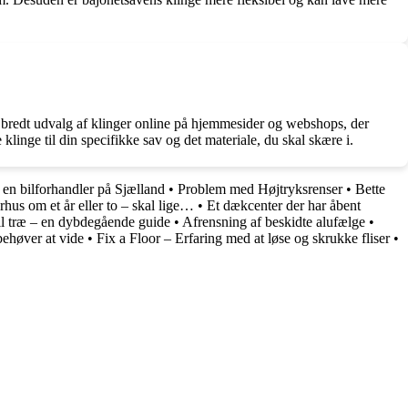
et bredt udvalg af klinger online på hjemmesider og webshops, der
 klinge til din specifikke sav og det materiale, du skal skære i.
en bilforhandler på Sjælland
•
Problem med Højtryksrenser
•
Bette
hus om et år eller to – skal lige…
•
Et dækcenter der har åbent
til træ – en dybdegående guide
•
Afrensning af beskidte alufælge
•
behøver at vide
•
Fix a Floor – Erfaring med at løse og skrukke fliser
•