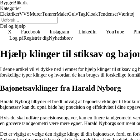
ByggeBlik.dk
Kategorier
Elektriker
VVS
Murer
Tømrer
Maler
Gulv
Tag
Kloak
Tendenser
Værktøj
Del og hjælp
X
Facebook
Instagram
LinkedIn
YouTube
Pin
Log på
Registrér dig
Nyhedsbrev
Hjælp klinger til stiksav og bajo
I denne artikel vil vi dykke ned i emnet for hjælp klinger til stiksav o
forskellige typer klinger og hvordan de kan bruges til forskellige formål. 
Bajonetsavklinger fra Harald Nyborg
Harald Nyborg tilbyder et bredt udvalg af bajonetsavklinger til konkurre
bajonetsav kan du opnå både høj præcision og effektivitet i dine opgave
Hvis du skal udføre præcisionsopgaver, kan en finere tandgeometri være a
en grovere tandgeometri være mere egnet. Harald Nyborgs sortiment omfa
Det er vigtigt at vælge den rigtige klinge til din bajonetsav, fordi en f
Nyborg kan du være sikker på, at du får produkter af høj kvalitet, der vil