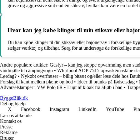
grove og aggressive snit end en stiksav, hvilket kan være en fordel 
Hvor kan jeg købe klinger til min stiksav eller bajo
Du kan købe klinger til din stiksav eller bajonetsav i forskellige 
sælger værktøj og tilbehør. Sørg for at undersøge de forskellige mærk
Andre populære artikler:
Gasfyr – kan jeg stoppe opvarmning men stadi
vindmølle til campingvogn
•
Whirlpool ADP 7515 opvaskemaskine star
Lørdag?
•
Nykøbt overfræser – billig bitsæt og/eller løse dele hos Bau
Forslag til kant mellem plæne og bed
•
Ideer til pranks på fødselsdag
•
Advarselslamper i VW Polo 6R
•
Lugt af kloak fra afløb i bad
•
Trappe
ByggeBlik.dk
Del og hjælp
X
Facebook
Instagram
LinkedIn
YouTube
Pin
Lær os at kende
Kontakt os
Presse
Reklame
Bruger