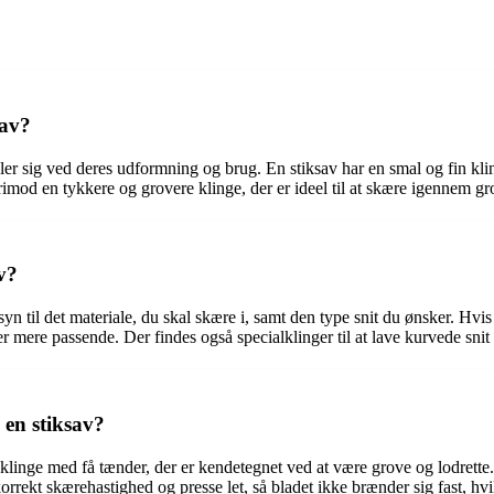
sav?
ler sig ved deres udformning og brug. En stiksav har en smal og fin kli
rimod en tykkere og grovere klinge, der er ideel til at skære igennem g
v?
ensyn til det materiale, du skal skære i, samt den type snit du ønsker. H
er mere passende. Der findes også specialklinger til at lave kurvede snit
 en stiksav?
klinge med få tænder, der er kendetegnet ved at være grove og lodrette. 
rekt skærehastighed og presse let, så bladet ikke brænder sig fast, hvilk