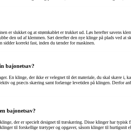
askinen er slukket og at strømkablet er trukket ud. Løs herefter savens 
 skubbe den ud af klemmen. Sæt derefter den nye klinge på plads ved at 
n sidder korrekt fast, inden du tænder for maskinen.
min bajonetsav?
sager. En klinge, der ikke er velegnet til det materiale, du skal skære i, k
ektiv og præcis skæring samt forlænge levetiden på klingen. Derfor anbe
 en bajonetsav?
klinge, der er specielt designet til træskæring. Disse klinger har typisk
linger til forskellige trætyper og opgaver, såsom klinger til hurtigsnit