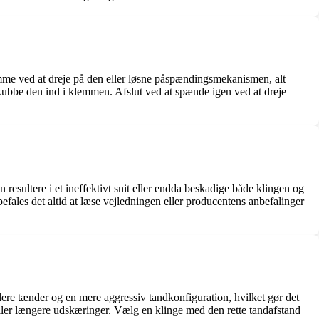
klemme ved at dreje på den eller løsne påspændingsmekanismen, alt
skubbe den ind i klemmen. Afslut ved at spænde igen ved at dreje
an resultere i et ineffektivt snit eller endda beskadige både klingen og
fales det altid at læse vejledningen eller producentens anbefalinger
 flere tænder og en mere aggressiv tandkonfiguration, hvilket gør det
 eller længere udskæringer. Vælg en klinge med den rette tandafstand