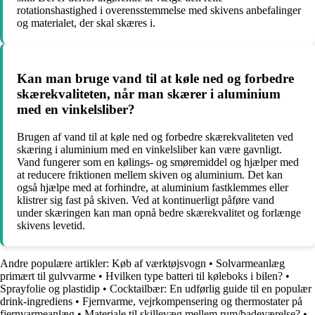
rotationshastighed i overensstemmelse med skivens anbefalinger
og materialet, der skal skæres i.
Kan man bruge vand til at køle ned og forbedre
skærekvaliteten, når man skærer i aluminium
med en vinkelsliber?
Brugen af vand til at køle ned og forbedre skærekvaliteten ved
skæring i aluminium med en vinkelsliber kan være gavnligt.
Vand fungerer som en kølings- og smøremiddel og hjælper med
at reducere friktionen mellem skiven og aluminium. Det kan
også hjælpe med at forhindre, at aluminium fastklemmes eller
klistrer sig fast på skiven. Ved at kontinuerligt påføre vand
under skæringen kan man opnå bedre skærekvalitet og forlænge
skivens levetid.
Andre populære artikler:
Køb af værktøjsvogn
•
Solvarmeanlæg
primært til gulvvarme
•
Hvilken type batteri til køleboks i bilen?
•
Sprayfolie og plastidip
•
Cocktailbær: En udførlig guide til en populær
drink-ingrediens
•
Fjernvarme, vejrkompensering og thermostater på
fjernvarmeanlæg
•
Materiale til skillevæg mellem rum/badeværelse?
•