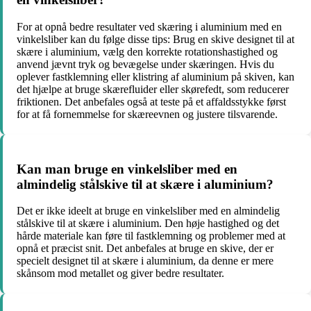
For at opnå bedre resultater ved skæring i aluminium med en
vinkelsliber kan du følge disse tips: Brug en skive designet til at
skære i aluminium, vælg den korrekte rotationshastighed og
anvend jævnt tryk og bevægelse under skæringen. Hvis du
oplever fastklemning eller klistring af aluminium på skiven, kan
det hjælpe at bruge skærefluider eller skørefedt, som reducerer
friktionen. Det anbefales også at teste på et affaldsstykke først
for at få fornemmelse for skæreevnen og justere tilsvarende.
Kan man bruge en vinkelsliber med en
almindelig stålskive til at skære i aluminium?
Det er ikke ideelt at bruge en vinkelsliber med en almindelig
stålskive til at skære i aluminium. Den høje hastighed og det
hårde materiale kan føre til fastklemning og problemer med at
opnå et præcist snit. Det anbefales at bruge en skive, der er
specielt designet til at skære i aluminium, da denne er mere
skånsom mod metallet og giver bedre resultater.