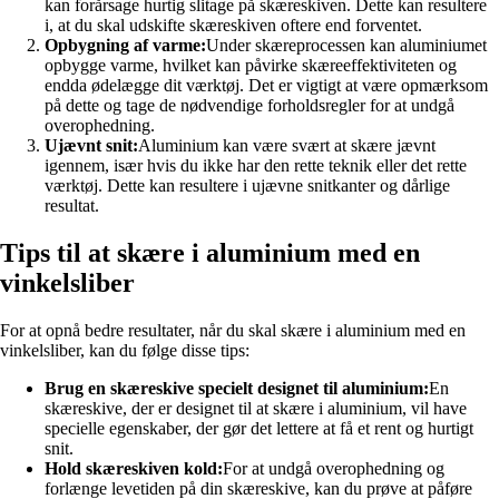
kan forårsage hurtig slitage på skæreskiven. Dette kan resultere
i, at du skal udskifte skæreskiven oftere end forventet.
Opbygning af varme:
Under skæreprocessen kan aluminiumet
opbygge varme, hvilket kan påvirke skæreeffektiviteten og
endda ødelægge dit værktøj. Det er vigtigt at være opmærksom
på dette og tage de nødvendige forholdsregler for at undgå
overophedning.
Ujævnt snit:
Aluminium kan være svært at skære jævnt
igennem, især hvis du ikke har den rette teknik eller det rette
værktøj. Dette kan resultere i ujævne snitkanter og dårlige
resultat.
Tips til at skære i aluminium med en
vinkelsliber
For at opnå bedre resultater, når du skal skære i aluminium med en
vinkelsliber, kan du følge disse tips:
Brug en skæreskive specielt designet til aluminium:
En
skæreskive, der er designet til at skære i aluminium, vil have
specielle egenskaber, der gør det lettere at få et rent og hurtigt
snit.
Hold skæreskiven kold:
For at undgå overophedning og
forlænge levetiden på din skæreskive, kan du prøve at påføre