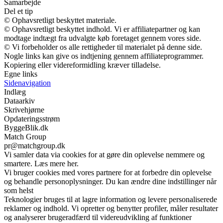
Samarbejde
Del et tip
© Ophavsretligt beskyttet materiale.
© Ophavsretligt beskyttet indhold. Vi er affiliatepartner og kan
modtage indtægt fra udvalgte køb foretaget gennem vores side.
© Vi forbeholder os alle rettigheder til materialet på denne side.
Nogle links kan give os indtjening gennem affiliateprogrammer.
Kopiering eller videreformidling kræver tilladelse.
Egne links
Sidenavigation
Indlæg
Dataarkiv
Skrivehjørne
Opdateringsstrøm
ByggeBlik.dk
Match Group
pr@matchgroup.dk
Vi samler data via cookies for at gøre din oplevelse nemmere og
smartere. Læs mere her.
Vi bruger cookies med vores partnere for at forbedre din oplevelse
og behandle personoplysninger. Du kan ændre dine indstillinger når
som helst
Teknologier bruges til at lagre information og levere personaliserede
reklamer og indhold. Vi opretter og benytter profiler, måler resultater
og analyserer brugeradfærd til videreudvikling af funktioner