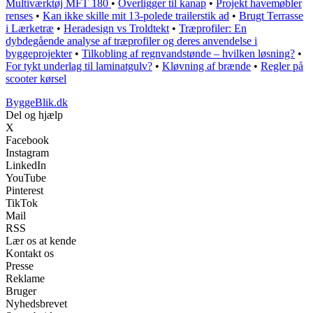
Multiværktøj MFT 180
•
Overligger til kanap
•
Projekt havemøbler
renses
•
Kan ikke skille mit 13-polede trailerstik ad
•
Brugt Terrasse
i Lærketræ
•
Heradesign vs Troldtekt
•
Træprofiler: En
dybdegående analyse af træprofiler og deres anvendelse i
byggeprojekter
•
Tilkobling af regnvandstønde – hvilken løsning?
•
For tykt underlag til laminatgulv?
•
Kløvning af brænde
•
Regler på
scooter kørsel
ByggeBlik.dk
Del og hjælp
X
Facebook
Instagram
LinkedIn
YouTube
Pinterest
TikTok
Mail
RSS
Lær os at kende
Kontakt os
Presse
Reklame
Bruger
Nyhedsbrevet