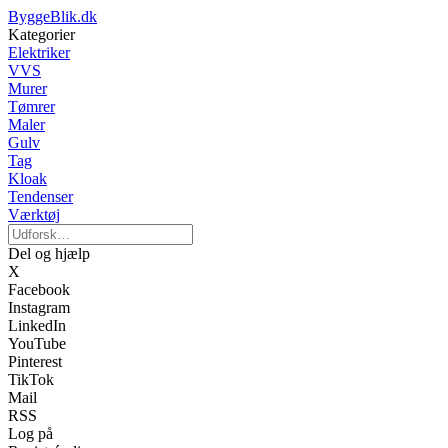
ByggeBlik.dk
Kategorier
Elektriker
VVS
Murer
Tømrer
Maler
Gulv
Tag
Kloak
Tendenser
Værktøj
Del og hjælp
X
Facebook
Instagram
LinkedIn
YouTube
Pinterest
TikTok
Mail
RSS
Log på