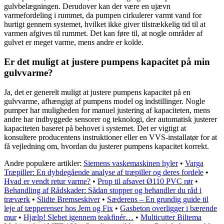
gulvbelægningen. Derudover kan der være en ujævn
varmefordeling i rummet, da pumpen cirkulerer varmt vand for
hurtigt gennem systemet, hvilket ikke giver tilstrækkelig tid til at
varmen afgives til rummet. Det kan føre til, at nogle områder af
gulvet er meget varme, mens andre er kolde.
Er det muligt at justere pumpens kapacitet på min
gulvvarme?
Ja, det er generelt muligt at justere pumpens kapacitet på en
gulvvarme, afhængigt af pumpens model og indstillinger. Nogle
pumper har muligheden for manuel justering af kapaciteten, mens
andre har indbyggede sensorer og teknologi, der automatisk justerer
kapaciteten baseret på behovet i systemet. Det er vigtigt at
konsultere producentens instruktioner eller en VVS-installatør for at
få vejledning om, hvordan du justerer pumpens kapacitet korrekt.
Andre populære artikler:
Siemens vaskemaskinen hyler
•
Varga
Træpiller: En dybdegående analyse af træpiller og deres fordele
•
Hvad er vendt retur varme?
•
Prop til afsavet Ø110 PVC rør
•
Behandling af Rådskader: Sådan stopper og behandler du råd i
træværk
•
Slidte Bremseskiver
•
Sæderens – En grundig guide til
leje af tæpperenser hos Jem og Fix
•
Gasbeton overligger i bærende
mur
•
Hjælp! Slebet igennem teakfinér…
•
Multicutter Biltema