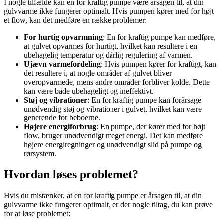
I nogle tilfælde kan en for kraftig pumpe være årsagen til, at din
gulvvarme ikke fungerer optimalt. Hvis pumpen kører med for højt
et flow, kan det medføre en række problemer:
For hurtig opvarmning
: En for kraftig pumpe kan medføre,
at gulvet opvarmes for hurtigt, hvilket kan resultere i en
ubehagelig temperatur og dårlig regulering af varmen.
Ujævn varmefordeling
: Hvis pumpen kører for kraftigt, kan
det resultere i, at nogle områder af gulvet bliver
overopvarmede, mens andre områder forbliver kolde. Dette
kan være både ubehageligt og ineffektivt.
Støj og vibrationer
: En for kraftig pumpe kan forårsage
unødvendig støj og vibrationer i gulvet, hvilket kan være
generende for beboerne.
Højere energiforbrug
: En pumpe, der kører med for højt
flow, bruger unødvendigt meget energi. Det kan medføre
højere energiregninger og unødvendigt slid på pumpe og
rørsystem.
Hvordan løses problemet?
Hvis du mistænker, at en for kraftig pumpe er årsagen til, at din
gulvvarme ikke fungerer optimalt, er der nogle tiltag, du kan prøve
for at løse problemet: