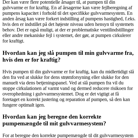
Der kan være flere potentielle årsager til, at pumpen til din
gulvvarme er for kraftig. En af årsagerne kan være fejlberegning af
pumpens kapacitet i forhold til det specifikke gulvvarmesystem. En
anden årsag kan være forkert indstilling af pumpens hastighed, f.eks.
hvis den er indstillet på det højeste niveau uden hensyn til systemets
behov. Det er også muligt, at der er problematiske ventilindstillinger
eller andre mekaniske fejl i systemet, der gør, at pumpen cirkulerer
for kraftigt.
Hvordan kan jeg slå pumpen til min gulvvarme fra,
hvis den er for kraftig?
Hvis pumpen til din gulvvarme er for kraftig, kan du midlertidigt slå
den fra ved at slukke for dens strømforsyning eller slukke for den
manuelt via dens betjeningspanel. Ved at slå pumpen fra vil du
stoppe cirkulationen af varmt vand og dermed reducere risikoen for
overophedning i gulvvarmesystemet. Dog er det vigtigt at få
foretaget en korrekt justering og reparation af pumpen, så den kan
fungere optimalt igen.
Hvordan kan jeg beregne den korrekte
pumpemængde til mit gulvvarmesystem?
For at beregne den korrekte pumpemængde til dit gulvvarmesystem