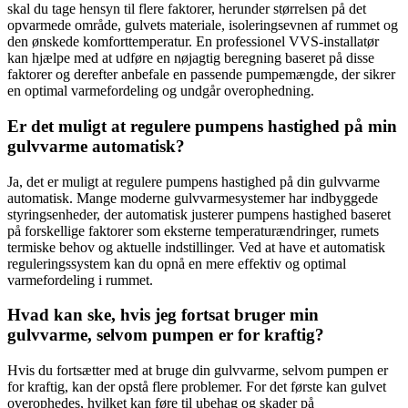
skal du tage hensyn til flere faktorer, herunder størrelsen på det
opvarmede område, gulvets materiale, isoleringsevnen af rummet og
den ønskede komforttemperatur. En professionel VVS-installatør
kan hjælpe med at udføre en nøjagtig beregning baseret på disse
faktorer og derefter anbefale en passende pumpemængde, der sikrer
en optimal varmefordeling og undgår overophedning.
Er det muligt at regulere pumpens hastighed på min
gulvvarme automatisk?
Ja, det er muligt at regulere pumpens hastighed på din gulvvarme
automatisk. Mange moderne gulvvarmesystemer har indbyggede
styringsenheder, der automatisk justerer pumpens hastighed baseret
på forskellige faktorer som eksterne temperaturændringer, rumets
termiske behov og aktuelle indstillinger. Ved at have et automatisk
reguleringssystem kan du opnå en mere effektiv og optimal
varmefordeling i rummet.
Hvad kan ske, hvis jeg fortsat bruger min
gulvvarme, selvom pumpen er for kraftig?
Hvis du fortsætter med at bruge din gulvvarme, selvom pumpen er
for kraftig, kan der opstå flere problemer. For det første kan gulvet
overophedes, hvilket kan føre til ubehag og skader på