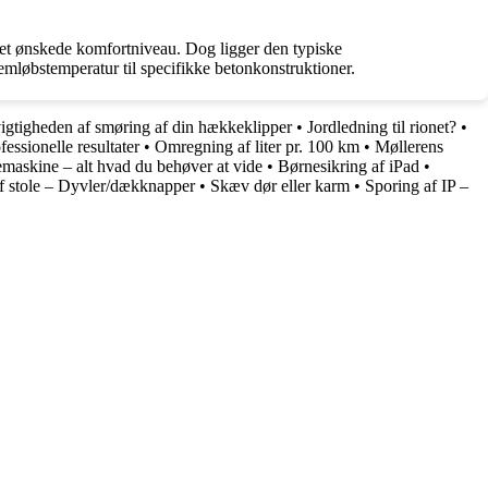
 det ønskede komfortniveau. Dog ligger den typiske
emløbstemperatur til specifikke betonkonstruktioner.
vigtigheden af smøring af din hækkeklipper
•
Jordledning til rionet?
•
essionelle resultater
•
Omregning af liter pr. 100 km
•
Møllerens
emaskine – alt hvad du behøver at vide
•
Børnesikring af iPad
•
f stole – Dyvler/dækknapper
•
Skæv dør eller karm
•
Sporing af IP –