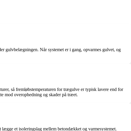
er gulvbelægningen. Når systemet er i gang, opvarmes gulvet, og
urer, så fremløbstemperaturen for trægulve er typisk lavere end for
ytte mod overophedning og skader på træet.
 at lægge et isoleringslag mellem betondækket og varmesystemet.