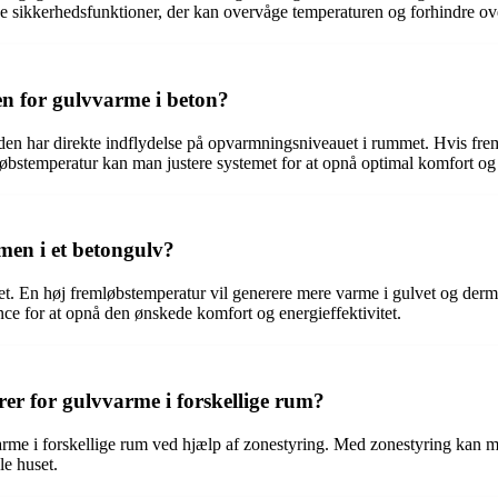
e sikkerhedsfunktioner, der kan overvåge temperaturen og forhindre o
en for gulvvarme i beton?
den har direkte indflydelse på opvarmningsniveauet i rummet. Hvis frem
øbstemperatur kan man justere systemet for at opnå optimal komfort og e
en i et betongulv?
et. En høj fremløbstemperatur vil generere mere varme i gulvet og de
alance for at opnå den ønskede komfort og energieffektivitet.
rer for gulvvarme i forskellige rum?
vvarme i forskellige rum ved hjælp af zonestyring. Med zonestyring kan 
le huset.