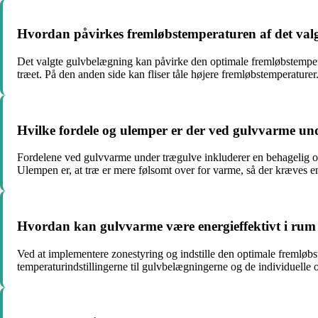
Hvordan påvirkes fremløbstemperaturen af det val
Det valgte gulvbelægning kan påvirke den optimale fremløbstemper
træet. På den anden side kan fliser tåle højere fremløbstemperatur
Hvilke fordele og ulemper er der ved gulvvarme un
Fordelene ved gulvvarme under trægulve inkluderer en behagelig og
Ulempen er, at træ er mere følsomt over for varme, så der kræves en
Hvordan kan gulvvarme være energieffektivt i rum
Ved at implementere zonestyring og indstille den optimale fremløbs
temperaturindstillingerne til gulvbelægningerne og de individuel