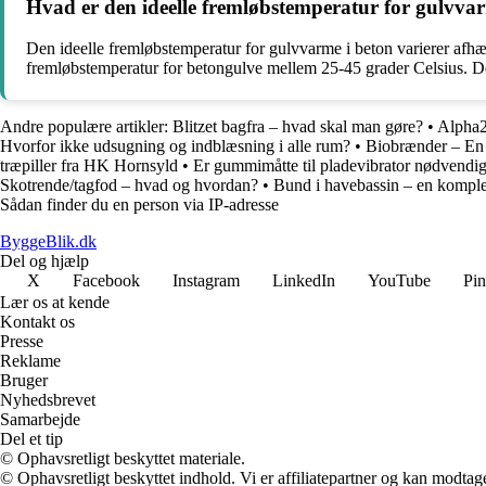
Hvad er den ideelle fremløbstemperatur for gulvva
Den ideelle fremløbstemperatur for gulvvarme i beton varierer afhæ
fremløbstemperatur for betongulve mellem 25-45 grader Celsius. Det
Andre populære artikler:
Blitzet bagfra – hvad skal man gøre?
•
Alpha2
Hvorfor ikke udsugning og indblæsning i alle rum?
•
Biobrænder – En 
træpiller fra HK Hornsyld
•
Er gummimåtte til pladevibrator nødvendi
Skotrende/tagfod – hvad og hvordan?
•
Bund i havebassin – en komple
Sådan finder du en person via IP-adresse
ByggeBlik.dk
Del og hjælp
X
Facebook
Instagram
LinkedIn
YouTube
Pin
Lær os at kende
Kontakt os
Presse
Reklame
Bruger
Nyhedsbrevet
Samarbejde
Del et tip
© Ophavsretligt beskyttet materiale.
© Ophavsretligt beskyttet indhold. Vi er affiliatepartner og kan modtag