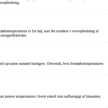
verophedning.
løbstemperaturen er for høj, kan det resultere i overophedning af
nergieffektivitet.
rmed opvarme rummet hurtigere. Omvendt, hvis fremløbstemperaturen
man justere temperaturen i hvert enkelt rum uafhængigt af hinanden,