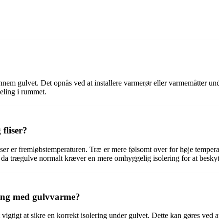
em gulvet. Det opnås ved at installere varmerør eller varmemåtter und
eling i rummet.
fliser?
er er fremløbstemperaturen. Træ er mere følsomt over for høje temperat
ig, da trægulve normalt kræver en mere omhyggelig isolering for at besk
ing med gulvvarme?
gtigt at sikre en korrekt isolering under gulvet. Dette kan gøres ved