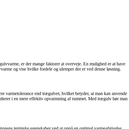
lvvarme, er der mange faktorer at overveje. En mulighed er at have
lvvarme og vise hvilke fordele og ulemper der er ved denne løsning.
ere varmetolerance end trægulvet, hvilket betyder, at man kan anvende
sulterer i en mere effektiv opvarmning af rummet. Med trægulv bør man
 betonens termiske egenskaber ved at opnå en optimal varmeafgivelse.