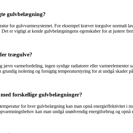
gte gulvbelægning?
atur for gulvvarmesystemet. For eksempel kræver trægulve normalt lav
er. Det er vigtigt at kende gulvbelægningens egenskaber for at justere 
der trægulve?
 jævn varmefordeling, ingen synlige radiatorer eller varmeelementer sa
 grundig isolering og forsigtig temperaturstyring for at undgå skader på
 med forskellige gulvbelægninger?
temperatur for hver gulvbelægning kan man opnå energieffektivitet i ru
le opvarmningsbehov kan man undgå unødvendig energiforbrug og opnå en