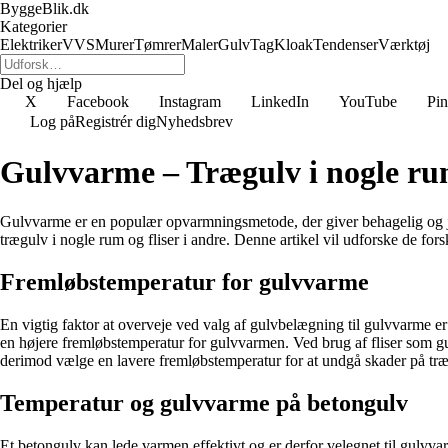
ByggeBlik.dk
Kategorier
Elektriker
VVS
Murer
Tømrer
Maler
Gulv
Tag
Kloak
Tendenser
Værktøj
Del og hjælp
X
Facebook
Instagram
LinkedIn
YouTube
Pin
Log på
Registrér dig
Nyhedsbrev
Gulvvarme – Trægulv i nogle rum
Gulvvarme er en populær opvarmningsmetode, der giver behagelig og j
trægulv i nogle rum og fliser i andre. Denne artikel vil udforske de fo
Fremløbstemperatur for gulvvarme
En vigtig faktor at overveje ved valg af gulvbelægning til gulvvarme 
en højere fremløbstemperatur for gulvvarmen. Ved brug af fliser som 
derimod vælge en lavere fremløbstemperatur for at undgå skader på træ
Temperatur og gulvvarme på betongulv
Et betongulv kan lede varmen effektivt og er derfor velegnet til gulvv