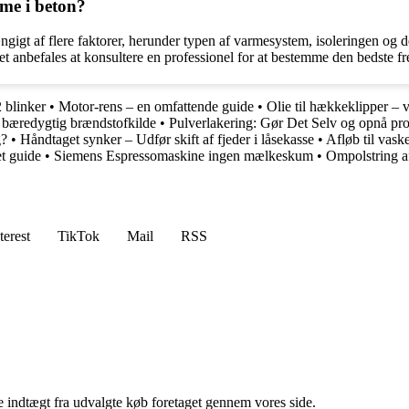
rme i beton?
ngigt af flere faktorer, herunder typen af varmesystem, isoleringen og
 anbefales at konsultere en professionel for at bestemme den bedste fr
 blinker
•
Motor-rens – en omfattende guide
•
Olie til hækkeklipper – 
bæredygtig brændstofkilde
•
Pulverlakering: Gør Det Selv og opnå prof
g?
•
Håndtaget synker – Udfør skift af fjeder i låsekasse
•
Afløb til vask
t guide
•
Siemens Espressomaskine ingen mælkeskum
•
Ompolstring a
terest
TikTok
Mail
RSS
e indtægt fra udvalgte køb foretaget gennem vores side.