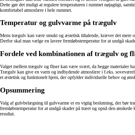
Dette gør det muligt at regulere temperaturen i rummet nøjagtigt, samt
komfortabel atmosfære i hele rummet.
Temperatur og gulvvarme på trægulv
Mens trægulv kan være smukt og æstetisk tiltalende, kræver det mere 
Derfor skal man vælge en lavere fremløbstemperatur for at undgå skader på
Fordele ved kombinationen af trægulv og f
Valget mellem trægulv og fliser kan være svært, da begge materialer ha
Trægulv kan give en varm og indbydende atmosfære i f.eks. soveværels
et æstetisk og funktionelt hjem, der opfylder individuelle behov og øns
Opsummering
Valg af gulvbelægning til gulvvarme er en vigtig beslutning, der bør tr
fremløbstemperatur for at undgå skader på træet og opnå den ønskede ko
resultat.