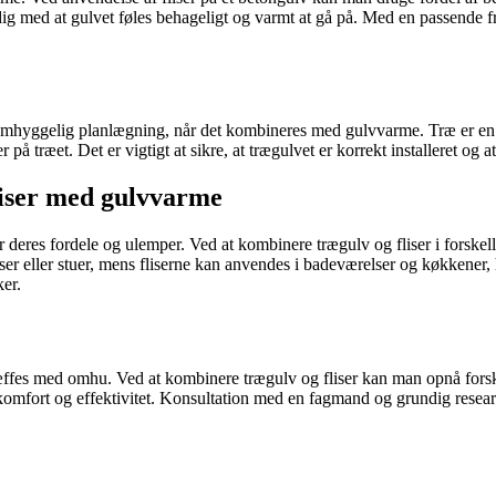
idig med at gulvet føles behageligt og varmt at gå på. Med en passende
omhyggelig planlægning, når det kombineres med gulvvarme. Træ er en o
 træet. Det er vigtigt at sikre, at trægulvet er korrekt installeret og at
liser med gulvvarme
r deres fordele og ulemper. Ved at kombinere trægulv og fliser i forske
er eller stuer, mens fliserne kan anvendes i badeværelser og køkkener
ker.
æffes med omhu. Ved at kombinere trægulv og fliser kan man opnå forskell
mfort og effektivitet. Konsultation med en fagmand og grundig research