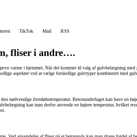
terest
TikTok
Mail
RSS
, fliser i andre….
ævn varme i hjemmet. Når det kommer til valg af gulvbelægning med gu
rskellige aspekter ved at vælge forskellige gulvtyper kombineret med gu
er den nødvendige fremløbstemperatur. Betonunderlaget kan have en høj
gulvbelægning kan man derfor anvende en højere temperatur, hvilket re
et.
arme. Ved anvendelse af fliser på et betongulv kan man drage fordel af