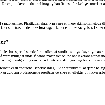
e er populære i industriel brug og kan findes i forskellige størrelser 
l sandblæsning. Plastikgranulater kan være en mere skånsom metode til f
erialer som træ, da det ikke forårsager skader eller beskadigelser. Det 
ler?
indes hos specialiserede forhandlere af sandblæsningsudstyr og materialer
så være muligt at finde sådanne materialer online hos leverandører af ind
riser og få rådgivning om hvilket materiale der egner sig bedst til din s
ternativer til traditionel sandblæsning. De er effektive til at fjerne bel
kan du opnå professionelle resultater og sikre en effektiv og sikker arb