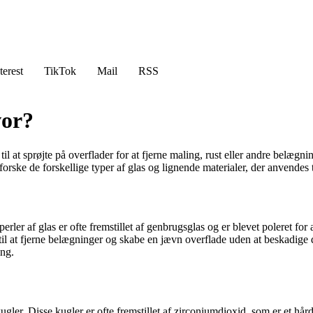
terest
TikTok
Mail
RSS
vor?
 til at sprøjte på overflader for at fjerne maling, rust eller andre belæg
udforske de forskellige typer af glas og lignende materialer, der anvende
perler af glas er ofte fremstillet af genbrugsglas og er blevet poleret for
ve til at fjerne belægninger og skabe en jævn overflade uden at beskadige 
ing.
ler. Disse kugler er ofte fremstillet af zirconiumdioxid, som er et hårdt