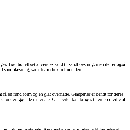
ninger. Traditionelt set anvendes sand til sandblæsning, men der er også
s til sandblæsning, samt hvor du kan finde dem.
 at få en rund form og en glat overflade. Glasperler er kendt for deres
det underliggende materiale. Glasperler kan bruges til en bred vifte af
 og holdbart materiale. Keramiske kugler er ideelle til fjernelse af