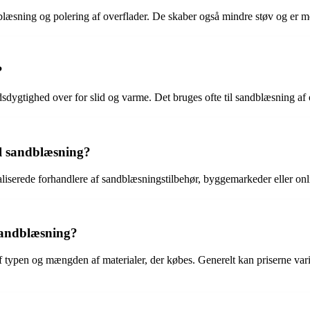
sandblæsning og polering af overflader. De skaber også mindre støv og
?
dsdygtighed over for slid og varme. Det bruges ofte til sandblæsning af 
il sandblæsning?
aliserede forhandlere af sandblæsningstilbehør, byggemarkeder eller onl
 sandblæsning?
f typen og mængden af materialer, der købes. Generelt kan priserne varie