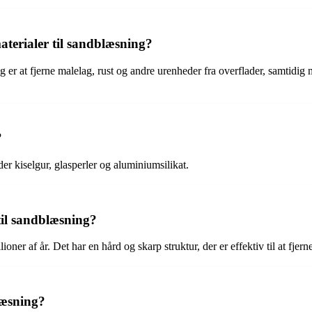
aterialer til sandblæsning?
ng er at fjerne malelag, rust og andre urenheder fra overflader, samtidi
?
der kiselgur, glasperler og aluminiumsilikat.
 til sandblæsning?
ioner af år. Det har en hård og skarp struktur, der er effektiv til at fjer
læsning?