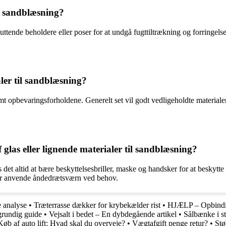
il sandblæsning?
uttende beholdere eller poser for at undgå fugttiltrækning og forringelse
ler til sandblæsning?
t opbevaringsforholdene. Generelt set vil godt vedligeholdte materialer
glas eller lignende materialer til sandblæsning?
s det altid at bære beskyttelsesbriller, maske og handsker for at beskyt
eller anvende åndedrætsværn ved behov.
 analyse
•
Træterrasse dækker for krybekælder rist
•
HJÆLP – Opbindin
grundig guide
•
Vejsalt i bedet – En dybdegående artikel
•
Sålbænke i s
Køb af auto lift: Hvad skal du overveje?
•
Vægtafgift penge retur?
•
Stø