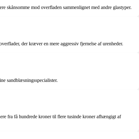
 er mere skånsomme mod overfladen sammenlignet med andre glastyper.
overflader, der kræver en mere aggressiv fjernelse af urenheder.
ine sandblæsningsspecialister.
re fra få hundrede kroner til flere tusinde kroner afhængigt af