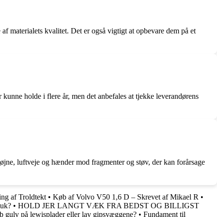
 af materialets kvalitet. Det er også vigtigt at opbevare dem på et
 kunne holde i flere år, men det anbefales at tjekke leverandørens
te øjne, luftveje og hænder mod fragmenter og støv, der kan forårsage
g af Troldtekt
•
Køb af Volvo V50 1,6 D – Skrevet af Mikael R
•
tuk?
•
HOLD JER LANGT VÆK FRA BEDST OG BILLIGST
b gulv på lewisplader eller lav gipsvæggene?
•
Fundament til