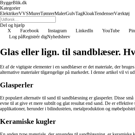
ByggeBlik.dk
Kategorier
Elektriker
VVS
Murer
Tømrer
Maler
Gulv
Tag
Kloak
Tendenser
Værktøj
Del og hjælp
X
Facebook
Instagram
LinkedIn
YouTube
Pin
Log på
Registrér dig
Nyhedsbrev
Glas eller lign. til sandblæser. H
Et af de vigtigste elementer i en sandblæser er det materiale, der bruges
alternative materialer tilgængelige på markedet. I denne artikel vil vi 
Glasperler
Et populært alternativ til sand til sandblæsning er glasperler. Disse små 
evne til at give et mere subtilt og glat resultat end sand. De er effekti
applikationer, herunder i bilindustrien, metalproduktion og møbelpolstr
Keramiske kugler
En anden type materiale, der anvendes til sandblæsning, er keramiske kug