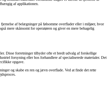
afhængig af applikationen.
jernelse af belægninger på følsomme overflader eller i miljøer, hvor
er også mere skånsomt for operatøren og giver en mere behagelig
. Disse forretninger tilbyder ofte et bredt udvalg af forskellige
ustriel forsyning eller hos forhandlere af specialiserede materialer. Det
pecifikke opgave.
ægninger og skabe en ren og jævn overflade. Ved at finde det rette
ejdsproces.