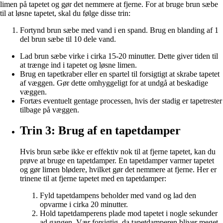
limen på tapetet og gør det nemmere at fjerne. For at bruge brun sæbe
til at løsne tapetet, skal du følge disse trin:
Fortynd brun sæbe med vand i en spand. Brug en blanding af 1
del brun sæbe til 10 dele vand.
Lad brun sæbe virke i cirka 15-20 minutter. Dette giver tiden til
at trænge ind i tapetet og løsne limen.
Brug en tapetkraber eller en spartel til forsigtigt at skrabe tapetet
af væggen. Gør dette omhyggeligt for at undgå at beskadige
væggen.
Fortæs eventuelt gentage processen, hvis der stadig er tapetrester
tilbage på væggen.
Trin 3: Brug af en tapetdamper
Hvis brun sæbe ikke er effektiv nok til at fjerne tapetet, kan du
prøve at bruge en tapetdamper. En tapetdamper varmer tapetet
og gør limen blødere, hvilket gør det nemmere at fjerne. Her er
trinene til at fjerne tapetet med en tapetdamper:
Fyld tapetdampens beholder med vand og lad den
opvarme i cirka 20 minutter.
Hold tapetdamperens plade mod tapetet i nogle sekunder
ad gangen. Vær forsigtig, da tapetdamperen bliver meget