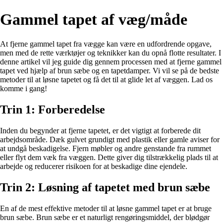
Gammel tapet af væg/måde
At fjerne gammel tapet fra vægge kan være en udfordrende opgave,
men med de rette værktøjer og teknikker kan du opnå flotte resultater. I
denne artikel vil jeg guide dig gennem processen med at fjerne gammel
tapet ved hjælp af brun sæbe og en tapetdamper. Vi vil se på de bedste
metoder til at løsne tapetet og få det til at glide let af væggen. Lad os
komme i gang!
Trin 1: Forberedelse
Inden du begynder at fjerne tapetet, er det vigtigt at forberede dit
arbejdsområde. Dæk gulvet grundigt med plastik eller gamle aviser for
at undgå beskadigelse. Fjern møbler og andre genstande fra rummet
eller flyt dem væk fra væggen. Dette giver dig tilstrækkelig plads til at
arbejde og reducerer risikoen for at beskadige dine ejendele.
Trin 2: Løsning af tapetet med brun sæbe
En af de mest effektive metoder til at løsne gammel tapet er at bruge
brun sæbe. Brun sæbe er et naturligt rengøringsmiddel, der blødgør