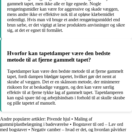
gammelt tapet, men ikke alle er lige egnede. Nogle
rengøringsmidler kan være for aggressive og skade væggen,
mens andre ikke er effektive nok til at opløse klæbemidlet
ordentligt. Hvis man vil bruge et andet rengøringsmiddel end
brun sæbe, er det vigtigt at læse produktets anvisninger og sikre
sig, at det er egnet til formålet.
Hvorfor kan tapetdamper være den bedste
metode til at fjerne gammelt tapet?
Tapetdamper kan være den bedste metode til at fjerne gammelt
tapet, fordi dampen blødgør tapetet, hvilket gør det nemt at
skrabe af væggen. Det er en skånsom metode, der minimerer
risikoen for at beskadige væggen, og den kan være særlig
effektiv til at fjerne tykke lag af gammelt tapet. Tapetdamperen
kan også spare tid og arbejdsindsats i forhold til at skulle skrabe
og pille tapetet af manuelt.
Andre populære artikler:
Pivende hjul
•
Maling af
gummi/plastbelægning i badeværelse
•
Bogstaver til ord – Lav ord
med bogstaver
•
Negativ camber – hvad er det, og hvordan påvirker