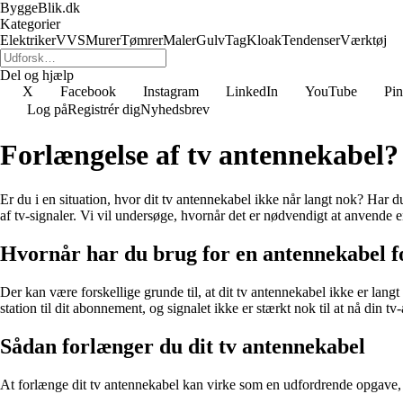
ByggeBlik.dk
Kategorier
Elektriker
VVS
Murer
Tømrer
Maler
Gulv
Tag
Kloak
Tendenser
Værktøj
Del og hjælp
X
Facebook
Instagram
LinkedIn
YouTube
Pin
Log på
Registrér dig
Nyhedsbrev
Forlængelse af tv antennekabel?
Er du i en situation, hvor dit tv antennekabel ikke når langt nok? Har d
af tv-signaler. Vi vil undersøge, hvornår det er nødvendigt at anvend
Hvornår har du brug for en antennekabel 
Der kan være forskellige grunde til, at dit tv antennekabel ikke er langt 
station til dit abonnement, og signalet ikke er stærkt nok til at nå din
Sådan forlænger du dit tv antennekabel
At forlænge dit tv antennekabel kan virke som en udfordrende opgave, me