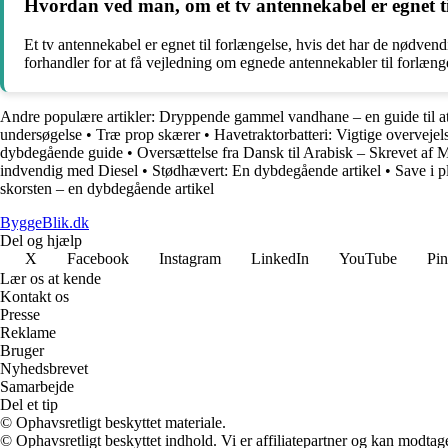
Hvordan ved man, om et tv antennekabel er egnet ti
Et tv antennekabel er egnet til forlængelse, hvis det har de nødvendi
forhandler for at få vejledning om egnede antennekabler til forlæng
Andre populære artikler:
Dryppende gammel vandhane – en guide til at
undersøgelse
•
Træ prop skærer
•
Havetraktorbatteri: Vigtige overvejel
dybdegående guide
•
Oversættelse fra Dansk til Arabisk – Skrevet af 
indvendig med Diesel
•
Stødhævert: En dybdegående artikel
•
Save i p
skorsten – en dybdegående artikel
ByggeBlik.dk
Del og hjælp
X
Facebook
Instagram
LinkedIn
YouTube
Pin
Lær os at kende
Kontakt os
Presse
Reklame
Bruger
Nyhedsbrevet
Samarbejde
Del et tip
© Ophavsretligt beskyttet materiale.
© Ophavsretligt beskyttet indhold. Vi er affiliatepartner og kan modtag