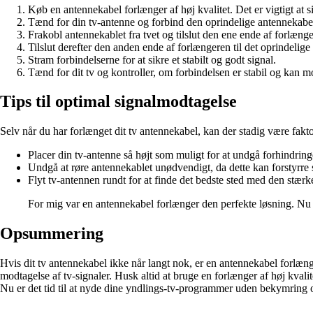
Køb en antennekabel forlænger af høj kvalitet. Det er vigtigt at 
Tænd for din tv-antenne og forbind den oprindelige antennekabel 
Frakobl antennekablet fra tvet og tilslut den ene ende af forlænger
Tilslut derefter den anden ende af forlængeren til det oprindelig
Stram forbindelserne for at sikre et stabilt og godt signal.
Tænd for dit tv og kontroller, om forbindelsen er stabil og kan m
Tips til optimal signalmodtagelse
Selv når du har forlænget dit tv antennekabel, kan der stadig være faktor
Placer din tv-antenne så højt som muligt for at undgå forhindringe
Undgå at røre antennekablet unødvendigt, da dette kan forstyrre s
Flyt tv-antennen rundt for at finde det bedste sted med den stærk
For mig var en antennekabel forlænger den perfekte løsning. Nu k
Opsummering
Hvis dit tv antennekabel ikke når langt nok, er en antennekabel forlænge
modtagelse af tv-signaler. Husk altid at bruge en forlænger af høj kval
Nu er det tid til at nyde dine yndlings-tv-programmer uden bekymring 