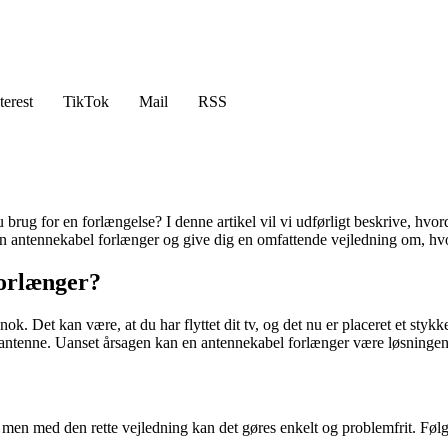
terest
TikTok
Mail
RSS
u brug for en forlængelse? I denne artikel vil vi udførligt beskrive, hv
e en antennekabel forlænger og give dig en omfattende vejledning om, h
forlænger?
nok. Det kan være, at du har flyttet dit tv, og det nu er placeret et styk
 tv-antenne. Uanset årsagen kan en antennekabel forlænger være løsningen
n med den rette vejledning kan det gøres enkelt og problemfrit. Følg di