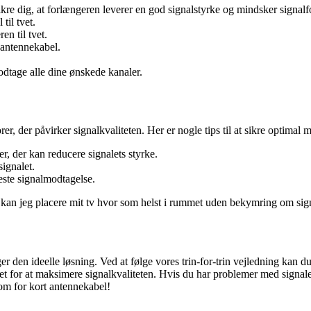
sikre dig, at forlængeren leverer en god signalstyrke og mindsker signal
til tvet.
en til tvet.
e antennekabel.
odtage alle dine ønskede kanaler.
er, der påvirker signalkvaliteten. Her er nogle tips til at sikre optimal 
r, der kan reducere signalets styrke.
ignalet.
este signalmodtagelse.
an jeg placere mit tv hvor som helst i rummet uden bekymring om signal
r den ideelle løsning. Ved at følge vores trin-for-trin vejledning kan du
itet for at maksimere signalkvaliteten. Hvis du har problemer med signal
om for kort antennekabel!