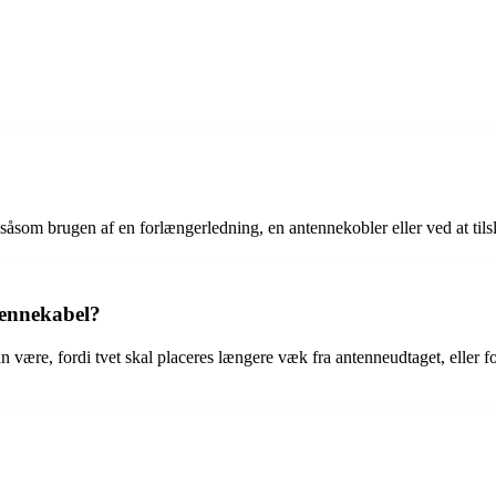
åsom brugen af en forlængerledning, en antennekobler eller ved at tilslu
tennekabel?
an være, fordi tvet skal placeres længere væk fra antenneudtaget, eller