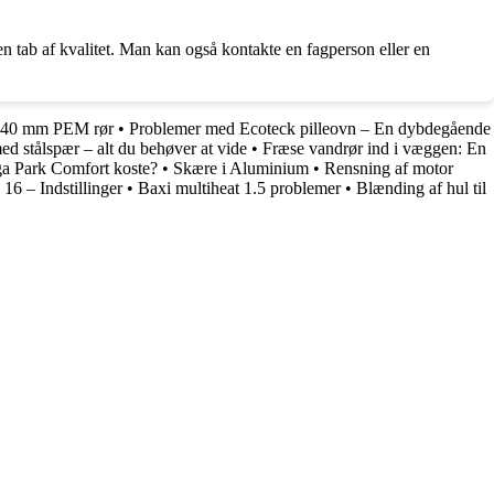
den tab af kvalitet. Man kan også kontakte en fagperson eller en
 i 40 mm PEM rør
•
Problemer med Ecoteck pilleovn – En dybdegående
d stålspær – alt du behøver at vide
•
Fræse vandrør ind i væggen: En
ga Park Comfort koste?
•
Skære i Aluminium
•
Rensning af motor
16 – Indstillinger
•
Baxi multiheat 1.5 problemer
•
Blænding af hul til