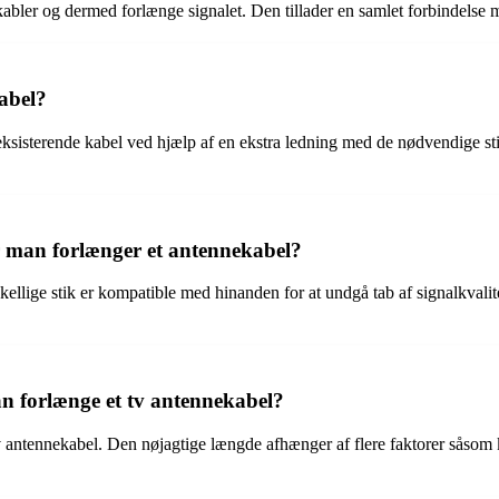
abler og dermed forlænge signalet. Den tillader en samlet forbindelse m
abel?
eksisterende kabel ved hjælp af en ekstra ledning med de nødvendige st
 man forlænger et antennekabel?
rskellige stik er kompatible med hinanden for at undgå tab af signalkval
n forlænge et tv antennekabel?
v antennekabel. Den nøjagtige længde afhænger af flere faktorer såsom kv