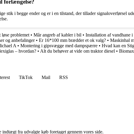
l forlængelse?
ge stik i begge ender og er i en tilstand, der tillader signaloverførsel u
else.
 løse problemet
•
Mår angreb af kabler i bil
•
Installation af vandhane
ser og anbefalinger
•
Er 16*100 mm brædder et ok valg?
•
Maskinhal me
Michael A
•
Montering i gipsvægge med dampspærre
•
Hvad kan en Sti
lexiglas – hvordan?
•
Alt du behøver at vide om traktor diesel
•
Biomax 
terest
TikTok
Mail
RSS
e indtægt fra udvalgte køb foretaget gennem vores side.