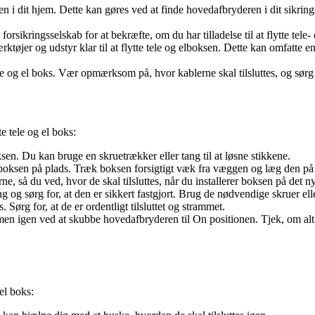
i dit hjem. Dette kan gøres ved at finde hovedafbryderen i dit sikrings
 forsikringsselskab for at bekræfte, om du har tilladelse til at flytte tele
tøjer og udstyr klar til at flytte tele og elboksen. Dette kan omfatte en
tele og el boks. Vær opmærksom på, hvor kablerne skal tilsluttes, og sørg
te tele og el boks:
oksen. Du kan bruge en skruetrækker eller tang til at løsne stikkene.
er boksen på plads. Træk boksen forsigtigt væk fra væggen og læg den på
e, så du ved, hvor de skal tilsluttes, når du installerer boksen på det ny
 og sørg for, at den er sikkert fastgjort. Brug de nødvendige skruer eller
. Sørg for, at de er ordentligt tilsluttet og strammet.
n igen ved at skubbe hovedafbryderen til On positionen. Tjek, om alt fu
el boks: