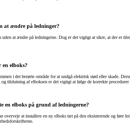
n at ændre på ledninger?
m uden at ændre på ledningerne. Dog er det vigtigt at sikre, at der er ti
r en elboks?
trømmen i det berørte område for at undgå elektrisk stød eller skade. D
tilslutning af elboksen er det vigtigt at følge de korrekte procedurer og 
te en elboks på grund af ledningerne?
 overveje at installere en ny elboks tæt på den eksisterende og føre l
erhedsforskrifterne.