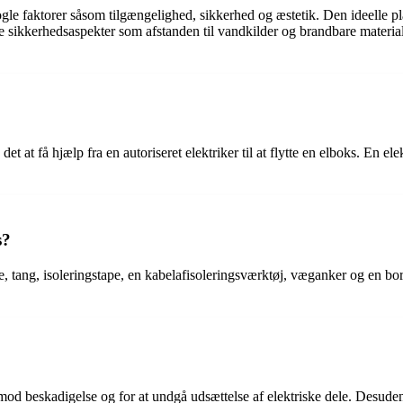
gle faktorer såsom tilgængelighed, sikkerhed og æstetik. Den ideelle pla
rveje sikkerhedsaspekter som afstanden til vandkilder og brandbare mater
det at få hjælp fra en autoriseret elektriker til at flytte en elboks. En el
s?
e, tang, isoleringstape, en kabelafisoleringsværktøj, væganker og en bor
er mod beskadigelse og for at undgå udsættelse af elektriske dele. Desude