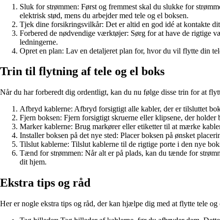
Sluk for strømmen: Først og fremmest skal du slukke for strømmen 
elektrisk stød, mens du arbejder med tele og el boksen.
Tjek dine forsikringsvilkår: Det er altid en god idé at kontakte dit
Forbered de nødvendige værktøjer: Sørg for at have de rigtige værk
ledningerne.
Opret en plan: Lav en detaljeret plan for, hvor du vil flytte din 
Trin til flytning af tele og el boks
Når du har forberedt dig ordentligt, kan du nu følge disse trin for at flyt
Afbryd kablerne: Afbryd forsigtigt alle kabler, der er tilsluttet b
Fjern boksen: Fjern forsigtigt skruerne eller klipsene, der hold
Marker kablerne: Brug markører eller etiketter til at mærke kablern
Installer boksen på det nye sted: Placer boksen på ønsket placering
Tilslut kablerne: Tilslut kablerne til de rigtige porte i den nye boks
Tænd for strømmen: Når alt er på plads, kan du tænde for strømme
dit hjem.
Ekstra tips og råd
Her er nogle ekstra tips og råd, der kan hjælpe dig med at flytte tele og 