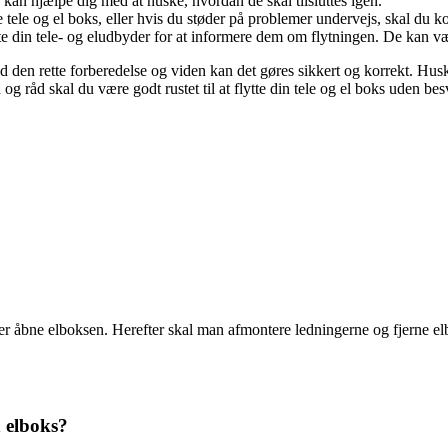
 kan hjælpe dig med at huske, hvordan de skal tilsluttes igen.
tele og el boks, eller hvis du støder på problemer undervejs, skal du kont
e din tele- og eludbyder for at informere dem om flytningen. De kan være a
den rette forberedelse og viden kan det gøres sikkert og korrekt. Husk a
g råd skal du være godt rustet til at flytte din tele og el boks uden bes
fter åbne elboksen. Herefter skal man afmontere ledningerne og fjerne 
 elboks?