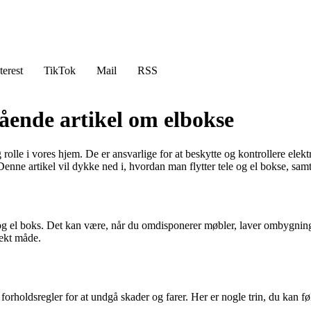
terest
TikTok
Mail
RSS
gående artikel om elbokse
 rolle i vores hjem. De er ansvarlige for at beskytte og kontrollere elek
 Denne artikel vil dykke ned i, hvordan man flytter tele og el bokse, samt
 og el boks. Det kan være, når du omdisponerer møbler, laver ombygning ell
rekt måde.
e forholdsregler for at undgå skader og farer. Her er nogle trin, du kan fø