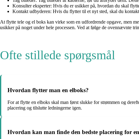
Tag billeder: Tag billeder af kablerne, før du afbryder dem. Dette
Konsulter eksperter: Hvis du er usikker på, hvordan du skal flytte 
Kontakt udbyderen: Hvis du flytter til et nyt sted, skal du kontakt
At flytte tele og el boks kan virke som en udfordrende opgave, men med 
usikker på noget under hele processen. Ved at følge de ovennævnte trin o
Ofte stillede spørgsmål
Hvordan flytter man en elboks?
For at flytte en elboks skal man først slukke for strømmen og dere
placering og tilslutte ledningerne igen.
Hvordan kan man finde den bedste placering for en