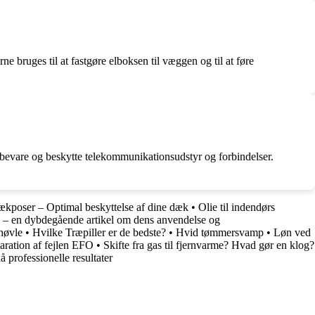
rne bruges til at fastgøre elboksen til væggen og til at føre
pbevare og beskytte telekommunikationsudstyr og forbindelser.
kposer – Optimal beskyttelse af dine dæk
•
Olie til indendørs
e – en dybdegående artikel om dens anvendelse og
høvle
•
Hvilke Træpiller er de bedste?
•
Hvid tømmersvamp
•
Løn ved
ration af fejlen EFO
•
Skifte fra gas til fjernvarme? Hvad gør en klog?
 professionelle resultater