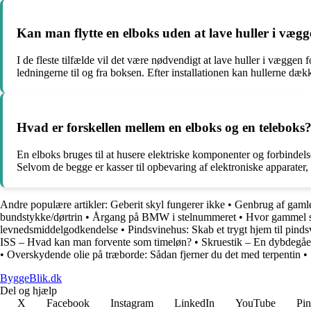
Kan man flytte en elboks uden at lave huller i væg
I de fleste tilfælde vil det være nødvendigt at lave huller i væggen fo
ledningerne til og fra boksen. Efter installationen kan hullerne dæ
Hvad er forskellen mellem en elboks og en teleboks
En elboks bruges til at husere elektriske komponenter og forbindel
Selvom de begge er kasser til opbevaring af elektroniske apparater, 
Andre populære artikler:
Geberit skyl fungerer ikke
•
Genbrug af gaml
bundstykke/dørtrin
•
Årgang på BMW i stelnummeret
•
Hvor gammel 
levnedsmiddelgodkendelse
•
Pindsvinehus: Skab et trygt hjem til pind
ISS – Hvad kan man forvente som timeløn?
•
Skruestik – En dybdegå
•
Overskydende olie på træborde: Sådan fjerner du det med terpentin
•
ByggeBlik.dk
Del og hjælp
X
Facebook
Instagram
LinkedIn
YouTube
Pin