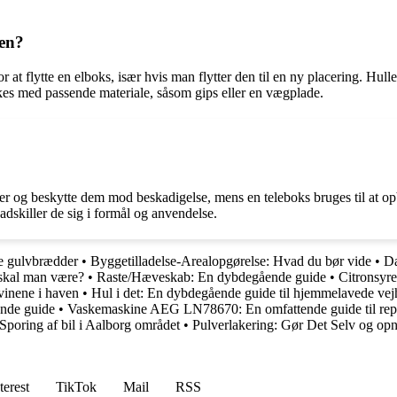
gen?
r at flytte en elboks, især hvis man flytter den til en ny placering. Hulle
kkes med passende materiale, såsom gips eller en vægplade.
?
ser og beskytte dem mod beskadigelse, mens en teleboks bruges til at o
adskiller de sig i formål og anvendelse.
e gulvbrædder
•
Byggetilladelse-Arealopgørelse: Hvad du bør vide
•
Dæ
skal man være?
•
Raste/Hæveskab: En dybdegående guide
•
Citronsyr
svinene i haven
•
Hul i det: En dybdegående guide til hjemmelavede vej
ende guide
•
Vaskemaskine AEG LN78670: En omfattende guide til repa
Sporing af bil i Aalborg området
•
Pulverlakering: Gør Det Selv og opnå
terest
TikTok
Mail
RSS