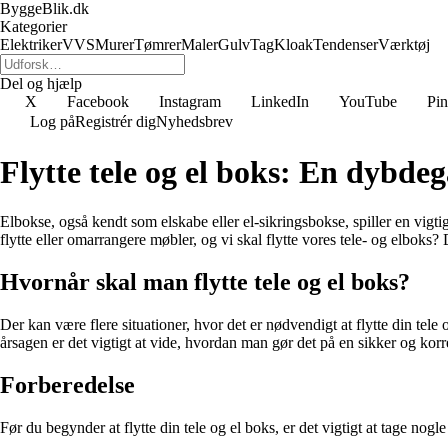
ByggeBlik.dk
Kategorier
Elektriker
VVS
Murer
Tømrer
Maler
Gulv
Tag
Kloak
Tendenser
Værktøj
Del og hjælp
X
Facebook
Instagram
LinkedIn
YouTube
Pin
Log på
Registrér dig
Nyhedsbrev
Flytte tele og el boks: En dybde
Elbokse, også kendt som elskabe eller el-sikringsbokse, spiller en vigtig
flytte eller omarrangere møbler, og vi skal flytte vores tele- og elboks?
Hvornår skal man flytte tele og el boks?
Der kan være flere situationer, hvor det er nødvendigt at flytte din tele
årsagen er det vigtigt at vide, hvordan man gør det på en sikker og kor
Forberedelse
Før du begynder at flytte din tele og el boks, er det vigtigt at tage nogl