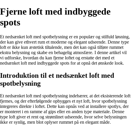
Fjerne loft med indbyggede
spots
Et nedsænket loft med spotbelysning er en populær og stilfuld løsning,
der kan give ethvert rum et moderne og elegant udseende. Denne type
loft er ikke kun æstetisk tiltalende, men det kan også tilføre rummet
ekstra belysning og skabe en behagelig atmosfære. I denne artikel vil
vi udforske, hvordan du kan fjerne loftet og erstatte det med et
nedsænket loft med indbyggede spots for at opnå det ønskede look.
Introduktion til et nedsænket loft med
spotbelysning
Et nedsænket loft med spotbelysning indebærer, at det eksisterende loft
fjernes, og der efterfølgende opbygges et nyt loft, hvor spotbelysning
integreres direkte i loftet. Dette kan opnås ved at installere spotlys, der
er monteret i en ramme af gips eller en anden type materiale. Denne
type loft giver et rent og strømlinet udseende, hvor selve belysningen
ikke er synlig, men blot oplyser rummet på en elegant måde.