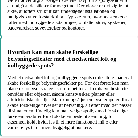
være nødvendigt at vælge flade eller lavprofils spotlyskilder for
at undgå at de stikker for meget ud. Derudover er det vigtigt at
sikre, at loftets struktur kan understøtte installationen og
muligvis kræve forstærkning. Typiske rum, hvor nedsænkede
lofter med indbyggede spots bruges, omfatter stuer, køkkener,
badeværelser, soveværelser og kontorer.
Hvordan kan man skabe forskellige
belysningseffekter med et nedsænket loft og
indbyggede spots?
Med et nedsænket loft og indbyggede spots er der flere måder at
skabe forskellige belysningseffekter på. For det første kan man
placere spotlyset strategisk i rummet for at fremhæve bestemte
områder eller objekter, såsom kunstværker, planter eller
arkitektoniske detaljer. Man kan også justere lysdæmperen for at
skabe forskellige niveauer af belysning, alt efter hvad der passer
til situationen. Endelig kan man vælge spotlys med forskellige
farvetemperaturer for at skabe en bestemt stemning, for
eksempel koldt hvidt lys til et mere funktionelt miljø eller
varmere lys til en mere hyggelig atmosfære.