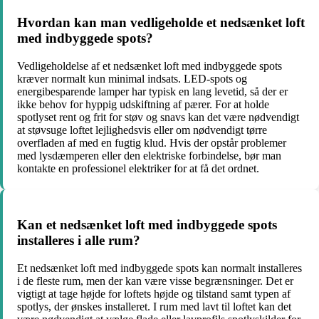
Hvordan kan man vedligeholde et nedsænket loft
med indbyggede spots?
Vedligeholdelse af et nedsænket loft med indbyggede spots
kræver normalt kun minimal indsats. LED-spots og
energibesparende lamper har typisk en lang levetid, så der er
ikke behov for hyppig udskiftning af pærer. For at holde
spotlyset rent og frit for støv og snavs kan det være nødvendigt
at støvsuge loftet lejlighedsvis eller om nødvendigt tørre
overfladen af med en fugtig klud. Hvis der opstår problemer
med lysdæmperen eller den elektriske forbindelse, bør man
kontakte en professionel elektriker for at få det ordnet.
Kan et nedsænket loft med indbyggede spots
installeres i alle rum?
Et nedsænket loft med indbyggede spots kan normalt installeres
i de fleste rum, men der kan være visse begrænsninger. Det er
vigtigt at tage højde for loftets højde og tilstand samt typen af
spotlys, der ønskes installeret. I rum med lavt til loftet kan det