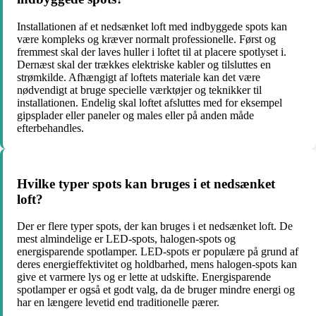
Installationen af et nedsænket loft med indbyggede spots kan
være kompleks og kræver normalt professionelle. Først og
fremmest skal der laves huller i loftet til at placere spotlyset i.
Dernæst skal der trækkes elektriske kabler og tilsluttes en
strømkilde. Afhængigt af loftets materiale kan det være
nødvendigt at bruge specielle værktøjer og teknikker til
installationen. Endelig skal loftet afsluttes med for eksempel
gipsplader eller paneler og males eller på anden måde
efterbehandles.
Hvilke typer spots kan bruges i et nedsænket
loft?
Der er flere typer spots, der kan bruges i et nedsænket loft. De
mest almindelige er LED-spots, halogen-spots og
energisparende spotlamper. LED-spots er populære på grund af
deres energieffektivitet og holdbarhed, mens halogen-spots kan
give et varmere lys og er lette at udskifte. Energisparende
spotlamper er også et godt valg, da de bruger mindre energi og
har en længere levetid end traditionelle pærer.