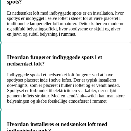
spots?
Et nedsænket loft med indbyggede spots er en installation, hvor
spotlys er indbygget i selve loftet i stedet for at være placeret i
traditionelle lamper eller loftarmaturer. Dette skaber en moderne
og stilfuld belysningseffekt, hvor spotlysene er skjult og giver
en jævn og subtil belysning i rummet.
Hvordan fungerer indbyggede spots i et
nedsænket loft?
Indbyggede spots i et nedsænket loft fungerer ved at have
spotlyset placeret inde i selve loftet. Der er typisk installeret
downlights, som er placeret i huller i loftet og er vendt nedad.
Spotlyset er forbundet til elektriciteten via kabler, der er ført
gennem loftets struktur. Med en tænd/sluk-swtich kan man styre
belysningen og skabe forskellige atmosfærer i rummet.
Hvordan installeres et nedsænket loft med
indbyggede spots?