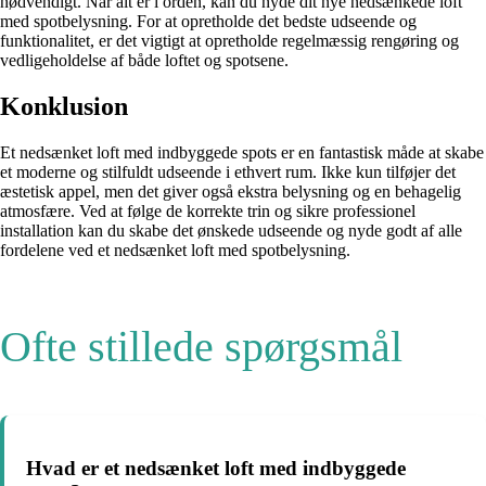
nødvendigt. Når alt er i orden, kan du nyde dit nye nedsænkede loft
med spotbelysning. For at opretholde det bedste udseende og
funktionalitet, er det vigtigt at opretholde regelmæssig rengøring og
vedligeholdelse af både loftet og spotsene.
Konklusion
Et nedsænket loft med indbyggede spots er en fantastisk måde at skabe
et moderne og stilfuldt udseende i ethvert rum. Ikke kun tilføjer det
æstetisk appel, men det giver også ekstra belysning og en behagelig
atmosfære. Ved at følge de korrekte trin og sikre professionel
installation kan du skabe det ønskede udseende og nyde godt af alle
fordelene ved et nedsænket loft med spotbelysning.
Ofte stillede spørgsmål
Hvad er et nedsænket loft med indbyggede