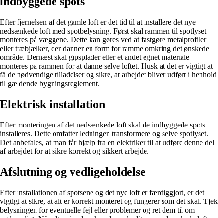
indbyggede spots
Efter fjernelsen af det gamle loft er det tid til at installere det nye
nedsænkede loft med spotbelysning. Først skal rammen til spotlyset
monteres på væggene. Dette kan gøres ved at fastgøre metalprofiler
eller træbjælker, der danner en form for ramme omkring det ønskede
område. Dernæst skal gipsplader eller et andet egnet materiale
monteres på rammen for at danne selve loftet. Husk at det er vigtigt at
få de nødvendige tilladelser og sikre, at arbejdet bliver udført i henhold
til gældende bygningsreglement.
Elektrisk installation
Efter monteringen af det nedsænkede loft skal de indbyggede spots
installeres. Dette omfatter ledninger, transformere og selve spotlyset.
Det anbefales, at man får hjælp fra en elektriker til at udføre denne del
af arbejdet for at sikre korrekt og sikkert arbejde.
Afslutning og vedligeholdelse
Efter installationen af spotsene og det nye loft er færdiggjort, er det
vigtigt at sikre, at alt er korrekt monteret og fungerer som det skal. Tjek
belysningen for eventuelle fejl eller problemer og ret dem til om