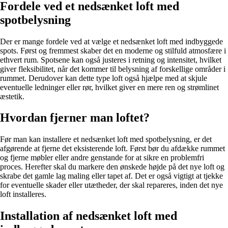
Fordele ved et nedsænket loft med
spotbelysning
Der er mange fordele ved at vælge et nedsænket loft med indbyggede
spots. Først og fremmest skaber det en moderne og stilfuld atmosfære i
ethvert rum. Spotsene kan også justeres i retning og intensitet, hvilket
giver fleksibilitet, når det kommer til belysning af forskellige områder i
rummet. Derudover kan dette type loft også hjælpe med at skjule
eventuelle ledninger eller rør, hvilket giver en mere ren og strømlinet
æstetik.
Hvordan fjerner man loftet?
Før man kan installere et nedsænket loft med spotbelysning, er det
afgørende at fjerne det eksisterende loft. Først bør du afdække rummet
og fjerne møbler eller andre genstande for at sikre en problemfri
proces. Herefter skal du markere den ønskede højde på det nye loft og
skrabe det gamle lag maling eller tapet af. Det er også vigtigt at tjekke
for eventuelle skader eller utætheder, der skal repareres, inden det nye
loft installeres.
Installation af nedsænket loft med