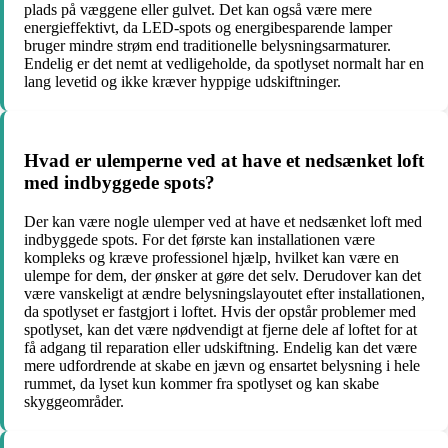
plads på væggene eller gulvet. Det kan også være mere
energieffektivt, da LED-spots og energibesparende lamper
bruger mindre strøm end traditionelle belysningsarmaturer.
Endelig er det nemt at vedligeholde, da spotlyset normalt har en
lang levetid og ikke kræver hyppige udskiftninger.
Hvad er ulemperne ved at have et nedsænket loft
med indbyggede spots?
Der kan være nogle ulemper ved at have et nedsænket loft med
indbyggede spots. For det første kan installationen være
kompleks og kræve professionel hjælp, hvilket kan være en
ulempe for dem, der ønsker at gøre det selv. Derudover kan det
være vanskeligt at ændre belysningslayoutet efter installationen,
da spotlyset er fastgjort i loftet. Hvis der opstår problemer med
spotlyset, kan det være nødvendigt at fjerne dele af loftet for at
få adgang til reparation eller udskiftning. Endelig kan det være
mere udfordrende at skabe en jævn og ensartet belysning i hele
rummet, da lyset kun kommer fra spotlyset og kan skabe
skyggeområder.