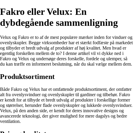
Fakro eller Velux: En
dybdegående sammenligning
Velux og Fakro er to af de mest populære mærker inden for vinduer og
ovenlyskupler. Begge virksomheder har et stærkt fodfæste på markedet
og tilbyder et bredt udvalg af produkter af høj kvalitet. Men hvad er
egentlig forskellen mellem de to? I denne artikel vil vi dykke ned i
Fakro og Velux og undersøge deres forskelle, fordele og ulemper, så
du kan træffe en informeret beslutning, når du skal vælge mellem dem.
Produktsortiment
Både Fakro og Velux har et omfattende produktsortiment, der omfatter
alt fra ovenlysvinduer og ovenlyskupler til gardiner og tilbehør. Fakro
er kendt for at tilbyde et bredt udvalg af produkter i forskellige former
og størrelser, herunder flade ovenlyskupler og lukkede ovenlysvinduer.
Velux, på den anden side, er kendt for deres innovative designs og
avancerede teknologi, der giver mulighed for mere dagslys og bedre
ventilation.