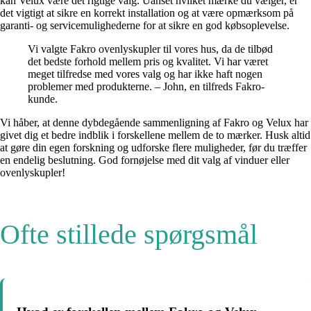
kan Velux være det rigtige valg. Uanset hvilket mærke du vælger, er
det vigtigt at sikre en korrekt installation og at være opmærksom på
garanti- og servicemulighederne for at sikre en god købsoplevelse.
Vi valgte Fakro ovenlyskupler til vores hus, da de tilbød
det bedste forhold mellem pris og kvalitet. Vi har været
meget tilfredse med vores valg og har ikke haft nogen
problemer med produkterne. – John, en tilfreds Fakro-
kunde.
Vi håber, at denne dybdegående sammenligning af Fakro og Velux har
givet dig et bedre indblik i forskellene mellem de to mærker. Husk altid
at gøre din egen forskning og udforske flere muligheder, før du træffer
en endelig beslutning. God fornøjelse med dit valg af vinduer eller
ovenlyskupler!
Ofte stillede spørgsmål