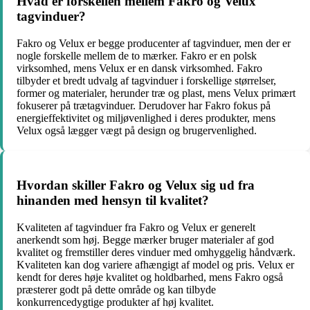
Hvad er forskellen mellem Fakro og Velux
tagvinduer?
Fakro og Velux er begge producenter af tagvinduer, men der er
nogle forskelle mellem de to mærker. Fakro er en polsk
virksomhed, mens Velux er en dansk virksomhed. Fakro
tilbyder et bredt udvalg af tagvinduer i forskellige størrelser,
former og materialer, herunder træ og plast, mens Velux primært
fokuserer på trætagvinduer. Derudover har Fakro fokus på
energieffektivitet og miljøvenlighed i deres produkter, mens
Velux også lægger vægt på design og brugervenlighed.
Hvordan skiller Fakro og Velux sig ud fra
hinanden med hensyn til kvalitet?
Kvaliteten af tagvinduer fra Fakro og Velux er generelt
anerkendt som høj. Begge mærker bruger materialer af god
kvalitet og fremstiller deres vinduer med omhyggelig håndværk.
Kvaliteten kan dog variere afhængigt af model og pris. Velux er
kendt for deres høje kvalitet og holdbarhed, mens Fakro også
præsterer godt på dette område og kan tilbyde
konkurrencedygtige produkter af høj kvalitet.