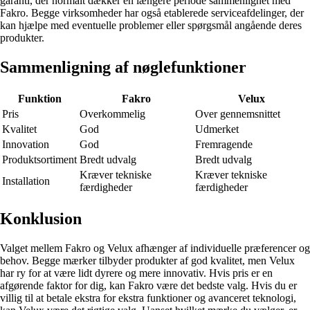
garanti, der normalt dækker en længere periode sammenlignet med
Fakro. Begge virksomheder har også etablerede serviceafdelinger, der
kan hjælpe med eventuelle problemer eller spørgsmål angående deres
produkter.
Sammenligning af nøglefunktioner
Funktion
Fakro
Velux
Pris
Overkommelig
Over gennemsnittet
Kvalitet
God
Udmerket
Innovation
God
Fremragende
Produktsortiment
Bredt udvalg
Bredt udvalg
Kræver tekniske
Kræver tekniske
Installation
færdigheder
færdigheder
Konklusion
Valget mellem Fakro og Velux afhænger af individuelle præferencer og
behov. Begge mærker tilbyder produkter af god kvalitet, men Velux
har ry for at være lidt dyrere og mere innovativ. Hvis pris er en
afgørende faktor for dig, kan Fakro være det bedste valg. Hvis du er
villig til at betale ekstra for ekstra funktioner og avanceret teknologi,