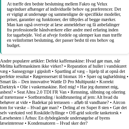
At træffe den bedste beslutning mellem Fakro og Velux
tagvinduer afhænger af individuelle behov og præferencer. Det
er vigtigt at undersøge og sammenligne de specifikke modeller,
priser, garantier og funktioner, der tilbydes af begge mærker.
Man kan også overveje at læse anmeldelser og få anbefalinger
fra professionelle håndværkere eller andre med erfaring inden
for tagarbejde. Ved at afveje fordele og ulemper kan man træffe
en velinformet beslutning, der passer bedst til ens behov og
budget.
Andre populære artikler:
Defekt kaffemaskine: Hvad gør man, når
Melitta kaffemaskinen ikke virker?
•
Reparation af huller i vandskuret
væg
•
Sansegynge i gipsloft
•
Spartling af væg – hjælp til at opnå det
perfekte resultat
•
Røgrensersæt til biomax 16
•
Spær og taghældning
•
Smart lås – Den innovative Wattle D Pro Multipunkt
•
Korrekt
Dæktryk
•
Olie i vaskemaskine. Red mig!
•
Har jeg dummet mig,
asbest?
•
Seat Altea 2.0 TDI FR Van
•
Rensning, slibning og oliering
af træterrasse
•
Sortbrænding / koldbrunering af jern: Alt hvad du
behøver at vide
•
Badekar på terrassen – afløb til vandhane?
•
Aircon
tom for væske – Hvad gør man?
•
Deling af en Super 8 sten
•
Gør det
selv værksted ved Roskilde/Jyllinge
•
Off-grid solcelle tanketorsk
•
Læsehesten i Århus: En dybdegående undersøgelse af byens
læseinteresse
•
Kondensatoren – Hvad sker der?