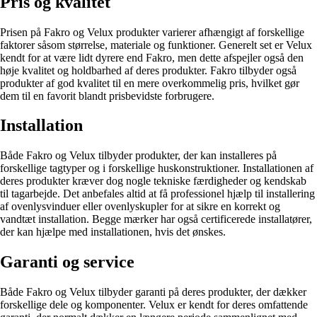
Pris og kvalitet
Prisen på Fakro og Velux produkter varierer afhængigt af forskellige
faktorer såsom størrelse, materiale og funktioner. Generelt set er Velux
kendt for at være lidt dyrere end Fakro, men dette afspejler også den
høje kvalitet og holdbarhed af deres produkter. Fakro tilbyder også
produkter af god kvalitet til en mere overkommelig pris, hvilket gør
dem til en favorit blandt prisbevidste forbrugere.
Installation
Både Fakro og Velux tilbyder produkter, der kan installeres på
forskellige tagtyper og i forskellige huskonstruktioner. Installationen af ​​
deres produkter kræver dog nogle tekniske færdigheder og kendskab
til tagarbejde. Det anbefales altid at få professionel hjælp til installering
af ovenlysvinduer eller ovenlyskupler for at sikre en korrekt og
vandtæt installation. Begge mærker har også certificerede installatører,
der kan hjælpe med installationen, hvis det ønskes.
Garanti og service
Både Fakro og Velux tilbyder garanti på deres produkter, der dækker
forskellige dele og komponenter. Velux er kendt for deres omfattende