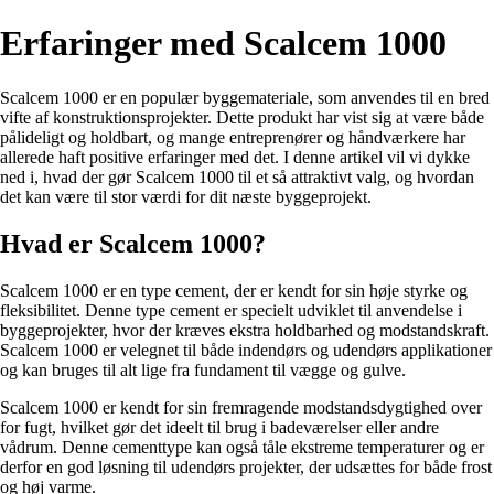
Erfaringer med Scalcem 1000
Scalcem 1000 er en populær byggemateriale, som anvendes til en bred
vifte af konstruktionsprojekter. Dette produkt har vist sig at være både
pålideligt og holdbart, og mange entreprenører og håndværkere har
allerede haft positive erfaringer med det. I denne artikel vil vi dykke
ned i, hvad der gør Scalcem 1000 til et så attraktivt valg, og hvordan
det kan være til stor værdi for dit næste byggeprojekt.
Hvad er Scalcem 1000?
Scalcem 1000 er en type cement, der er kendt for sin høje styrke og
fleksibilitet. Denne type cement er specielt udviklet til anvendelse i
byggeprojekter, hvor der kræves ekstra holdbarhed og modstandskraft.
Scalcem 1000 er velegnet til både indendørs og udendørs applikationer
og kan bruges til alt lige fra fundament til vægge og gulve.
Scalcem 1000 er kendt for sin fremragende modstandsdygtighed over
for fugt, hvilket gør det ideelt til brug i badeværelser eller andre
vådrum. Denne cementtype kan også tåle ekstreme temperaturer og er
derfor en god løsning til udendørs projekter, der udsættes for både frost
og høj varme.